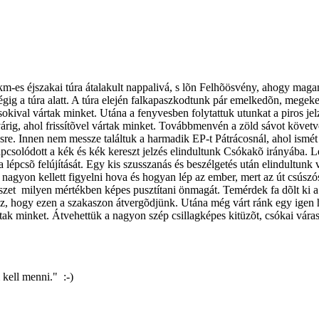
 km-es éjszakai túra átalakult nappalivá, s lõn Felhõösvény, ahogy mag
égig a túra alatt. A túra elején falkapaszkodtunk pár emelkedõn, megeke
sokival vártak minket. Utána a fenyvesben folytattuk utunkat a piros je
rig, ahol frissítõvel vártak minket. Továbbmenvén a zöld sávot követve
sre. Innen nem messze találtuk a harmadik EP-t Pátrácosnál, ahol ism
apcsolódott a kék és kék kereszt jelzés elindultunk Csókakõ irányába.
épcsõ felújítását. Egy kis szusszanás és beszélgetés után elindultunk v
nagyon kellett figyelni hova és hogyan lép az ember, mert az út csúszós v
észet milyen mértékben képes pusztítani önmagát. Temérdek fa dõlt ki a 
oz, hogy ezen a szakaszon átvergõdjünk. Utána még várt ránk egy igen 
vártak minket. Átvehettük a nagyon szép csillagképes kitüzõt, csókai vár
 kell menni." :-)