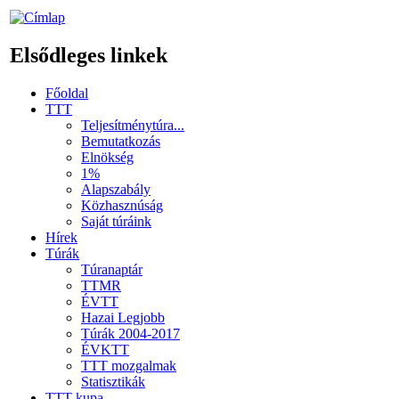
Elsődleges linkek
Főoldal
TTT
Teljesítménytúra...
Bemutatkozás
Elnökség
1%
Alapszabály
Közhasznúság
Saját túráink
Hírek
Túrák
Túranaptár
TTMR
ÉVTT
Hazai Legjobb
Túrák 2004-2017
ÉVKTT
TTT mozgalmak
Statisztikák
TTT kupa