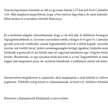
Viszonylag hamar elszaladt az idõ és gyorsan értünk a 25 km-nél lévõ Csókakõ
volt. Már majdnem megörültem, hogy a Feri milyen figyelmes, de mint kiderült e
Móri-árokra és a szemben elterülõ Bakonyra.
Itt a túraleírás alapján választhattunk, hogy a vár alól mû- és dûlõúton bemeg
legizgalmasabbnak is. Gyorsan szavazásra tettük a dolgot és 6 igen és 1 tartózko
gyerek nem tud viselkedni, annak legnemesebb szervét a rókák kapják vacsorár
ösvény sok bedõlt fával, tüskés szemmagasságba belógó ágakkal, bújkálós szak
letértünk a gerincrõl és azt hittük már túl vagyunk mindenen egy völgybe értünk
között. Beismerem, ez egy éjszakai túrán (ha nem is a vad "nagymértékû és indok
reggel már megismert piros sáv jelzésen haladtunk a szakképzõ iskola udvarára.
Szerencsésen megérkezett a csapatunk, ahol megkaptuk a szép kitûzõt és oklevel
joghurtot. Többféle szörp közül is választhattunk. Jó kedvvel, lélekben feltöl
Köszönet a Kalandozók Klubjának a szervezésért.