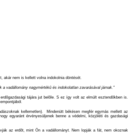
 akár nem is kellett volna indokolnia döntését.
ák a vadállomány nagymértékû és indokolatlan zavarásával járnak."
dõgazdasági tájára jut belõle. S ez így volt az elmúlt esztendõkben is.
zempontjából.
 vadászoknak kellemetlen). Mindenütt békésen megfér egymás mellett az
hogy egyaránt érvényesüljenek benne a védelmi, közjóléti és gazdasági
 óvják az erdõt, mint Ön a vadállományt. Nem lopják a fát, nem okoznak