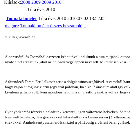
Kiírások:
2008
2009
2009
2010
Túra éve: 2010
Tonnakilométer
Túra éve: 2010
2010.07.02 13:52:05
megnéz
Tonnakilométer összes beszámolója
"Csillagösvény" 33
Albertirsáról és Csemõbõl összesen két autóval indultunk a túra rajtjának otth
nyolc elõtt érkeztünk, ahol az 55-ösök vége éppen nevezett. Mi ráérõsen készülõd
A fõrendezõ Tarnai Feri lelkesen tette a dolgát csinos segítõivel. A városból ham
hogy vajon át fogunk-e ázni (egy szál pólóban) ha a kb. 7 órás túra alatt így esik
kiválóan járható volt. Nem mondom néhol olyan vízátfolyások is voltak, hogy az 
Gyönyörû erdõs részeken haladtunk keresztül, igen változatos helyeken. Sötét
Nem volt kötelezõ, de a gyerekekkel felszaladtunk a Gerencsérvár (2. ellenõrzõ
énekükkel. A mindszentpusztai erdészháztól a pátrácosig a vértesi barangolások