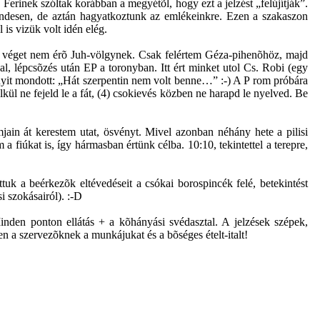
erinek szóltak korábban a megyétõl, hogy ezt a jelzést „felújítják”.
rendesen, de aztán hagyatkoztunk az emlékeinkre. Ezen a szakaszon
 is vizük volt idén elég.
a véget nem érõ Juh-völgynek. Csak felértem Géza-pihenõhöz, majd
l, lépcsõzés után EP a toronyban. Itt ért minket utol Cs. Robi (egy
annyit mondott: „Hát szerpentin nem volt benne…” :-) A P rom próbára
kül ne fejeld le a fát, (4) csokievés közben ne harapd le nyelved. Be
in át kerestem utat, ösvényt. Mivel azonban néhány hete a pilisi
iúkat is, így hármasban értünk célba. 10:10, tekintettel a terepre,
uk a beérkezõk eltévedéseit a csókai borospincék felé, betekintést
i szokásairól). :-D
nden ponton ellátás + a kõhányási svédasztal. A jelzések szépek,
n a szervezõknek a munkájukat és a bõséges ételt-italt!