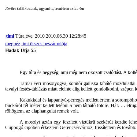
Jövõre találkozunk, ugyanitt, remélem az 55-ön
timi
Túra éve: 2010
2010.06.30 12:28:45
megnéz
timi összes beszámolója
Hadak Útja 55
Egy túra és hegység, ami még nem okozott csalódást. A kollég
Tarnai Feri mosolyogva, somlói galuska kínáló mozdulattal 
tavalyi festés-táblázás miatt eleinte alig kellett gondolkodni, szépen 
Kakukkdal és lappantyú-perregés mellett értem a sorompóhoz,
buckáról fél métert kellett lelépni a nem látható földre. Hát, … e
röhögtem, az alaphangulat remek volt.
A mosolyt aztán egy feszített víztükrû szekérút kezdte leh
Cuppogó cipõben érkeztem Gerencsérvárhoz, frissítettem és tovább. 