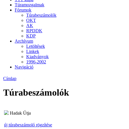
Túramozgalmak
Fórumok
Túrabeszámolók
OKT
AK
RPDDK
KDP
Archívum
Letöltések
Linkek
Kiadványok
1996-2002
Navigáció
Címlap
Túrabeszámolók
Hadak Útja
új túrabeszámoló rögzítése