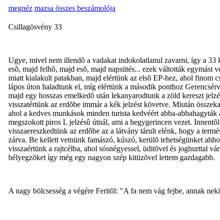
megnéz
mazsa összes beszámolója
Csillagösvény 33
Ugye, mivel nem illendõ a vadakat indokolatlanul zavarni, így a 33
esõ, majd felhõ, majd esõ, majd napsütés... ezek váltották egymást v
miatt kialakult patakban, majd elértünk az elsõ EP-hez, ahol finom c
lápos úton haladtunk el, míg elértünk a második ponthoz Gerencsérvá
majd egy hosszas emelkedõ után lekanyarodtunk a zöld kereszt jelzé
visszatértünk az erdõbe immár a kék jelzést követve. Miután összek
ahol a kedves munkások minden turista kedvéért abba-abbahagyták a l
megszokott piros L jelzésû útnál, ami a hegygerincen vezet. Innentõl 
visszaereszkedtünk az erdõbe az a látvány tárult elénk, hogy a term
zárva. Be kellett vetnünk famászó, kúszó, kerülõ tehetségünket ahh
visszaértünk a rajtcélba, ahol sósnégyessel, üditõvel és joghurttal 
bélyegzõket így még egy nagyon szép kitüzõvel lettem gazdagabb.
A nagy bölcsesség a végére Feritõl: "A fa nem vág fejbe, annak neki