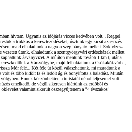
amban hívtam. Ugyanis az idõjárás vicces kedvében volt... Reggel
restük a trükkös a keresztezõdéseket, úsztunk egy kicsit az esõzés
lzésen, majd elhaladtunk a nagyon szép bányató mellett. Sok vizes-
 vezetett útunk, elhaladtunk a szentgyörgyvári erdészházak mellett,
ét kaphattunk ásványvizet. A mûúton mentünk tovább 1 km-t, utána
 Leereszkedtünk a Vár-völgybe, majd felbaktattunk a Csókakõi-várba,
issza Mór felé... Két féle út közül válaszhattunk, mi maradtunk a
olt és több kidõlt fa és ledõlt ág és bonylította a haladást. Miután
völgyben. Ennek köszönhetõen a turistatút néhol teljesen el volt
húzós emelkedõ, de végül sikeresen kiértünk az erdõbõl és
as oklevelet valamint sikerült összegyûjtenem a "4 évszakos"