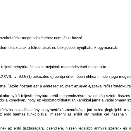
 éjszakai túrák megrendezéséhez nem járult hozzá.
mélem eloszlanak a félreértések és békejobbot nyújthatunk egymásnak.
a teljesítménytúra éjszakai távjainak megrendezését megtiltotta.
XXVII. tv. 93.§ (1) bekezdés e) pontja értelmében ehhez minden joga megvolt,
ette.
"Azért hoztam ezt a döntésemet, mert az ilyen éjszakai teljesítménytúr
ába nyúló teljesítménytúra kerül megrendezésre, az ország szinte összes er
ndolja komolyan, hogy ez visszafordíthatatlan károkkal járna a vadállomány s
túrázás a vadállomány nagymértékû zavarásával járt volna (legfeljebb a
erdõ hármas funkciójával, miszerint az erdõt oly módon kell használni, 
lnek az erdõ tisztaságára, csendjére, hiszen legalább annyira szeretik és