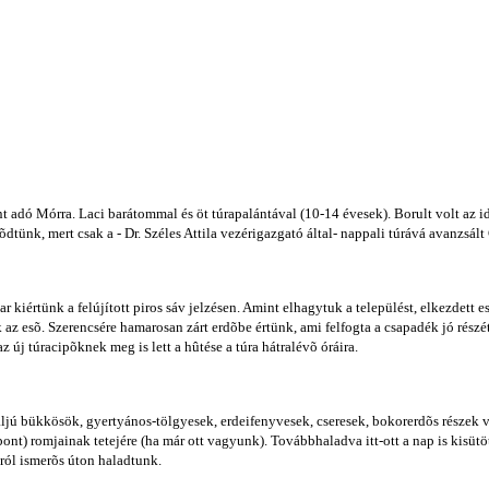
ont adó Mórra. Laci barátommal és öt túrapalántával (10-14 évesek). Borult volt az
tünk, mert csak a - Dr. Széles Attila vezérigazgató által- nappali túrává avanzsált
ar kiértünk a felújított piros sáv jelzésen. Amint elhagytuk a települést, elkezdett 
 az esõ. Szerencsére hamarosan zárt erdõbe értünk, ami felfogta a csapadék jó részét,
új túracipõknek meg is lett a hûtése a túra hátralévõ óráira.
 aljú bükkösök, gyertyános-tölgyesek, erdeifenyvesek, cseresek, bokorerdõs része
pont) romjainak tetejére (ha már ott vagyunk). Továbbhaladva itt-ott a nap is kisü
ról ismerõs úton haladtunk.