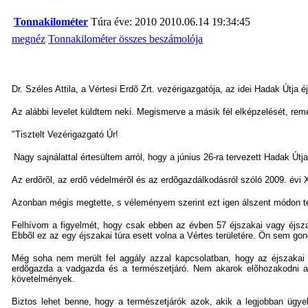
Tonnakilométer
Túra éve: 2010
2010.06.14 19:34:45
megnéz
Tonnakilométer összes beszámolója
Dr. Széles Attila, a Vértesi Erdõ Zrt. vezérigazgatója, az idei Hadak Útja
Az alábbi levelet küldtem neki. Megismerve a másik fél elképzelését, re
"Tisztelt Vezérigazgató Úr!
Nagy sajnálattal értesültem arról, hogy a június 26-ra tervezett Hadak Útj
Az erdõrõl, az erdõ védelmérõl és az erdõgazdálkodásról szóló 2009. évi X
Azonban mégis megtette, s véleményem szerint ezt igen álszent módon t
Felhívom a figyelmét, hogy csak ebben az évben 57 éjszakai vagy éjszak
Ebbõl ez az egy éjszakai túra esett volna a Vértes területére. Ön sem go
Még soha nem merült fel aggály azzal kapcsolatban, hogy az éjszakai 
erdõgazda a vadgazda és a természetjáró. Nem akarok elõhozakodni az 
követelmények.
Biztos lehet benne, hogy a természetjárók azok, akik a legjobban ügye