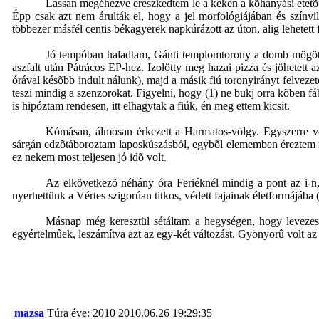
Lassan megéhezve ereszkedtem le a kéken a kõhányási etetõpo
Épp csak azt nem árulták el, hogy a jel morfológiájában és színv
többezer másfél centis békagyerek napkúrázott az úton, alig lehetett 
Jó tempóban haladtam, Gánti templomtorony a domb mögött,
aszfalt után Pátrácos EP-hez. Izolötty meg hazai pizza és jöhetett
órával késõbb indult nálunk), majd a másik fiú toronyirányt felveze
teszi mindig a szenzorokat. Figyelni, hogy (1) ne bukj orra kõben fá
is hipóztam rendesen, itt elhagytak a fiúk, én meg ettem kicsit.
Kómásan, álmosan érkezett a Harmatos-völgy. Egyszerre vo
sárgán edzõtáboroztam laposkúszásból, egybõl elememben éreztem mag
ez nekem most teljesen jó idõ volt.
Az elkövetkezõ néhány óra Feriéknél mindig a pont az i-n, 
nyerhettünk a Vértes szigorúan titkos, védett fajainak életformájába
Másnap még keresztül sétáltam a hegységen, hogy levezess
egyértelmûek, leszámítva azt az egy-két változást. Gyönyörû volt az
mazsa
Túra éve: 2010
2010.06.26 19:29:35