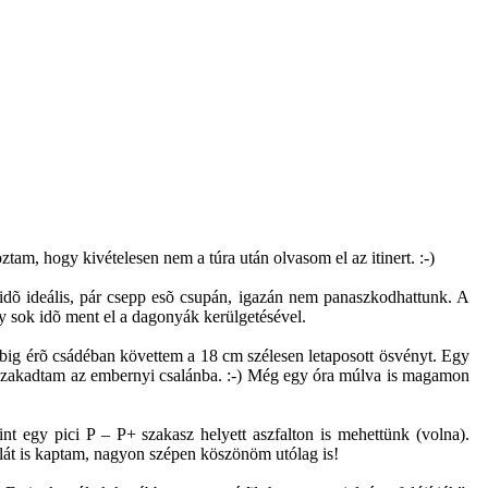
tam, hogy kivételesen nem a túra után olvasom el az itinert. :-)
 idõ ideális, pár csepp esõ csupán, igazán nem panaszkodhattunk. A
 így sok idõ ment el a dagonyák kerülgetésével.
búbig érõ csádéban követtem a 18 cm szélesen letaposott ösvényt. Egy
va szakadtam az embernyi csalánba. :-) Még egy óra múlva is magamon
int egy pici P – P+ szakasz helyett aszfalton is mehettünk (volna).
lát is kaptam, nagyon szépen köszönöm utólag is!