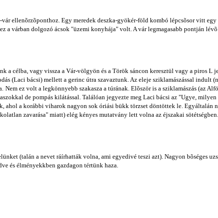
i-vár ellenõrzõponthoz. Egy meredek deszka-gyökér-föld kombó lépcsõsor vitt egy 
z a várban dolgozó ácsok "üzemi konyhája" volt. A vár legmagasabb pontján lévõ vá
yünk a célba, vagy vissza a Vár-völgyön és a Török sáncon keresztül vagy a piros L
dás (Laci bácsi) mellett a gerinc útra szavaztunk. Az eleje sziklamászással indult 
a.
Nem ez volt a legkönnyebb szakasza a túrának. Elõször is a sziklamászás (az Alf
aszokkal de pompás kilátással. Találóan jegyezte meg Laci bácsi az "Ugye, milye
, ahol a korábbi viharok nagyon sok óriási bükk törzset döntöttek le. Egyáltalán n
olatlan zavarása" miatt) elég kényes mutatvány lett volna az éjszakai sötétségben.
ünket (talán a nevet ráírhatták volna, ami egyedivé teszi azt). Nagyon bõséges uzs
tõdve és élményekkben gazdagon tértünk haza.