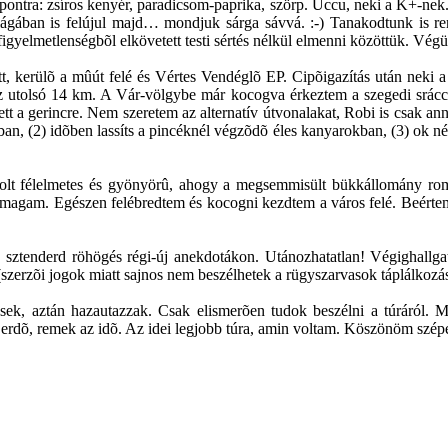
ntra: zsíros kenyér, paradicsom-paprika, szörp. Uccu, neki a K+-nek. F
ilágában is felújul majd… mondjuk sárga sávvá. :-) Tanakodtunk is 
figyelmetlenségbõl elkövetett testi sértés nélkül elmenni közöttük. Végül
 kerülõ a mûút felé és Vértes Vendéglõ EP. Cipõigazítás után neki 
 az utolsó 14 km. A Vár-völgybe már kocogva érkeztem a szegedi srácca
tett a gerincre. Nem szeretem az alternatív útvonalakat, Robi is csak 
ban, (2) idõben lassíts a pincéknél végzõdõ éles kanyarokban, (3) ok nél
lt félelmetes és gyönyörû, ahogy a megsemmisült bükkállomány romja
am. Egészen felébredtem és kocogni kezdtem a város felé. Beértem a f
sztenderd röhögés régi-új anekdotákon. Utánozhatatlan! Végighallgatt
 (szerzõi jogok miatt sajnos nem beszélhetek a rügyszarvasok táplálkozás
ek, aztán hazautazzak. Csak elismerõen tudok beszélni a túráról. Mi
 erdõ, remek az idõ. Az idei legjobb túra, amin voltam. Köszönöm szépe