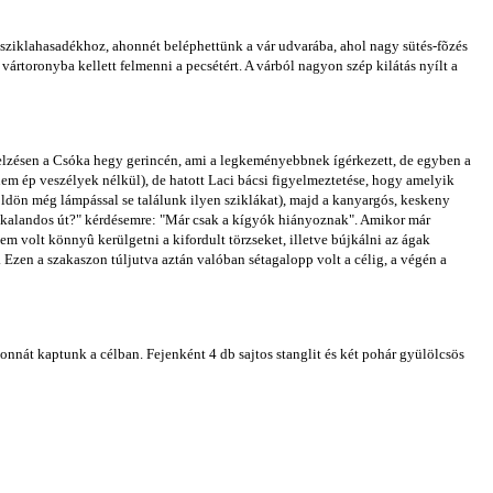
sziklahasadékhoz, ahonnét beléphettünk a vár udvarába, ahol nagy sütés-fõzés
rtoronyba kellett felmenni a pecsétért. A várból nagyon szép kilátás nyílt a
 jelzésen a Csóka hegy gerincén, ami a legkeményebbnek ígérkezett, de egyben a
(nem ép veszélyek nélkül), de hatott Laci bácsi figyelmeztetése, hogy amelyik
öldön még lámpással se találunk ilyen sziklákat), majd a kanyargós, keskeny
n kalandos út?" kérdésemre: "Már csak a kígyók hiányoznak". Amikor már
em volt könnyû kerülgetni a kifordult törzseket, illetve bújkálni az ágak
 Ezen a szakaszon túljutva aztán valóban sétagalopp volt a célig, a végén a
onnát kaptunk a célban. Fejenként 4 db sajtos stanglit és két pohár gyülölcsös