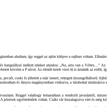
iumban aludtam, így reggel az ajtón kilépve a rajtban voltam. Elhatároz
és hangsúllyal indított minket utunkra: „Na, arra van a Vértes…” Az
lehetett követni a P sávot. Az elmúlt hetek vizei itt is áztatták az erdõt,
 pecsét, csoki és jöhetett a már ismert, rettegett dzsungelháború: fej
lrugaszkodtam és lányos magányomban visítozva, a túrabottal nindzsáz
ervasztani. Reggel valahogy lemaradtam a rendezõi javaslatról, miszer
A jelzések egyértelmûek voltak. Csáki vár kiszalagozva várt és még kó