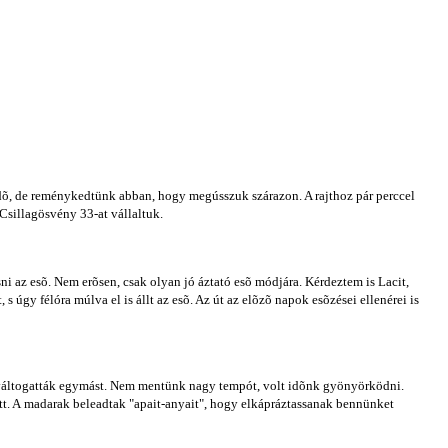
 idõ, de reménykedtünk abban, hogy megússzuk szárazon. A rajthoz pár perccel
 Csillagösvény 33-at vállaltuk.
esni az esõ. Nem erõsen, csak olyan jó áztató esõ módjára. Kérdeztem is Lacit,
 s úgy félóra múlva el is állt az esõ. Az út az elõzõ napok esõzései ellenérei is
k váltogatták egymást. Nem mentünk nagy tempót, volt idõnk gyönyörködni.
tött. A madarak beleadtak "apait-anyait", hogy elkápráztassanak bennünket