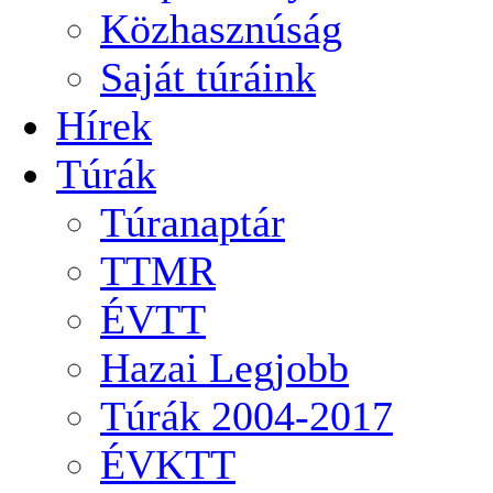
Közhasznúság
Saját túráink
Hírek
Túrák
Túranaptár
TTMR
ÉVTT
Hazai Legjobb
Túrák 2004-2017
ÉVKTT