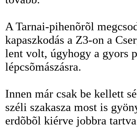
A Tarnai-pihenõrõl megcsod
kapaszkodás a Z3-on a Cserg
lent volt, úgyhogy a gyors 
lépcsõmászásra.
Innen már csak be kellett s
széli szakasza most is gyöny
erdõbõl kiérve jobbra tartva