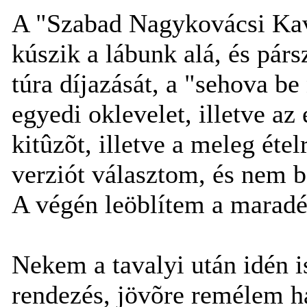
A "Szabad Nagykovácsi Kavi
kúszik a lábunk alá, és párs
túra díjazását, a "sehova b
egyedi oklevelet, illetve a
kitûzõt, illetve a meleg étel
verziót választom, és nem
A végén leöblítem a maradé
Nekem a tavalyi után idén is
rendezés, jövõre remélem h