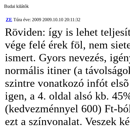
Budai kilátók
ZE
Túra éve: 2009
2009.10.10 20:11:32
Röviden: így is lehet teljes
vége felé érek föl, nem siet
ismert. Gyors nevezés, igény
normális itiner (a távolságo
szintre vonatkozó infót elsõ
igen, a 4. oldal alsó kb. 4
(kedvezménnyel 600) Ft-ból
ezt a színvonalat. Veszek k