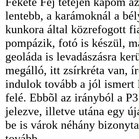
Fekete Fej tetején kapom az 
lentebb, a karámoknál a bél
kunkora által közrefogott f
pompázik, fotó is készül, m
geoláda is levadászásra ker
megálló, itt zsírkréta van, 
indulok tovább a jól ismer
felé. Ebbõl az irányból a P3 
jelezve, illetve utána egy új
be is várok néhány bizonyt
tovább.