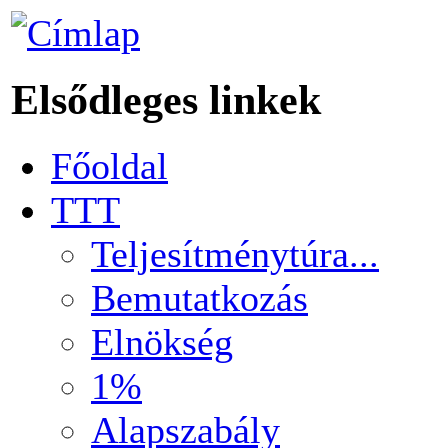
Elsődleges linkek
Főoldal
TTT
Teljesítménytúra...
Bemutatkozás
Elnökség
1%
Alapszabály