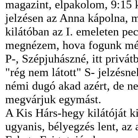
magazint, elpakolom, 9:15 k
jelzésen az Anna kápolna, m
kilátóban az I. emeleten pec
megnézem, hova fogunk még 
P-, Szépjuhászné, itt privát
"rég nem látott" S- jelzésne
némi dugó akad azért, de n
megvárjuk egymást.
A Kis Hárs-hegy kilátóját 
ugyanis, bélyegzés lent, az 