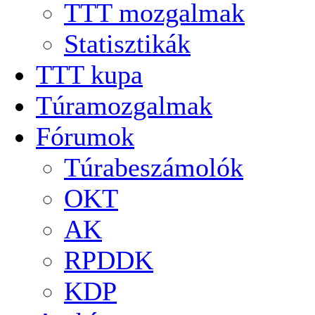
TTT mozgalmak
Statisztikák
TTT kupa
Túramozgalmak
Fórumok
Túrabeszámolók
OKT
AK
RPDDK
KDP