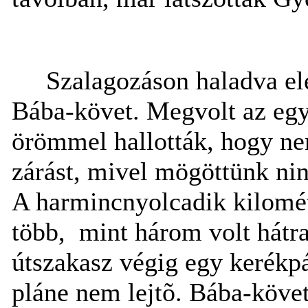
Szalagozáson haladva elé
Bába-követ. Megvolt az egy
örömmel hallották, hogy nem
zárást, mivel mögöttünk nin
A harmincnyolcadik kilomét
több,
mint három volt hát
útszakasz végig egy kerékpá
pláne nem lejtõ. Bába-köve