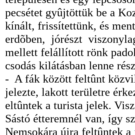
pecsétet gyûjtöttük be a Ko
kínált, frissítettünk, és men
erdõben,
jórészt
viszonyla
mellett felállított rönk pad
csodás kilátásban lenne rés
-
A fák között feltûnt közv
jelezte, lakott területre ér
eltûntek a turista jelek. Vi
Sástó étteremnél van, így sz
Nemsokára újra feltûntek a j