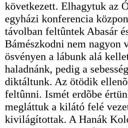
következett. Elhagytuk az Ó
egyházi konferencia központ
távolban feltûntek Abasár é
Bámészkodni nem nagyon vo
ösvényen a lábunk alá kellet
haladnánk, pedig a sebesség
diktáltunk. Az ötödik ellen
feltûnni. Ismét erdõbe értün
megláttuk a kilátó felé veze
kivilágítottak. A Hanák Kolo