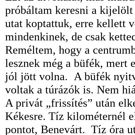
próbáltam keresni a kijelölt
utat koptattuk, erre kellett v
mindenkinek, de csak kette
Reméltem, hogy a centrumb
lesznek még a büfék, mert 
jól jött volna.
A büfék nyitv
voltak a túrázók is. Nem hi
A privát „frissítés” után el
Kékesre. Tíz kilométernél e
pontot, Benevárt.
Tíz óra u