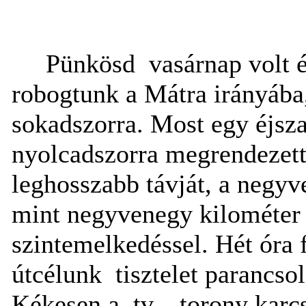
Pünkösd
vasárnap volt 
robogtunk a Mátra irányába
sokadszorra. Most egy éjszak
nyolcadszorra megrendezet
leghosszabb távját, a negyv
mint negyvenegy kilométer v
szintemelkedéssel. Hét óra f
útcélunk
tisztelet parancso
Kékesen a
tv—torony karcsú