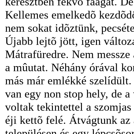
keresztben fekvõ faágat. De 
Kellemes emelkedõ kezdõdöt
nem sokat idõztünk, pecsétel
Újabb lejtõ jött, igen változ
Mátrafüredre. Nem messze a 
a mûutat. Néhány órával kor
más már emlékké szelídült
van egy non stop hely, de a
voltak tekintettel a szomjas 
éji kettõ felé. Átvágtunk a
településen és egy lépcsõs