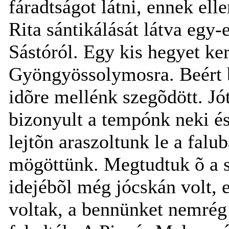
fáradtságot látni, ennek ell
Rita sántikálását látva egy-
Sástóról. Egy kis hegyet ke
Gyöngyössolymosra. Beért b
idõre mellénk szegõdött. Jó
bizonyult a tempónk neki é
lejtõn araszoltunk le a falu
mögöttünk. Megtudtuk õ a se
idejébõl még jócskán volt, 
voltak, a bennünket nemrég 