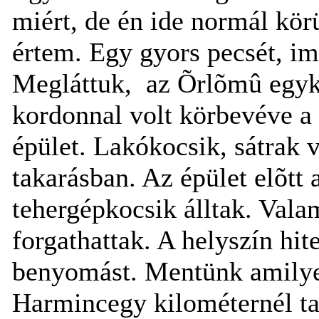
miért, de én ide normál kö
értem. Egy gyors pecsét, im
Megláttuk,
az Õrlõmû egyko
kordonnal volt körbevéve a 
épület. Lakókocsik, sátrak v
takarásban. Az épület elõtt a
tehergépkocsik álltak. Vala
forgathattak. A helyszín hit
benyomást. Mentünk amilye
Harmincegy kilométernél ta