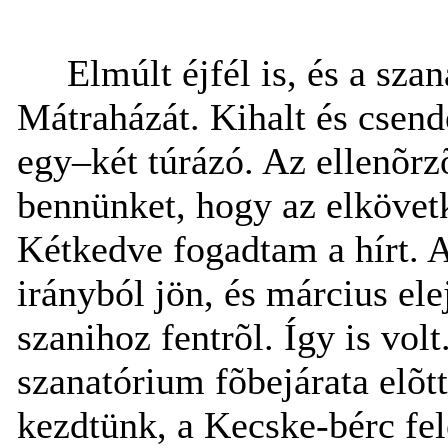
Elmúlt éjfél is, és a sz
Mátraházát. Kihalt és csend
egy–két túrázó. Az ellenõr
bennünket, hogy az elkövetk
Kétkedve fogadtam a hírt. 
irányból jön, és március el
szanihoz fentrõl. Így is vol
szanatórium fõbejárata elõt
kezdtünk, a Kecske-bérc fel