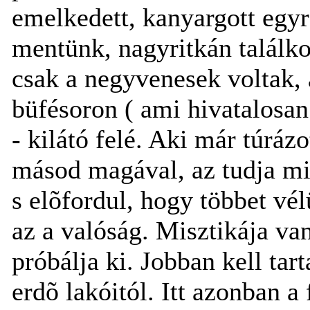
emelkedett, kanyargott egyre
mentünk, nagyritkán találko
csak a negyvenesek voltak,
büfésoron ( ami hivatalosa
- kilátó felé. Aki már túráz
másod magával, az tudja mi
s elõfordul, hogy többet vél
az a valóság. Misztikája v
próbálja ki. Jobban kell tar
erdõ lakóitól. Itt azonban 