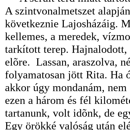
A szintvonalmetszet alapján
következnie Lajosházáig. M
kellemes, a meredek, vízmo
tarkított terep. Hajnalodott
elõre.
Lassan, araszolva, n
folyamatosan jött Rita. Ha 
akkor úgy mondanám, nem d
ezen a három és fél kilomét
tartanunk, volt idõnk, de eg
Egy örökké valóság után el