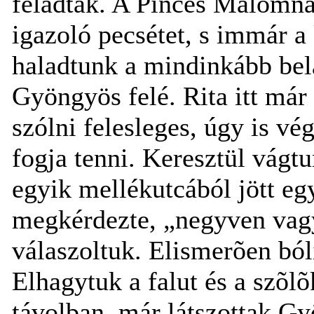
feladták. A Pincés Malomná
igazoló pecsétet, s immár a
haladtunk a mindinkább belá
Gyöngyös felé. Rita itt már 
szólni felesleges, úgy is vég
fogja tenni. Keresztül vág
egyik mellékutcából jött eg
megkérdezte, „negyven vag
válaszoltuk. Elismerõen bóli
Elhagytuk a falut és a szõlõ
távolban, már látszottak Gy