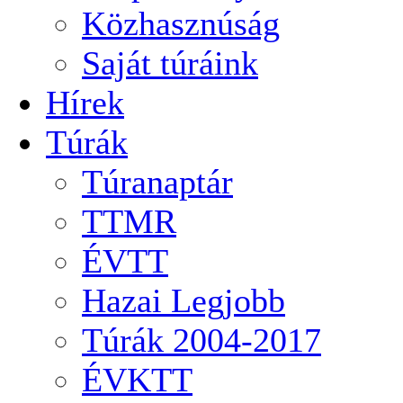
Közhasznúság
Saját túráink
Hírek
Túrák
Túranaptár
TTMR
ÉVTT
Hazai Legjobb
Túrák 2004-2017
ÉVKTT