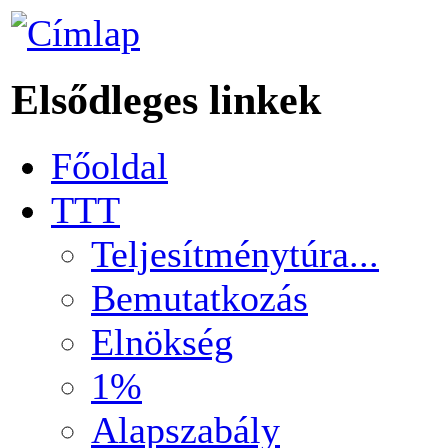
Elsődleges linkek
Főoldal
TTT
Teljesítménytúra...
Bemutatkozás
Elnökség
1%
Alapszabály