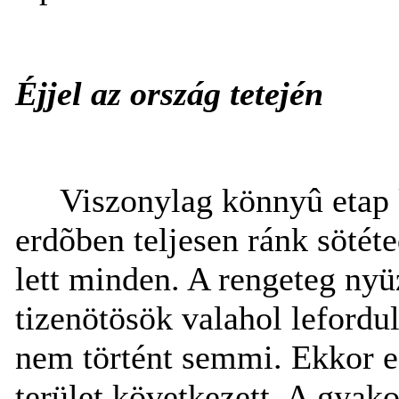
Éjjel az ország tetején
Viszonylag könnyû etap 
erdõben teljesen ránk sötét
lett minden. A rengeteg nyü
tizenötösök valahol lefordul
nem történt semmi. Ekkor eg
terület következett. A gyako