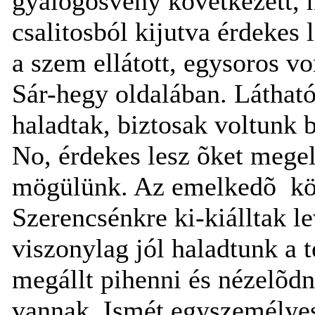
gyalogösvény következett, 
csalitosból kijutva érdekes
a szem ellátott, egysoros v
Sár-hegy oldalában. Látha
haladtak, biztosak voltunk
No, érdekes lesz õket megel
mögülünk. Az emelkedõ
kö
Szerencsénkre ki-kiálltak l
viszonylag jól haladtunk a t
megállt pihenni és nézelõdn
vannak. Ismét egyszemélyes