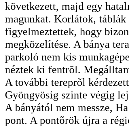
következett, majd egy hatal
magunkat. Korlátok, táblák
figyelmeztettek, hogy bizon
megközelítése. A bánya ter
parkoló nem kis munkagépe
néztek ki fentrõl. Megállta
A további tereprõl kérdezett
Gyöngyösig szinte végig lej
A bányától nem messze, Halu
pont. A pontõrök újra a régie