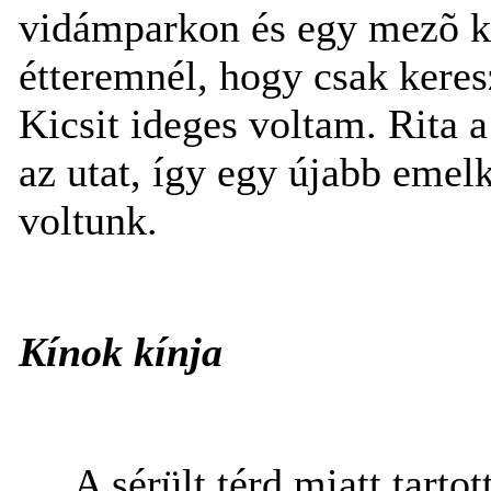
vidámparkon és egy mezõ k
étteremnél, hogy csak keresz
Kicsit ideges voltam. Rita a
az utat, így egy újabb emel
voltunk.
Kínok kínja
A sérült térd miatt tarto