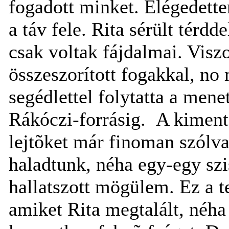
fogadott minket. Elégedett
a táv fele. Rita sérült térdde
csak voltak fájdalmai. Visz
összeszorított fogakkal, no
segédlettel folytatta a mene
Rákóczi-forrásig.
A kimen
lejtõket már finoman szólv
haladtunk, néha egy-egy sz
hallatszott mögülem. Ez a ter
amiket Rita megtalált, néha 