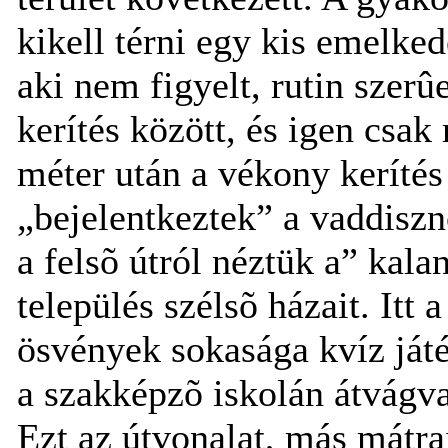
kikell térni egy kis emelked
aki nem figyelt, rutin szer
kerítés között, és igen csa
méter után a vékony kerítés 
„bejelentkeztek” a vaddisznó
a felsõ útról néztük a” kal
település szélsõ házait. Itt a
ösvények sokasága kvíz játé
a szakképzõ iskolán átvágv
Ezt az útvonalat, más mátr