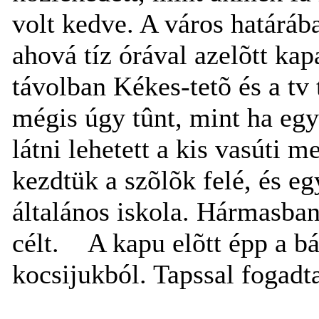
volt kedve. A város határáb
ahová tíz órával azelõtt ka
távolban Kékes-tetõ és a tv 
mégis úgy tûnt, mint ha egy
látni lehetett a kis vasúti 
kezdtük a szõlõk felé, és e
általános iskola. Hármasba
célt.
A kapu elõtt épp a b
kocsijukból. Tapssal fogadt