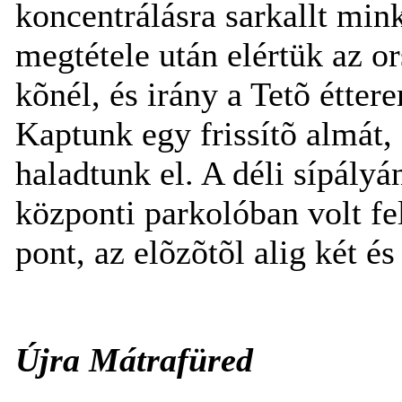
koncentrálásra sarkallt min
megtétele után elértük az or
kõnél, és irány a Tetõ étter
Kaptunk egy frissítõ almát,
haladtunk el. A déli sípály
központi parkolóban volt fe
pont, az elõzõtõl alig két és
Újra Mátrafüred