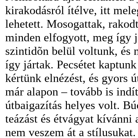
kirakodásról ítélve, itt mele
lehetett. Mosogattak, rakod
minden elfogyott, meg így 
szintidõn belül voltunk, és
így jártak. Pecsétet kaptun
kértünk elnézést, és gyors ú
már alapon – tovább is indí
útbaigazítás helyes volt. B
teázást és étvágyat kívánni
nem veszem át a stílusukat