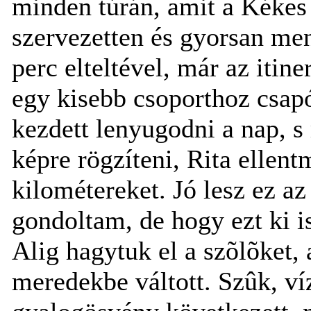
minden túrán, amit a Kékes 
szervezetten és gyorsan ment
perc elteltével, már az itin
egy kisebb csoporthoz csapó
kezdett lenyugodni a nap, s
képre rögzíteni, Rita ellen
kilométereket. Jó lesz ez az
gondoltam, de hogy ezt ki is 
Alig hagytuk el a szõlõket, 
meredekbe váltott. Szûk, v