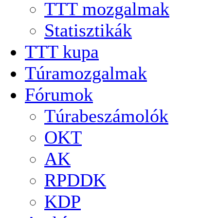
TTT mozgalmak
Statisztikák
TTT kupa
Túramozgalmak
Fórumok
Túrabeszámolók
OKT
AK
RPDDK
KDP