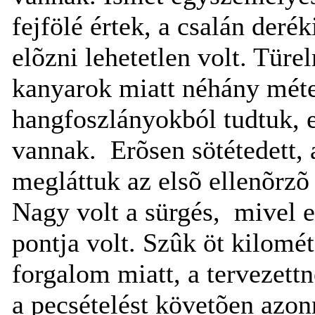
fejfölé értek, a csalán derék
elõzni lehetetlen volt. Türe
kanyarok miatt néhány métert
hangfoszlányokból tudtuk, e
vannak.
Erõsen sötétedett,
megláttuk az elsõ ellenõrzõ
Nagy volt a sürgés,
mivel 
pontja volt. Szûk öt kilomé
forgalom miatt, a tervezettn
a pecsételést követõen azon