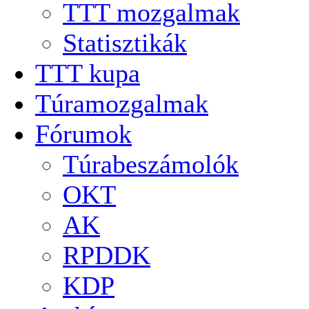
TTT mozgalmak
Statisztikák
TTT kupa
Túramozgalmak
Fórumok
Túrabeszámolók
OKT
AK
RPDDK
KDP