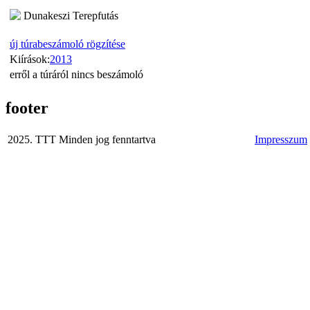
Dunakeszi Terepfutás
új túrabeszámoló rögzítése
Kiírások:
2013
erről a túráról nincs beszámoló
footer
2025. TTT Minden jog fenntartva
Impresszum