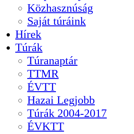
Közhasznúság
Saját túráink
Hírek
Túrák
Túranaptár
TTMR
ÉVTT
Hazai Legjobb
Túrák 2004-2017
ÉVKTT