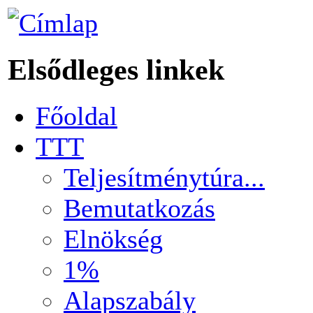
Elsődleges linkek
Főoldal
TTT
Teljesítménytúra...
Bemutatkozás
Elnökség
1%
Alapszabály