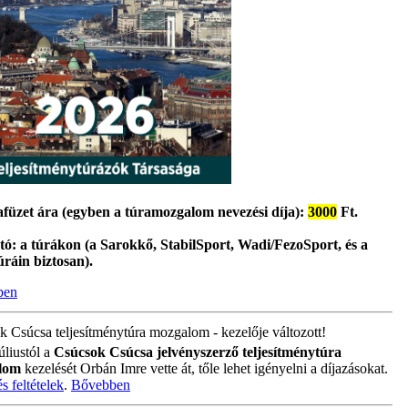
füzet ára (egyben a túramozgalom nevezési díja):
3000
Ft.
ó: a túrákon (a Sarokkő, StabilSport, Wadi/FezoSport, és a
ráin biztosan).
ben
 Csúcsa teljesítménytúra mozgalom - kezelője változott!
úliustól a
Csúcsok Csúcsa jelvényszerző teljesítménytúra
lom
kezelését Orbán Imre vette át, tőle lehet igényelni a díjazásokat.
és feltételek
.
Bővebben