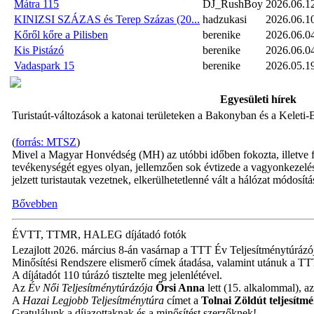
Mátra 115
DJ_RushBoy
2026.06.1
KINIZSI SZÁZAS és Terep Százas (20...
hadzukasi
2026.06.1
Kőről kőre a Pilisben
berenike
2026.06.0
Kis Pistázó
berenike
2026.06.0
Vadaspark 15
berenike
2026.05.1
Egyesületi hírek
Turistaút-változások a katonai területeken a Bakonyban és a Kelet
(
forrás: MTSZ
)
Mivel a Magyar Honvédség (MH) az utóbbi időben fokozta, illetve fo
tevékenységét egyes olyan, jellemzően sok évtizede a vagyonkezelésé
jelzett turistautak vezetnek, elkerülhetetlenné vált a hálózat módosítá
Bővebben
ÉVTT, TTMR, HALEG díjátadó fotók
Lezajlott 2026. március 8-án vasárnap a TTT Év Teljesítménytúrázó
Minősítési Rendszere elismerő címek átadása, valamint utánuk a TT
A díjátadót 110 túrázó tisztelte meg jelenlétével.
Az
Év Női Teljesítménytúrázója
Őrsi Anna
lett (15. alkalommal), a
A
Hazai Legjobb Teljesítménytúra
címet a
Tolnai Zöldút teljesítm
Gratulálunk a díjazottaknak és a minősítést szerzőknek!