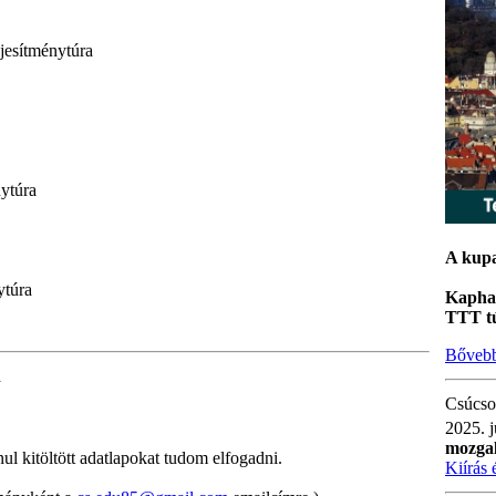
esítménytúra
ytúra
A kupa
ytúra
Kaphat
TTT tú
Bőveb
a
Csúcsok
2025. j
mozga
nul kitöltött adatlapokat tudom elfogadni.
Kiírás 