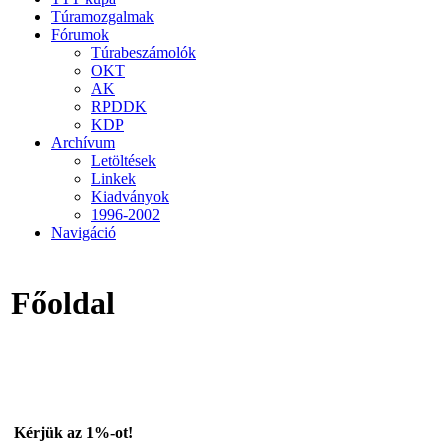
Túramozgalmak
Fórumok
Túrabeszámolók
OKT
AK
RPDDK
KDP
Archívum
Letöltések
Linkek
Kiadványok
1996-2002
Navigáció
Főoldal
Kérjük az 1%-ot!