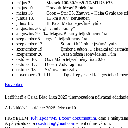
május 2. Mecsek 100/50/30/20/10/MTB50/35
május 10. Horváth József Emléktúra
május 16. Coop – Star 35. Zagyva – Hajta Gyalogos telj
június 13. 15 km a XV. kerületben
július 18. II. Patai Mátra teljesítménytúra
augusztus 20. „Istvánd a király”
augusztus 29. 14. Magas-Bakony teljesítménytúra
szeptember 5. Hegyhát teljesítménytúra
szeptember 12. Soproni kilátók teljesítménytúra
szeptember 19. Ember a gáton … éjszakai teljesítmén
szeptember 26. Őszi Strázsa Honvédelmi Túra
október 10. Őszi Mátra teljesítménytúra 2026
október 17. Diósdi Vadvirág túra
október 18. Szárnyakon szállva
november 29. HHH – Haláp / Hegyesd / Hajagos teljesítmén
Bővebben
Letölthető a Csiga Biga Liga 2025 túramozgalom pályázati adatlapj
A beküldés határideje: 2026. február 10.
FIGYELEM!
Két lapos "MS Excel" dokumentum
, csak a hiánytala
A pályázatokat a
cs.edu85@gmail.com
email címre várom.