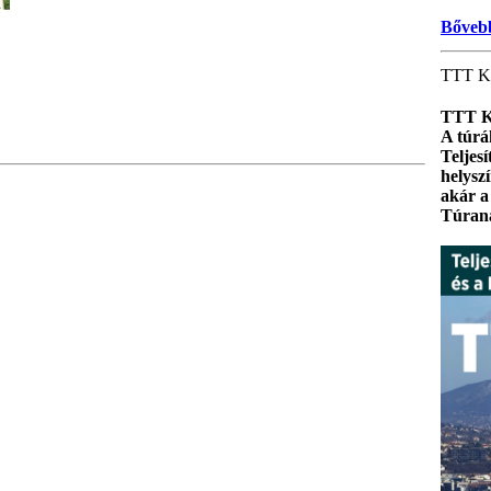
Bőveb
TTT K
TTT K
A túrák
Telj
es
helysz
akár a
Túrana