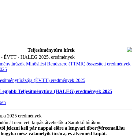
Teljesítménytúra hírek
- ÉVTT - HALEG 2025. eredmények
ítménytúrázók Minősítési Rendszere (TTMR) összesített eredmények
025
jesítménytúrázója (ÉVTT) eredmények 2025
Legjobb Teljesítménytúra (HALEG) eredmények 2025
ben
pa 2025 eredmények
adón át nem vett kupák átvehetők a Sarokkő túrákon.
stól jelezni kell pár nappal előre a lengvari.tibor@freemail.hu
 hogyha mész valamelyik túrára, és átvennéd kupát.