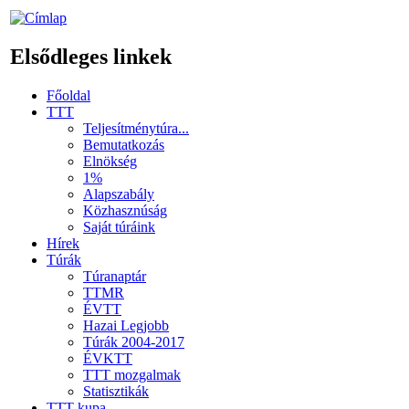
Elsődleges linkek
Főoldal
TTT
Teljesítménytúra...
Bemutatkozás
Elnökség
1%
Alapszabály
Közhasznúság
Saját túráink
Hírek
Túrák
Túranaptár
TTMR
ÉVTT
Hazai Legjobb
Túrák 2004-2017
ÉVKTT
TTT mozgalmak
Statisztikák
TTT kupa