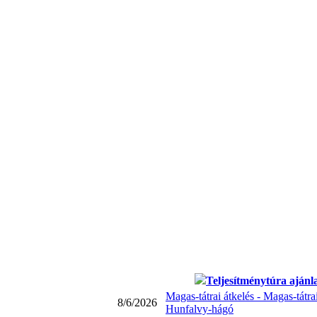
Teljesítménytúra ajánl
Magas-tátrai átkelés - Magas-tátra
8/6/2026
Hunfalvy-hágó