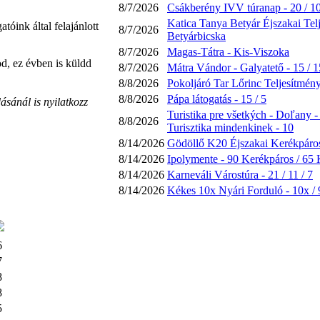
8/7/2026
Csákberény IVV túranap - 20 / 10 
Katica Tanya Betyár Éjszakai Telj
óink által felajánlott
8/7/2026
Betyárbicska
8/7/2026
Magas-Tátra - Kis-Viszoka
d, ez évben is küldd
8/7/2026
Mátra Vándor - Galyatető - 15 / 15
8/8/2026
Pokoljáró Tar Lőrinc Teljesítmény
8/8/2026
Pápa látogatás - 15 / 5
ásánál is nyilatkozz
Turistika pre všetkých - Doľany -
8/8/2026
Turisztika mindenkinek - 10
8/14/2026
Gödöllő K20 Éjszakai Kerékpáros
8/14/2026
Ipolymente - 90 Kerékpáros / 65 
8/14/2026
Karneváli Várostúra - 21 / 11 / 7
8/14/2026
Kékes 10x Nyári Forduló - 10x / 9x 
6
7
8
8
5