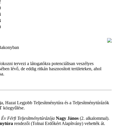
2
0
4
4
9
i-Bakonyban
kozni tervezi a látogatókra potenciálisan veszélyes
ben lévő, de eddig ritkán hasznosított területeken, ahol
sa.
ja, Hazai Legjobb Teljesítménytúra és a Teljesítménytúrázók
T közgyűlése.
z
Év Férfi Teljesítménytúrázója
Nagy János
(2. alkalommal).
énytúra
rendezői (Tolnai Erdőkért Alapítvány) vehették át.