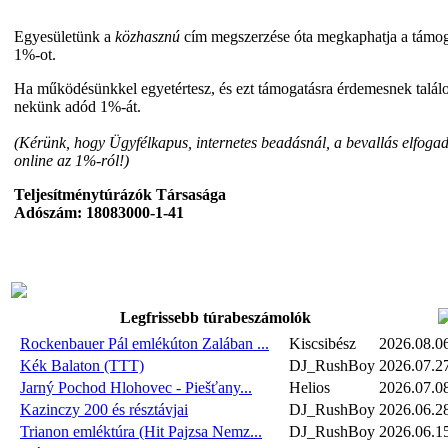
Egyesületünk a
közhasznú
cím megszerzése óta megkaphatja a támogat
1%-ot.
Ha működésünkkel egyetértesz, és ezt támogatásra érdemesnek találo
nekünk adód 1%-át.
(Kérünk, hogy Ügyfélkapus, internetes beadásnál, a bevallás elfogad
online az 1%-ról!)
Teljesítménytúrázók Társasága
Adószám: 18083000-1-41
Legfrissebb túrabeszámolók
Rockenbauer Pál emlékúton Zalában ...
Kiscsibész
2026.08.0
Kék Balaton (TTT)
DJ_RushBoy
2026.07.2
Jarný Pochod Hlohovec - Piešťany...
Helios
2026.07.0
Kazinczy 200 és résztávjai
DJ_RushBoy
2026.06.2
Trianon emléktúra (Hit Pajzsa Nemz...
DJ_RushBoy
2026.06.1