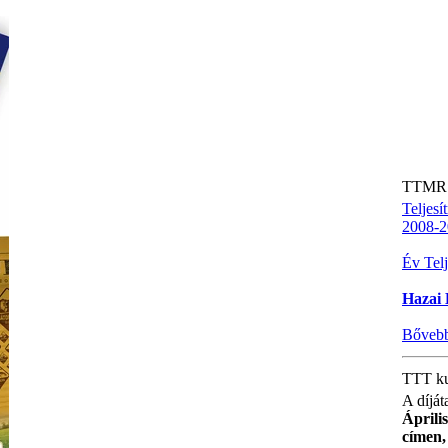
TTMR 
Teljes
2008-2
Év Tel
Hazai 
Bőveb
TTT ku
A díját
Áprili
címen,