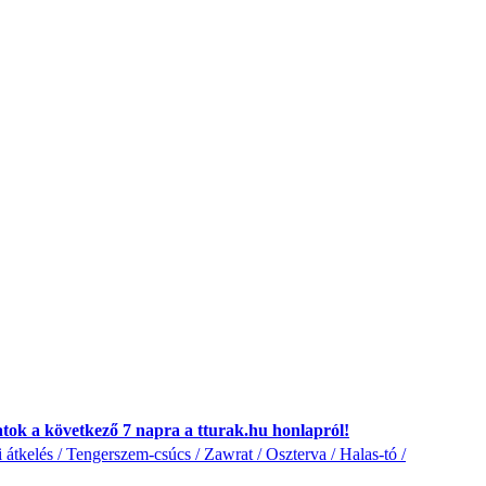
atok a következő 7 napra a tturak.hu honlapról!
i átkelés / Tengerszem-csúcs / Zawrat / Oszterva / Halas-tó /