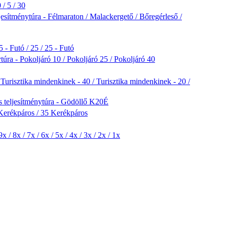
/ 5 / 30
esítménytúra - Félmaraton / Malackergető / Bőregérleső /
 - Futó / 25 / 25 - Futó
túra - Pokoljáró 10 / Pokoljáró 25 / Pokoljáró 40
 Turisztika mindenkinek - 40 / Turisztika mindenkinek - 20 /
 teljesítménytúra - Gödöllő K20É
Kerékpáros / 35 Kerékpáros
/ 8x / 7x / 6x / 5x / 4x / 3x / 2x / 1x