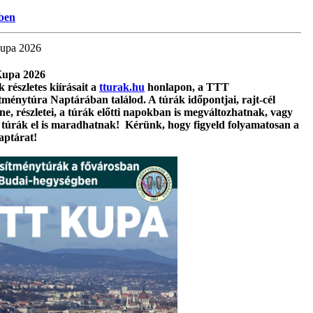
ben
upa 2026
upa 2026
 részletes kiírásait a
tturak.hu
honlapon, a TTT
ítménytúra Naptárában találod. A túrák időpontjai, rajt-cél
íne, részletei, a túrák előtti napokban is megváltozhatnak, vagy
 túrák el is maradhatnak! Kérünk, hogy figyeld folyamatosan a
ptárat!