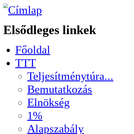
Elsődleges linkek
Főoldal
TTT
Teljesítménytúra...
Bemutatkozás
Elnökség
1%
Alapszabály