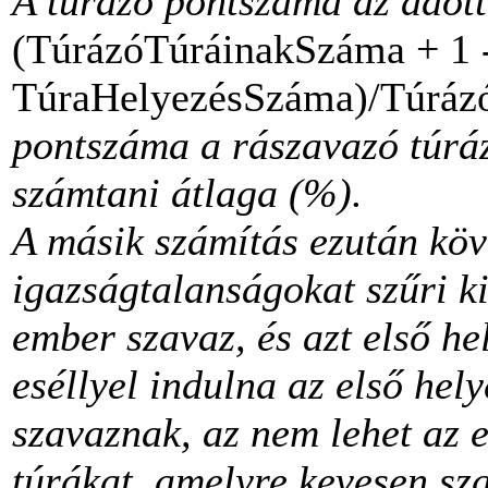
A túrázó pontszáma az adot
(TúrázóTúráinakSzáma + 1 
TúraHelyezésSzáma)/Túráz
pontszáma a rászavazó túrá
számtani átlaga (%).
A másik számítás ezután köv
igazságtalanságokat szűri ki
ember szavaz, és azt első he
eséllyel indulna az első hel
szavaznak, az nem lehet az e
túrákat, amelyre kevesen sza