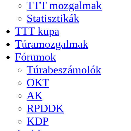
TTT mozgalmak
Statisztikák
TTT kupa
Túramozgalmak
Fórumok
Túrabeszámolók
OKT
AK
RPDDK
KDP