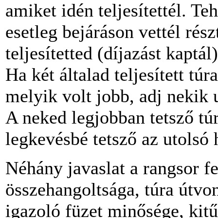
amiket idén teljesítettél. T
esetleg bejáráson vettél rés
teljesítetted (díjazást kaptál)
Ha két általad teljesített tú
melyik volt jobb, adj nekik
A neked legjobban tetsző tú
legkevésbé tetsző az utolsó 
Néhány javaslat a rangsor fe
összehangoltsága, túra útvo
igazoló füzet minősége, kit