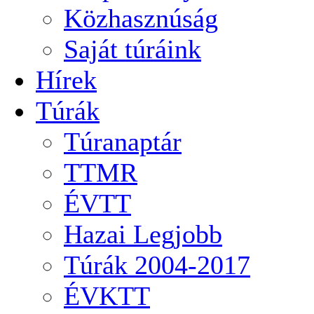
Közhasznúság
Saját túráink
Hírek
Túrák
Túranaptár
TTMR
ÉVTT
Hazai Legjobb
Túrák 2004-2017
ÉVKTT