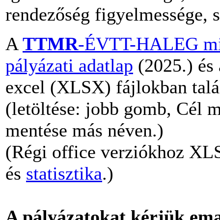
rendezőség figyelmessége, szo
A
TTMR
-ÉVTT-HALEG minő
pályázati adatlap
(2025.) és
excel (XLSX) fájlokban talá
(letöltése: jobb gomb, Cél 
mentése más néven.)
(Régi office verziókhoz XL
és
statisztika
.)
A pályázatokat kérjük ema