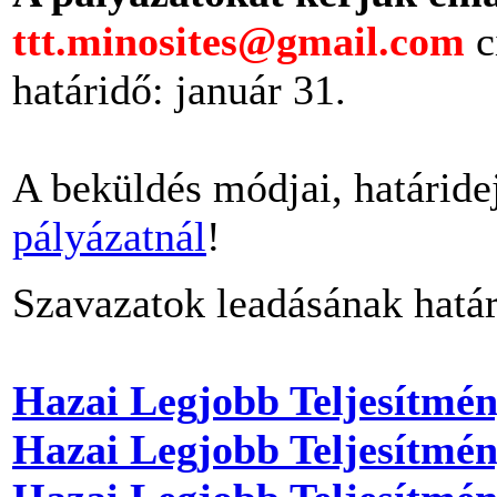
ttt.minosites@gmail.com
c
határidő: január 31.
A beküldés módjai, határide
pályázatnál
!
Szavazatok leadásának hatá
Hazai Legjobb Teljesítmé
Hazai Legjobb Teljesítmé