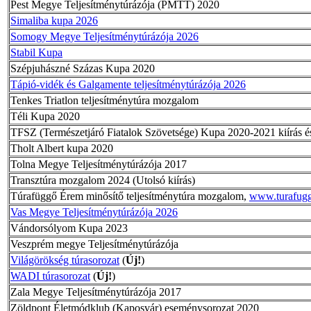
Pest Megye Teljesítménytúrázója (PMTT) 2020
Simaliba kupa 2026
Somogy Megye Teljesítménytúrázója 2026
Stabil Kupa
Szépjuhászné Százas Kupa 2020
Tápió-vidék és Galgamente teljesítménytúrázója 2026
Tenkes Triatlon teljesítménytúra mozgalom
Téli Kupa 2020
TFSZ (Természetjáró Fiatalok Szövetsége) Kupa 2020-2021 kiírás és
Tholt Albert kupa 2020
Tolna Megye Teljesítménytúrázója 2017
Transztúra mozgalom 2024 (Utolsó kiírás)
Túrafüggő Érem minősítő teljesítménytúra mozgalom,
www.turafug
Vas Megye Teljesítménytúrázója 2026
Vándorsólyom Kupa 2023
Veszprém megye Teljesítménytúrázója
Világörökség túrasorozat
(
Új!
)
WADI túrasorozat
(
Új!
)
Zala Megye Teljesítménytúrázója 2017
Zöldpont Életmódklub (Kaposvár) eseménysorozat 2020