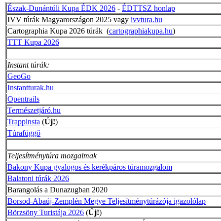
Észak-Dunántúli Kupa ÉDK 2026
-
ÉDTTSZ honlap
IVV túrák Magyarországon 2025 vagy
ivvtura.hu
Cartographia Kupa 2026 túrák (
cartographiakupa.hu
)
TTT Kupa 2026
Instant túrák:
GeoGo
Instantturak.hu
Opentrails
Természetjáró.hu
Trappinsta
(
Új!
)
Túrafüggő
Teljesítménytúra mozgalmak
Bakony Kupa gyalogos és kerékpáros túramozgalom
Balatoni túrák 2026
Barangolás a Dunazugban 2020
Borsod-Abaúj-Zemplén Megye Teljesítménytúrázója igazolólap
Börzsöny Turistája 2026
(
Új!
)