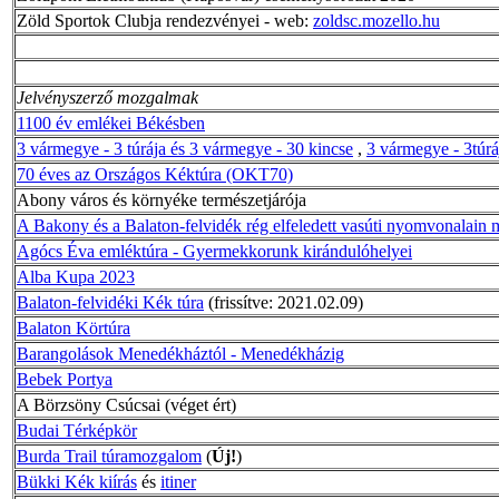
Zöld Sportok Clubja rendezvényei - web:
zoldsc.mozello.hu
Jelvényszerző mozgalmak
1100 év emlékei Békésben
3 vármegye - 3 túrája és 3 vármegye - 30 kincse
,
3 vármegye - 3túrá
70 éves az Országos Kéktúra (OKT70)
Abony város és környéke természetjárója
A Bakony és a Balaton-felvidék rég elfeledett vasúti nyomvonalain 
Agócs Éva emléktúra - Gyermekkorunk kirándulóhelyei
Alba Kupa 2023
Balaton-felvidéki Kék túra
(frissítve: 2021.02.09)
Balaton Körtúra
Barangolások Menedékháztól - Menedékházig
Bebek Portya
A Börzsöny Csúcsai (véget ért)
Budai Térképkör
Burda Trail túramozgalom
(
Új!
)
Bükki Kék kiírás
és
itiner