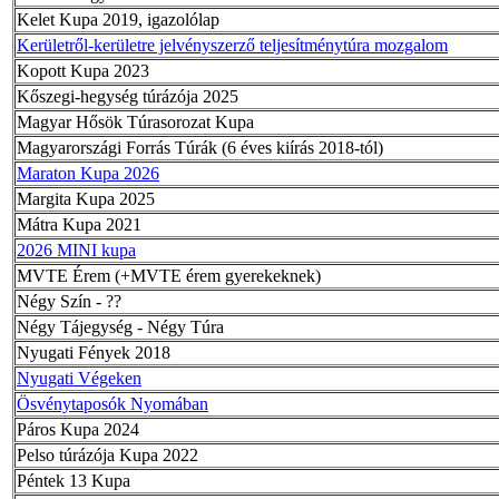
Kelet Kupa 2019, igazolólap
Kerületről-kerületre jelvényszerző teljesítménytúra mozgalom
Kopott Kupa 2023
Kőszegi-hegység túrázója 2025
Magyar Hősök Túrasorozat Kupa
Magyarországi Forrás Túrák (6 éves kiírás 2018-tól)
Maraton Kupa 2026
Margita Kupa 2025
Mátra Kupa 2021
2026 MINI kupa
MVTE Érem (+MVTE érem gyerekeknek)
Négy Szín - ??
Négy Tájegység - Négy Túra
Nyugati Fények 2018
Nyugati Végeken
Ösvénytaposók Nyomában
Páros Kupa 2024
Pelso túrázója Kupa 2022
Péntek 13 Kupa