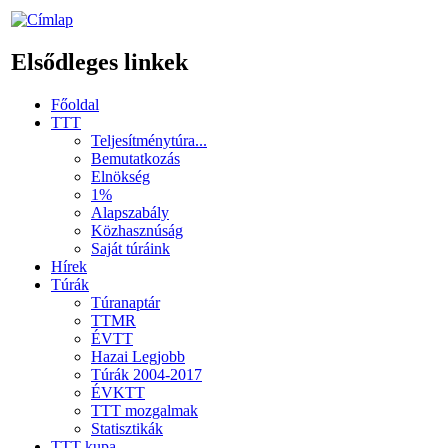
Elsődleges linkek
Főoldal
TTT
Teljesítménytúra...
Bemutatkozás
Elnökség
1%
Alapszabály
Közhasznúság
Saját túráink
Hírek
Túrák
Túranaptár
TTMR
ÉVTT
Hazai Legjobb
Túrák 2004-2017
ÉVKTT
TTT mozgalmak
Statisztikák
TTT kupa