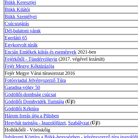
Bükk Keresztjei
Bükk Kilátói
Bükk Szentélyei
Csúcsrajárás
Dél-balatoni várak
Egerlátó 65
Egykorvolt túrák
Encián Emlékek kiírás és események
2021-ben
Fejérkőtől - Tündérvölgyig
(2017. végével lezárult)
Fejér Megye Kéktúrázója
Fejér Megye Várai túrasorozat 2016
Fotósviadal Jelvényszerző Túra
Garadna-völgy 50
Gödöllői-dombság csúcsai
Gödöllői Dombvidék Turistája
(
Új!
)
Gödöllői Kéktúra
Három forrás útja a Pilisben
Hegyhát turistája - Igazolófüzet
,
Szabályzat
(
Új!
)
Hollókőtől - Vöröskőig
Jubileumi Körtúra a Bükk-hegységben - jelvényszerző túra igazolófü