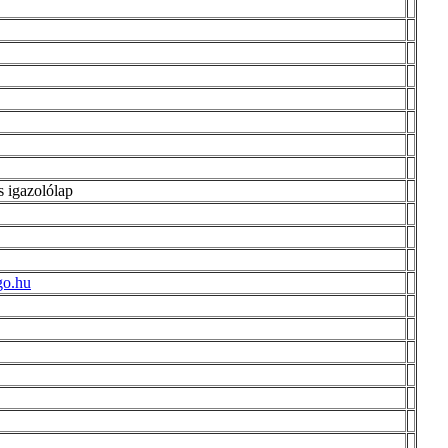
 igazolólap
go.hu