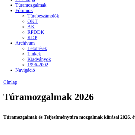
Túramozgalmak
Fórumok
Túrabeszámolók
OKT
AK
RPDDK
KDP
Archívum
Letöltések
Linkek
Kiadványok
1996-2002
Navigáció
Címlap
Túramozgalmak 2026
Túramozgalmak és Teljesítménytúra mozgalmak kiírásai 2026. é