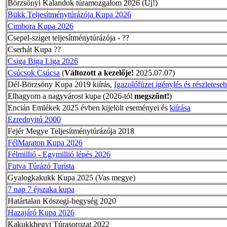
Börzsönyi Kalandok túramozgalom 2026 (Új!)
Bükk Teljesítménytúrázója Kupa 2026
Cimbora Kupa 2026
Csepel-sziget teljesítménytúrázója - ??
Cserhát Kupa ??
Csiga Biga Liga 2026
Csúcsok Csúcsa
(
Változott a kezelője!
2025.07.07)
Dél-Börzsöny Kupa 2019 kiírás,
Igazolófüzet igénylés és részletes
Elhagyom a nagyvárost kupa (2026-tól
megszűnt!
)
Encián Emlékek 2025 évben kijelölt eseményei és
kiírása
Ezrednyitó 2000
Fejér Megye Teljesítménytúrázója 2018
FélMaraton Kupa 2026
Félmillió - Egymillió lépés 2026
Futva Túrázó Turista
Gyalogkakukk Kupa 2025 (Vas megye)
7 nap 7 éjszaka kupa
Határtalan Köszegi-hegység 2020
Hazajáró Kupa 2026
Kakukkhegyi Túrasorozat 2022