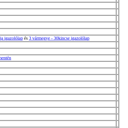
ja igazolólap
és
3 vármegye - 30kincse igazolólap
mentén