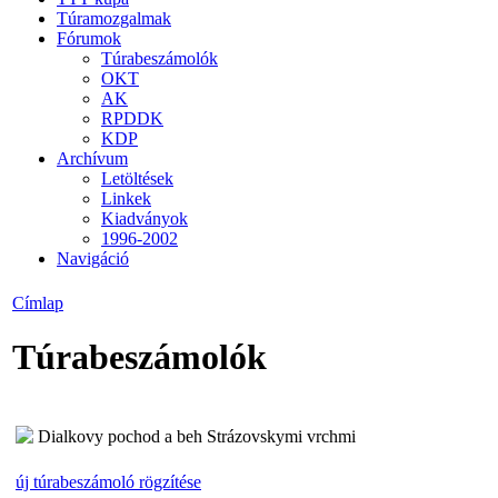
Túramozgalmak
Fórumok
Túrabeszámolók
OKT
AK
RPDDK
KDP
Archívum
Letöltések
Linkek
Kiadványok
1996-2002
Navigáció
Címlap
Túrabeszámolók
Dialkovy pochod a beh Strázovskymi vrchmi
új túrabeszámoló rögzítése