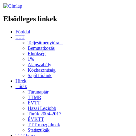
Elsődleges linkek
Főoldal
TTT
Teljesítménytúra...
Bemutatkozás
Elnökség
1%
Alapszabály
Közhasznúság
Saját túráink
Hírek
Túrák
Túranaptár
TTMR
ÉVTT
Hazai Legjobb
Túrák 2004-2017
ÉVKTT
TTT mozgalmak
Statisztikák
TTT kupa