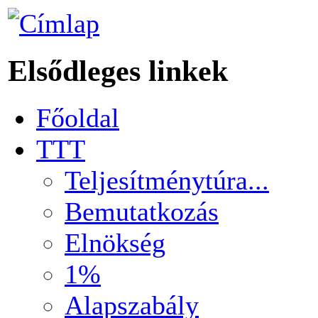
Elsődleges linkek
Főoldal
TTT
Teljesítménytúra...
Bemutatkozás
Elnökség
1%
Alapszabály