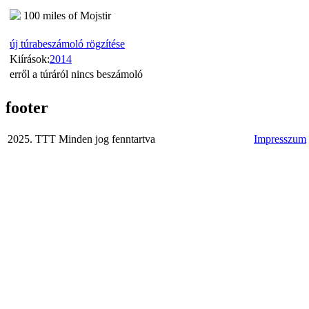
100 miles of Mojstir
új túrabeszámoló rögzítése
Kiírások:
2014
erről a túráról nincs beszámoló
footer
2025. TTT Minden jog fenntartva
Impresszum