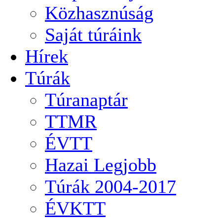
Közhasznúság
Saját túráink
Hírek
Túrák
Túranaptár
TTMR
ÉVTT
Hazai Legjobb
Túrák 2004-2017
ÉVKTT