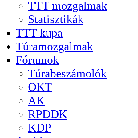
TTT mozgalmak
Statisztikák
TTT kupa
Túramozgalmak
Fórumok
Túrabeszámolók
OKT
AK
RPDDK
KDP