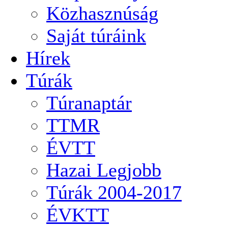
Közhasznúság
Saját túráink
Hírek
Túrák
Túranaptár
TTMR
ÉVTT
Hazai Legjobb
Túrák 2004-2017
ÉVKTT