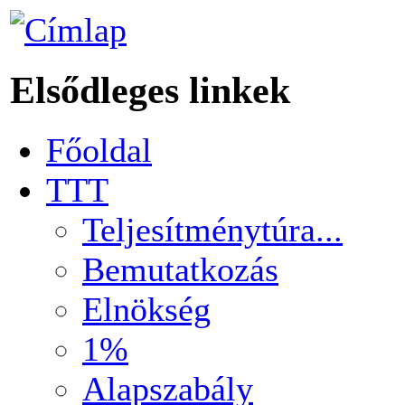
Elsődleges linkek
Főoldal
TTT
Teljesítménytúra...
Bemutatkozás
Elnökség
1%
Alapszabály