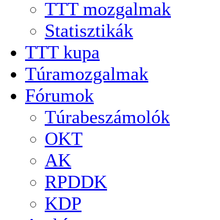
TTT mozgalmak
Statisztikák
TTT kupa
Túramozgalmak
Fórumok
Túrabeszámolók
OKT
AK
RPDDK
KDP