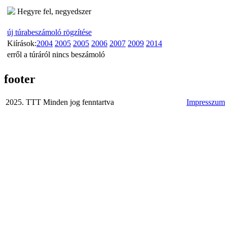
Hegyre fel, negyedszer
új túrabeszámoló rögzítése
Kiírások:
2004
2005
2005
2006
2007
2009
2014
erről a túráról nincs beszámoló
footer
2025. TTT Minden jog fenntartva
Impresszum