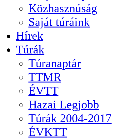
Közhasznúság
Saját túráink
Hírek
Túrák
Túranaptár
TTMR
ÉVTT
Hazai Legjobb
Túrák 2004-2017
ÉVKTT