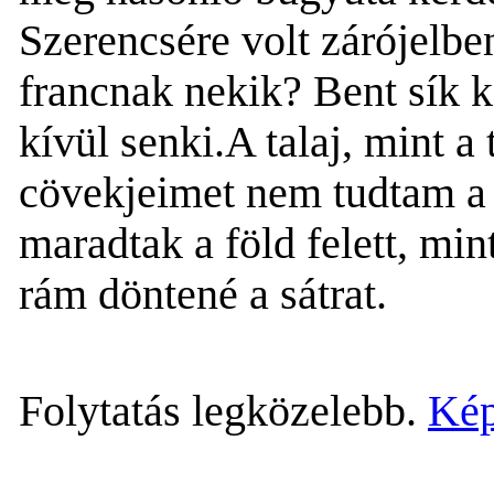
Szerencsére volt zárójelbe
francnak nekik?
Bent s
ík 
kívül senki.A talaj, mint 
cövekjeimet nem tudtam a t
maradtak a föld felett, min
rám döntené a sátrat.
Folytatás legközelebb.
Kép 