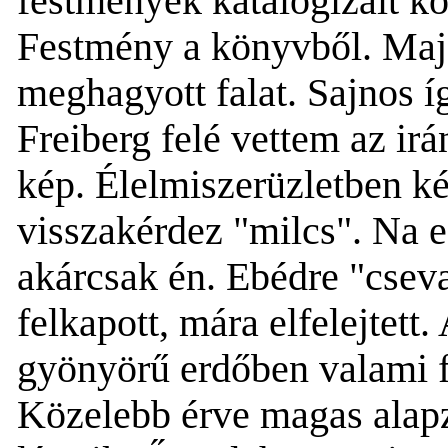
festmények katalogizált k
Festmény a könyvből. Majd
meghagyott falat.
Sajnos í
Freiberg felé vettem az irá
kép. Élelmiszerüzletben k
visszakérdez "milcs". Na 
akárcsak
én.
Ebédre "cseva
felkapott, mára elfelejtett.
gyönyörű erdőben
valami
Közelebb érve magas alapz