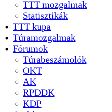
TTT mozgalmak
Statisztikák
TTT kupa
Túramozgalmak
Fórumok
Túrabeszámolók
OKT
AK
RPDDK
KDP