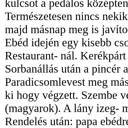
kulcsot a pedálos középten
Természetesen nincs neki
majd másnap meg is javít
Ebéd idején egy kisebb csop
Restaurant- nál. Kerékpárt
Sorbanállás után a pincér a
Paradicsomlevest meg mási
ki hogy végzett. Szembe ve
(magyarok). A lány izeg- 
Rendelés után: papa ebédre