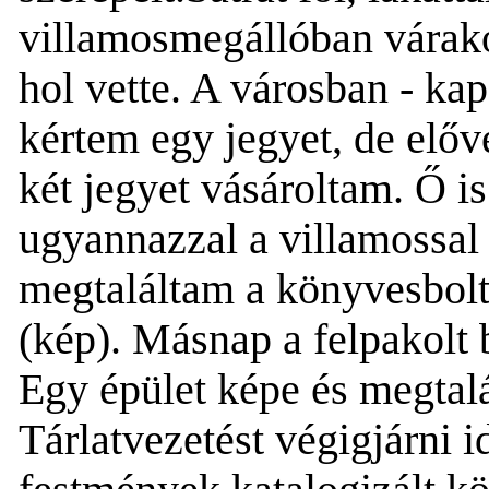
villamosmegállóban várak
hol vette. A városban - ka
kértem egy jegyet, de előve
két jegyet vásároltam. Ő i
ugyannazzal a villamossal
megtaláltam a könyvesbolto
(kép). Másnap a felpakolt 
Egy épület képe és megtalá
Tárlatvezet
és
t végigjárni
id