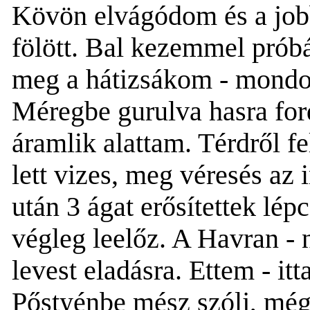
Kövön elvágódom és a jobb
fölött. Bal kezem
mel
prób
meg a hátizsákom - mondo
Méregbe gurulva hasra ford
áramlik
alattam
. Térdről f
lett vizes
, meg véres
és
az 
után
3 ágat erősítettek lép
végleg leelőz. A Havran - 
levest eladásra. Ettem
-
it
Pőstyénbe mész szól
j,
még 