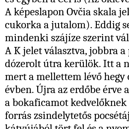
A képeslapon Ovčia skala je
cukorka a jutalom). Eddig s
mindenki szájíze szerint vá
A K jelet választva, jobbra 
dózerolt útra kerülök. Itt a
mert a mellettem lévő hegy 
évben. Újra az erdőbe érve a
a bokaficamot kedvelőknek 
forrás zsindelytetős pocsétáj
kátyújából tört fel és a ny