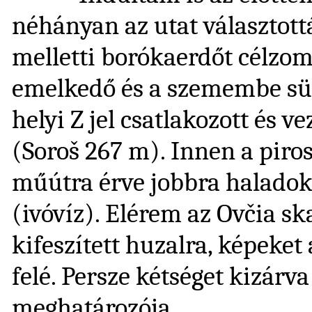
néhányan az utat választottá
melletti borókaerdőt célzo
emelkedő és a szemembe sütő
helyi Z jel csatlakozott és v
(Soroš 267 m). Innen a piro
műútra érve jobbra haladok 
(ivóvíz). Elérem az Ovčia sk
kifeszített huzalra, képeket 
felé. Persze kétséget kizárva
meghatározója.