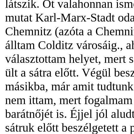
látszik. Őt valahonnan ism
mutat
Karl-Marx-Stadt oda 
Chemnitz (azóta a Chemnitz
álltam Colditz városáig., a
választottam helyet, mert 
ült a sátra előtt. Végül be
másikba, már amit tudtunk
nem ittam, mert fogalmam 
barátnőjét is. Éjjel jól al
sátr
uk
előtt be
s
zélgete
tt a 