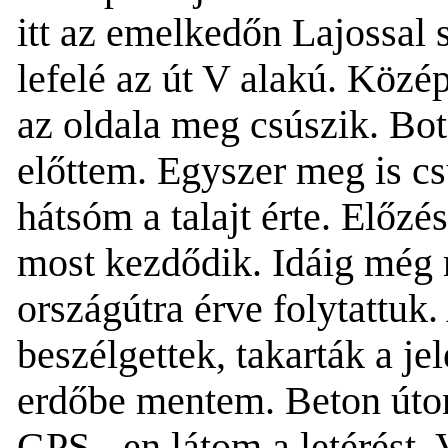
itt az emelked
őn Lajossal
lefelé az út V alakú. Közé
az oldala meg csúszik. Bo
előttem. Egyszer meg is 
hátsóm a
talaj
t érte. Előz
most kezdődik. Idáig még n
országútra érve folytattuk.
beszélgettek
, takarták a jel
er
dőbe mentem. Beton úto
GPS - en látom a letérést.