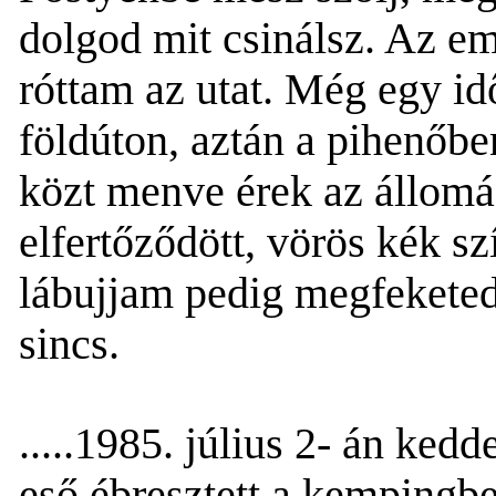
dolgod mit csinálsz.
A
z
eml
róttam az utat. Még egy id
földúton, aztán a pihenőbe
közt menve érek az állomá
elfertőződött, vörös kék s
lábujjam
pedig
megfeketed
sincs.
.....
1985. július 2- án
kedd
eső ébresztett a kempingbe