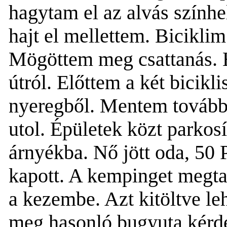
hagytam el az alvás színhe
hajt el mellettem. Bicikli
Mögöttem meg csattanás. Há
útról. Előttem a két bicikli
nyeregből. Mentem tovább,
utol.
Épületek közt parkosít
árnyékba. Nő jött oda, 50 P
kapott.
A k
empinget megta
a kezembe. Azt kitöltve leh
meg hasonló bugyuta kérdés