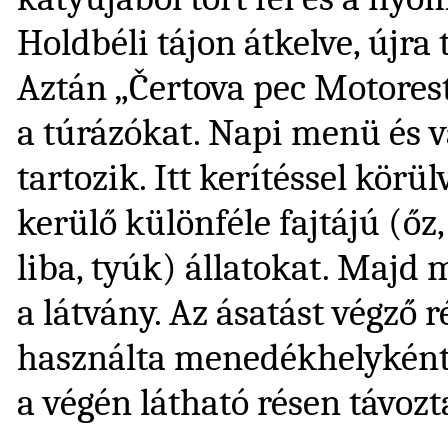
Holdbéli tájon átkelve, újra
Aztán „Čertova pec Motorest
a túrázókat. Napi menü és v
tartozik. Itt kerítéssel körül
kerülő különféle fajtájú (őz
liba, tyúk) állatokat. Majd 
a látvány. Az ásatást végző 
használta menedékhelyként
a végén látható résen távoz