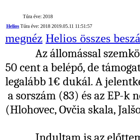
Túra éve: 2018
Helios
Túra éve: 2018
2019.05.11 11:51:57
megnéz
Helios összes besz
Az állomással szemközti 
50 cent a belépő, de támoga
legalább 1€ dukál. A jelentk
a sorszám (83) és az EP-k n
(Hlohovec, Ovčia skala, Jalš
Indultam is az előttem h