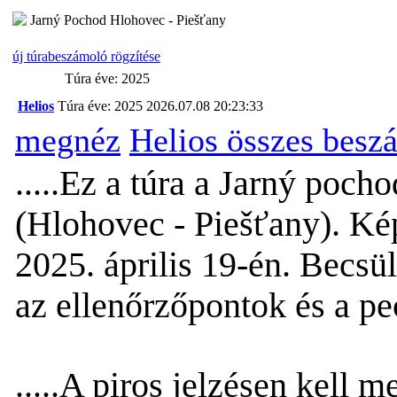
Jarný Pochod Hlohovec - Piešťany
új túrabeszámoló rögzítése
Túra éve: 2025
Helios
Túra éve: 2025
2026.07.08 20:23:33
megnéz
Helios összes besz
.....Ez a túra a Jarný poc
(Hlohovec - Piešťany). Kép 
2025. április 19-én. Becsül
az ellenőrzőpontok és a pe
.....A piros jelzésen kell 