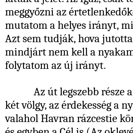
meggyőzni az értetlenkedők
mutatom a helyes irányt, mi
Azt sem tudják, hova jutott
mindjárt nem kell a nyakam
folytatom az új irányt.
Az út legszebb része a H
két völgy, az érdekesség a ny
valahol Havran rázcestie kö
és egyben a Cél is (Az oklevé