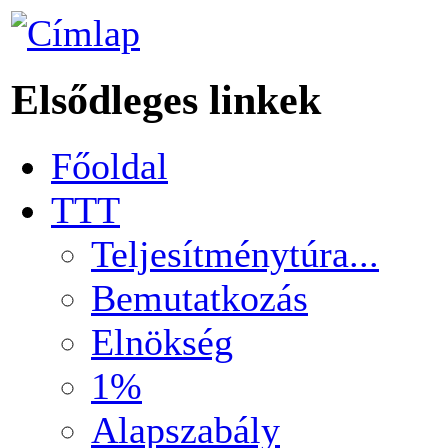
Elsődleges linkek
Főoldal
TTT
Teljesítménytúra...
Bemutatkozás
Elnökség
1%
Alapszabály