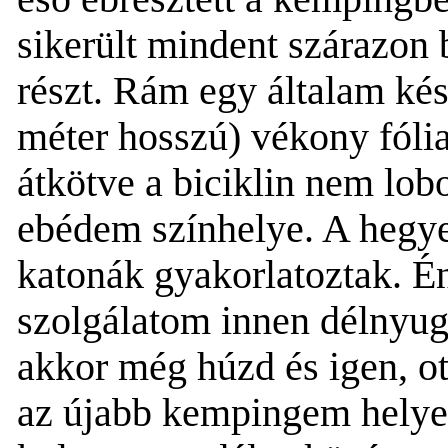
sikerült mindent szárazon
részt. Rám egy általam kés
méter hosszú) vékony
fóli
átkötve
a biciklin
nem lobo
ebédem színhelye. A hegyes
katonák gyakorlatoztak. Én
szolgálatom innen délnyuga
akkor még húzd és igen, ot
az újabb kemping
em
hely