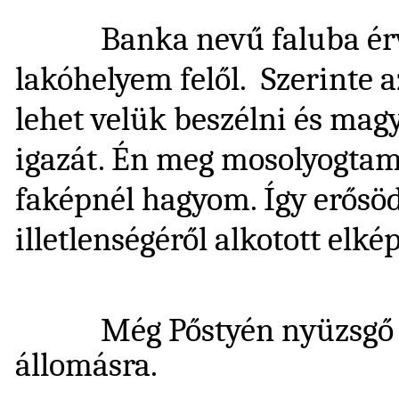
Banka nevű faluba érve s
lakóhelyem felől. Szerinte 
lehet velük beszélni és mag
igazát. Én meg mosolyogtam
faképnél hagyom. Így erősö
illetlenségéről alkotott elké
Még Pőstyén nyüzsgő töm
állomásra.