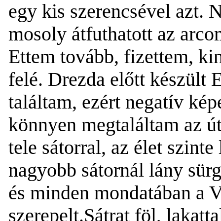
egy kis szerencsével azt.
mosoly átfuthatott az arco
Ettem tovább, fizettem, ki
felé.
Drezda előtt
készült E
találtam, ezért negatív kép
könnyen megtaláltam az út
tele sátorral, az élet szint
nagyobb sátornál lány sürgö
és minden mondatában a V
szerepelt.
Sátrat föl, lakat