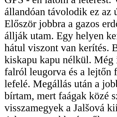
állandóan távolodik
ez az 
Először jobbra a gazos erd
állják utam.
Egy helyen k
e
hátul
viszont
van kerítés. B
kiskapu kapu nélkül. Még i
fal
ról leugorva és a lejtőn
lefelé. Megállás után a job
bírtam, mert faágak közé s
visszamegyek a Jalšová ki