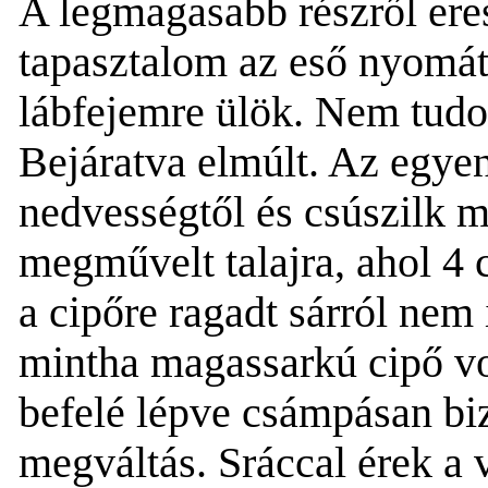
A legmagasabb részről
ere
tapasztalom
az eső nyom
á
lábfejemre ülök. Nem tudo
Bejáratva elmúl
t
.
A
z egye
nedvességtől és csúszilk 
megművelt talajra, ahol 4
a cipőre ragadt sárról nem 
mintha magassarkú cipő v
b
efelé lépve csámpásan biz
megváltás
.
Sráccal érek a 