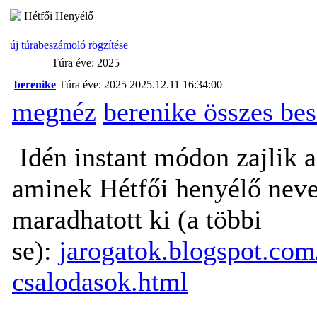
Hétfői Henyélő
új túrabeszámoló rögzítése
Túra éve: 2025
berenike
Túra éve: 2025
2025.12.11 16:34:00
megnéz
berenike összes be
Idén instant módon zajlik 
aminek Hétfői henyélő neve
maradhatott ki (a többi
se):
jarogatok.blogspot.com
csalodasok.html