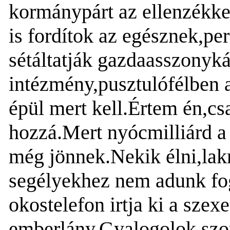
kormánypárt az ellenzékke
is fordítok az egésznek,pe
sétáltatják gazdaasszonyk
intézmény,pusztulófélben 
épül mert kell.Értem én,c
hozzá.Mert nyócmilliárd a l
még jönnek.Nekik élni,lakn
segélyekhez nem adunk fog
okostelefon irtja ki a szex
emberlány.Gyalogolok,szo