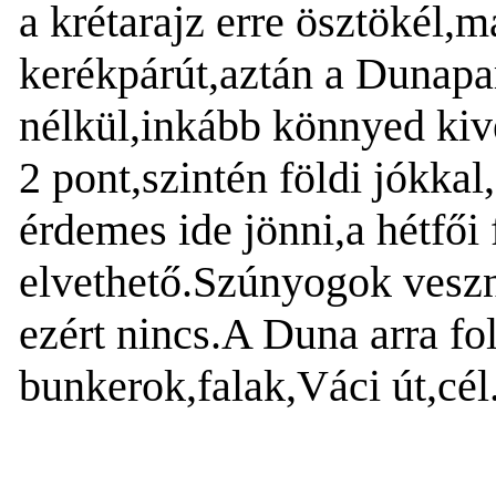
a krétarajz erre ösztökél,
kerékpárút,aztán a Dunapar
nélkül,inkább könnyed kiv
2 pont,szintén földi jókka
érdemes ide jönni,a hétfői
elvethető.Szúnyogok veszn
ezért nincs.A Duna arra fol
bunkerok,falak,Váci út,cél.