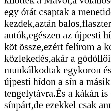
kilőtték a Mávot,a volános
egy órát csaptak a meneti
kezdek,aztán balos,flaszte
autók,egészen az újpesti h
köt össze,ezért felírom a k
közlekedés,akár a gödöllő
munkálkodtak egykoron é
újpesti hídon a sín a másik
tengelytávra.És a kákán is
sínpárt,de ezekkel csak an