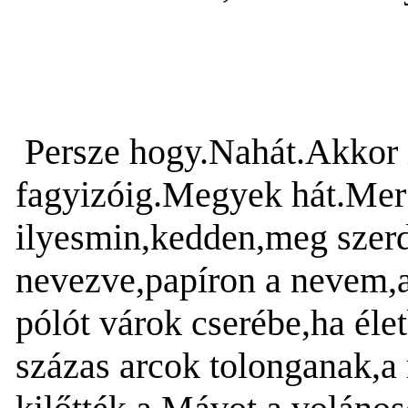
Persze hogy.Nahát.Akkor i
fagyizóig.Megyek hát.Mer’
ilyesmin,kedden,meg szerd
nevezve,papíron a nevem,a
pólót várok cserébe,ha él
százas arcok tolonganak,a r