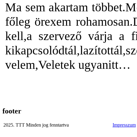
Ma sem akartam többet.Me
főleg örexem rohamosan.
kell,a szervező várja a f
kikapcsolódtál,lazítot
velem,Veletek ugyanitt…
footer
2025. TTT Minden jog fenntartva
Impresszum