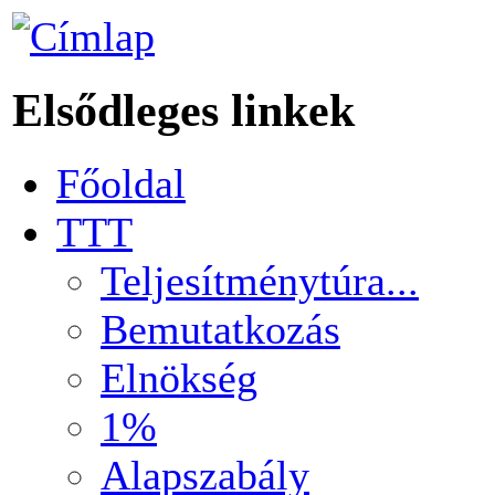
Elsődleges linkek
Főoldal
TTT
Teljesítménytúra...
Bemutatkozás
Elnökség
1%
Alapszabály