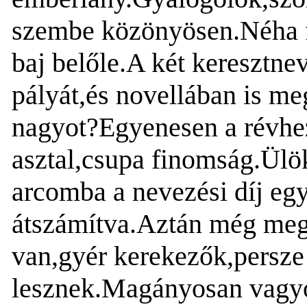
szembe közönyösen.Néha f
baj belőle.A két keresztne
pályát,és novellában is m
nagyot?Egyenesen a révhez,
asztal,csupa finomság.Ül
arcomba a nevezési díj eg
átszámítva.Aztán még meg
van,gyér kerekezők,persze
lesznek.Magányosan vagyok