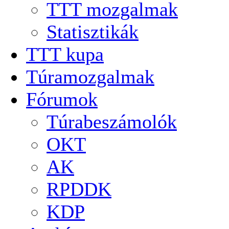
TTT mozgalmak
Statisztikák
TTT kupa
Túramozgalmak
Fórumok
Túrabeszámolók
OKT
AK
RPDDK
KDP