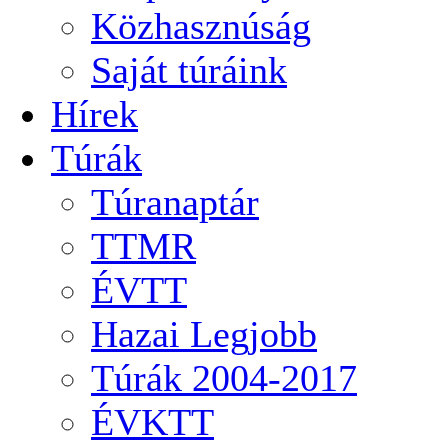
Közhasznúság
Saját túráink
Hírek
Túrák
Túranaptár
TTMR
ÉVTT
Hazai Legjobb
Túrák 2004-2017
ÉVKTT