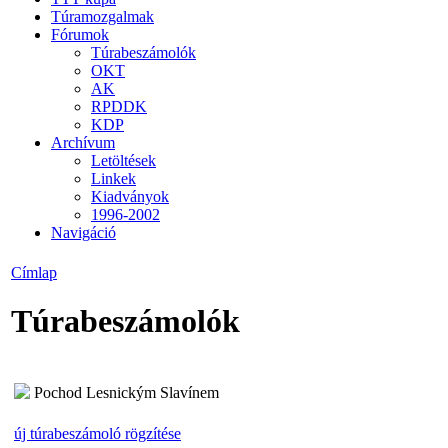
Túramozgalmak
Fórumok
Túrabeszámolók
OKT
AK
RPDDK
KDP
Archívum
Letöltések
Linkek
Kiadványok
1996-2002
Navigáció
Címlap
Túrabeszámolók
Pochod Lesnickým Slavínem
új túrabeszámoló rögzítése