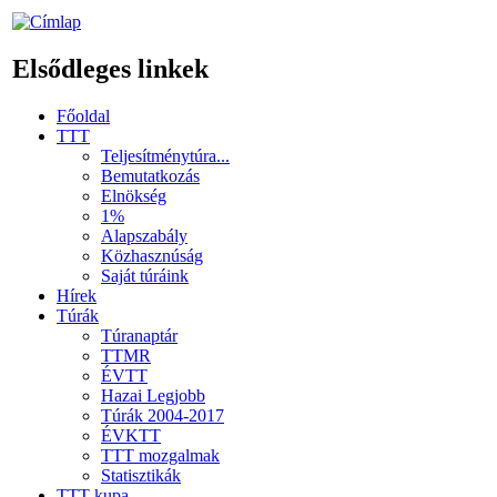
Elsődleges linkek
Főoldal
TTT
Teljesítménytúra...
Bemutatkozás
Elnökség
1%
Alapszabály
Közhasznúság
Saját túráink
Hírek
Túrák
Túranaptár
TTMR
ÉVTT
Hazai Legjobb
Túrák 2004-2017
ÉVKTT
TTT mozgalmak
Statisztikák
TTT kupa