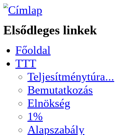
Elsődleges linkek
Főoldal
TTT
Teljesítménytúra...
Bemutatkozás
Elnökség
1%
Alapszabály