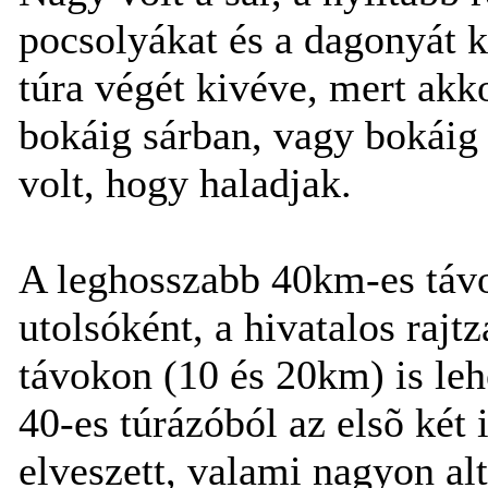
pocsolyákat és a dagonyát ke
túra végét kivéve, mert ak
bokáig sárban, vagy bokáig
volt, hogy haladjak.
A leghosszabb 40km-es távo
utolsóként, a hivatalos rajt
távokon (10 és 20km) is leh
40-es túrázóból az elsõ két 
elveszett, valami nagyon alt