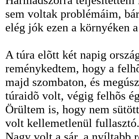
sem voltak problémáim, bár
elég jók ezen a környéken a
A túra elõtt két napig ország
reménykedtem, hogy a felhõ
majd szombaton, és megúsz
túraidõ volt, végig felhõs é
Örültem is, hogy nem sütött
volt kellemetlenül fullasztó.
Nagy volt a sár, a nyíltabb 