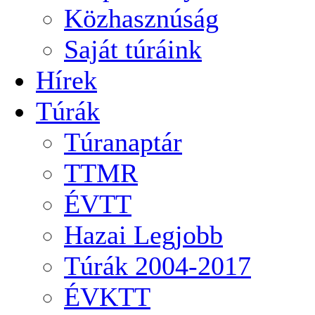
Közhasznúság
Saját túráink
Hírek
Túrák
Túranaptár
TTMR
ÉVTT
Hazai Legjobb
Túrák 2004-2017
ÉVKTT