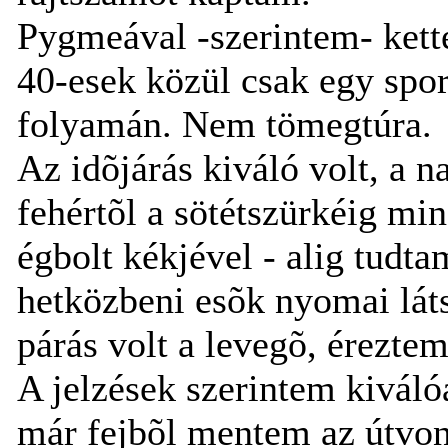
Pygmeával -szerintem- kette
40-esek közül csak egy spor
folyamán. Nem tömegtúra.
Az idõjárás kiváló volt, a n
fehértõl a sötétszürkéig mi
égbolt kékjével - alig tudta
hetközbeni esõk nyomai láts
párás volt a levegõ, éreztem
A jelzések szerintem kiváló
már fejbõl mentem az útvon