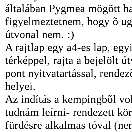
általában Pygmea mögött hal
figyelmeztetnem, hogy õ ug
útvonal nem. :)
A rajtlap egy a4-es lap, egy
térképpel, rajta a bejelölt 
pont nyitvatartással, rende
helyei.
Az indítás a kempingbõl vo
tudnám leírni- rendezett kör
fürdésre alkalmas tóval (ne