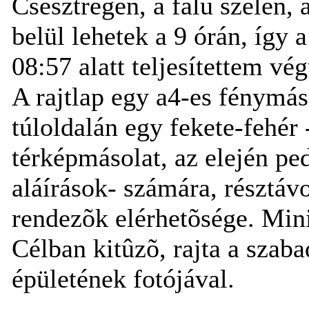
Csesztregen, a falu szélén, 
belül lehetek a 9 órán, így 
08:57 alatt teljesítettem vég
A rajtlap egy a4-es fénymáso
túloldalán egy fekete-fehér 
térképmásolat, az elején ped
aláírások- számára, résztáv
rendezõk elérhetõsége. Mini
Célban kitûzõ, rajta a szaba
épületének fotójával.