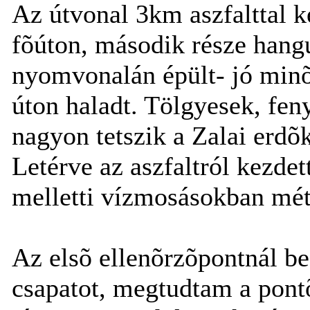
Az útvonal 3km aszfalttal k
fõúton, második része hangu
nyomvonalán épült- jó minõs
úton haladt. Tölgyesek, fe
nagyon tetszik a Zalai erdõ
Letérve az aszfaltról kezdet
melletti vízmosásokban méte
Az elsõ ellenõrzõpontnál b
csapatot, megtudtam a pont