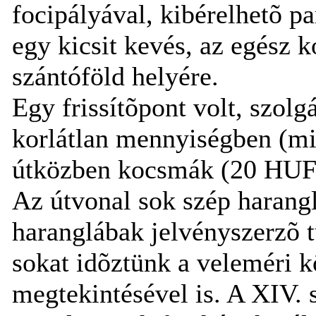
focipályával, kibérelhetõ p
egy kicsit kevés, az egész 
szántóföld helyére.
Egy frissítõpont volt, szolg
korlátlan mennyiségben (miv
útközben kocsmák (20 HUF/1
Az útvonal sok szép harangl
haranglábak jelvényszerzõ 
sokat idõztünk a veleméri
megtekintésével is. A XIV. 