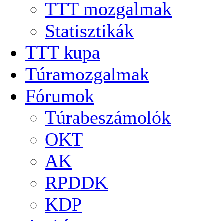
TTT mozgalmak
Statisztikák
TTT kupa
Túramozgalmak
Fórumok
Túrabeszámolók
OKT
AK
RPDDK
KDP