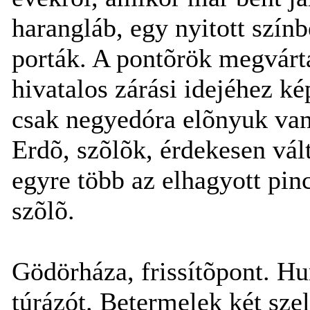
harangláb, egy nyitott színb
porták. A pontõrök megvárt
hivatalos zárási idejéhez k
csak negyedóra elõnyuk van
Erdõ, szõlõk, érdekesen vált
egyre több az elhagyott pin
szõlõ.
Gödörháza, frissítõpont. Hu
túrázót. Betermelek két sze