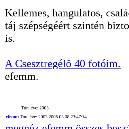
Kellemes, hangulatos, család
táj szépségéért szintén biz
is.
A Csesztregélõ 40 fotóim.
efemm.
Túra éve: 2003
efemm
Túra éve: 2003
2005.03.08 23:47:14
megnéz
efemm összes besz