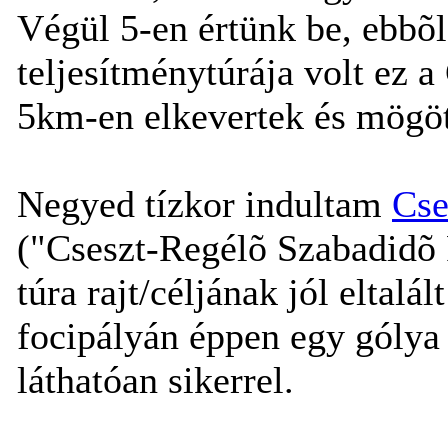
Végül 5-en értünk be, ebbõl
teljesítménytúrája volt ez a
5km-en elkevertek és mögöt
Negyed tízkor indultam
Cse
("Cseszt-Regélõ Szabadidõ 
túra rajt/céljának jól eltal
focipályán éppen egy gólya 
láthatóan sikerrel.