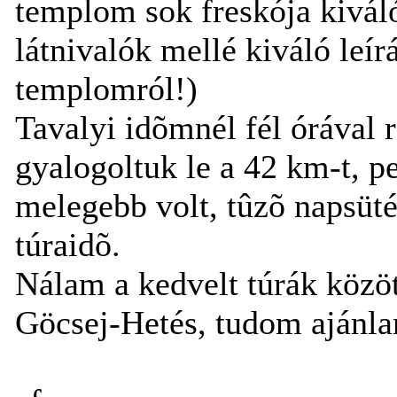
templom sok freskója kivál
látnivalók mellé kiváló leír
templomról!)
Tavalyi idõmnél fél órával 
gyalogoltuk le a 42 km-t, p
melegebb volt, tûzõ napsütés
túraidõ.
Nálam a kedvelt túrák közöt
Göcsej-Hetés, tudom ajánlan