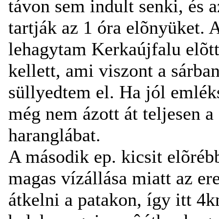
távon sem indult senki, és 
tartják az 1 óra elõnyüket.
lehagytam Kerkaújfalu elõtt
kellett, ami viszont a sárba
süllyedtem el. Ha jól emlé
még nem ázott át teljesen 
haranglábat.
A második ep. kicsit elõrébb
magas vízállása miatt az er
átkelni a patakon, így itt 4