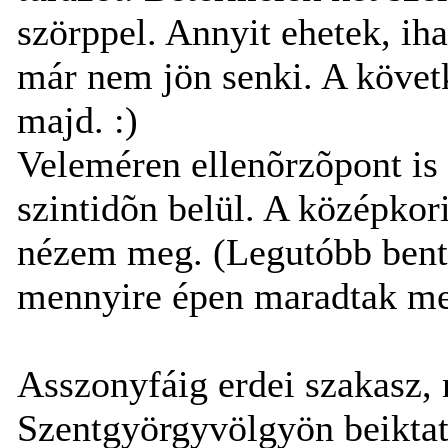
szörppel. Annyit ehetek, ih
már nem jön senki. A követ
majd. :)
Veleméren ellenõrzõpont is 
szintidõn belül. A középkor
nézem meg. (Legutóbb bent 
mennyire épen maradtak me
Asszonyfáig erdei szakasz, 
Szentgyörgyvölgyön beiktat