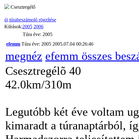
Csesztregélő
új túrabeszámoló rögzítése
Kiírások:
2005
2006
Túra éve: 2005
efemm
Túra éve: 2005
2005.07.04 00:26:46
megnéz
efemm összes besz
Csesztregélõ 40
42.0km/310m
Legutóbb két éve voltam ugy
kimaradt a túranaptárból, íg
Harmadszorra teljesítettem 