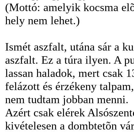
(Mottó: amelyik kocsma elõtt
hely nem lehet.)
Ismét aszfalt, utána sár a k
aszfalt. Ez a túra ilyen. A
lassan haladok, mert csak 1
felázott és érzékeny talpam,
nem tudtam jobban menni.
Azért csak elérek Alsószent
kivételesen a dombtetõn vá