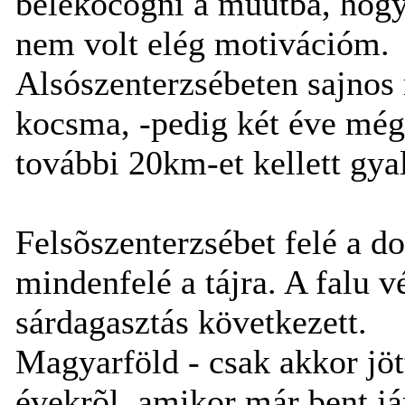
belekocogni a mûútba, hogy
nem volt elég motivációm.
Alsószenterzsébeten sajnos
kocsma, -pedig két éve még
további 20km-et kellett gy
Felsõszenterzsébet felé a d
mindenfelé a tájra. A falu v
sárdagasztás következett.
Magyarföld - csak akkor jöt
évekrõl, amikor már bent j