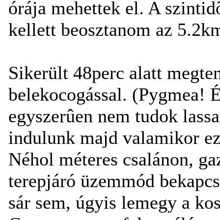
órája mehettek el. A szintid
kellett beosztanom az 5.2km
Sikerült 48perc alatt megte
belekocogással. (Pygmea! É
egyszerûen nem tudok lassa
indulunk majd valamikor eze
Néhol méteres csalánon, gaz
terepjáró üzemmód bekapcso
sár sem, úgyis lemegy a ko