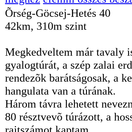
Õrség-Göcsej-Hetés 40
42km, 310m szint
Megkedveltem már tavaly is
gyalogtúrát, a szép zalai erd
rendezõk barátságosak, a ke
hangulata van a túrának.
Három távra lehetett nevezn
80 résztvevõ túrázott, a hos
rajtszámot kaptam.