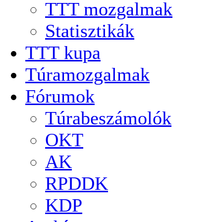
TTT mozgalmak
Statisztikák
TTT kupa
Túramozgalmak
Fórumok
Túrabeszámolók
OKT
AK
RPDDK
KDP