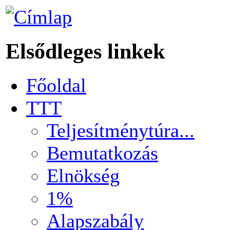
Elsődleges linkek
Főoldal
TTT
Teljesítménytúra...
Bemutatkozás
Elnökség
1%
Alapszabály