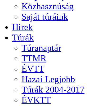
Közhasznúság
Saját túráink
Hírek
Túrák
Túranaptár
TTMR
ÉVTT
Hazai Legjobb
Túrák 2004-2017
ÉVKTT