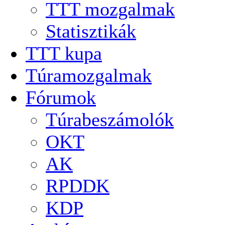
TTT mozgalmak
Statisztikák
TTT kupa
Túramozgalmak
Fórumok
Túrabeszámolók
OKT
AK
RPDDK
KDP