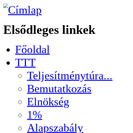
Elsődleges linkek
Főoldal
TTT
Teljesítménytúra...
Bemutatkozás
Elnökség
1%
Alapszabály