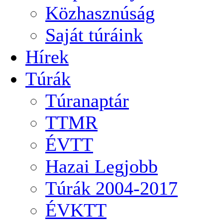
Közhasznúság
Saját túráink
Hírek
Túrák
Túranaptár
TTMR
ÉVTT
Hazai Legjobb
Túrák 2004-2017
ÉVKTT