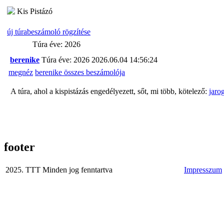
Kis Pistázó
új túrabeszámoló rögzítése
Túra éve: 2026
berenike
Túra éve: 2026
2026.06.04 14:56:24
megnéz
berenike összes beszámolója
A túra, ahol a kispistázás engedélyezett, sőt, mi több, kötelező:
jaro
footer
2025. TTT Minden jog fenntartva
Impresszum