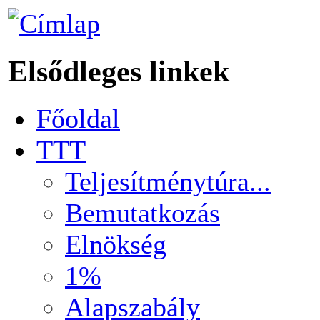
Elsődleges linkek
Főoldal
TTT
Teljesítménytúra...
Bemutatkozás
Elnökség
1%
Alapszabály