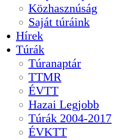
Közhasznúság
Saját túráink
Hírek
Túrák
Túranaptár
TTMR
ÉVTT
Hazai Legjobb
Túrák 2004-2017
ÉVKTT