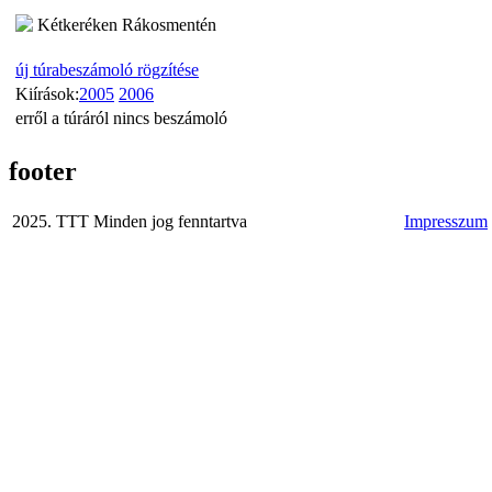
Kétkeréken Rákosmentén
új túrabeszámoló rögzítése
Kiírások:
2005
2006
erről a túráról nincs beszámoló
footer
2025. TTT Minden jog fenntartva
Impresszum