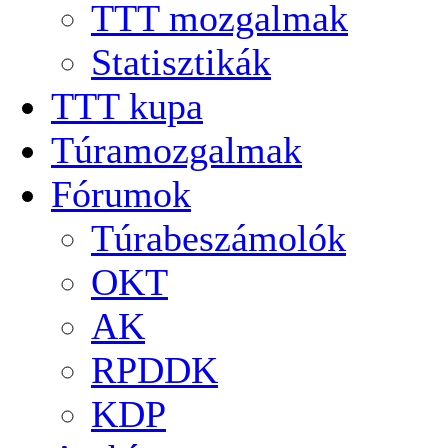
TTT mozgalmak
Statisztikák
TTT kupa
Túramozgalmak
Fórumok
Túrabeszámolók
OKT
AK
RPDDK
KDP