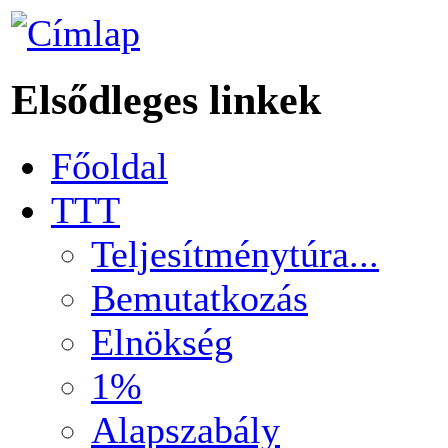
Elsődleges linkek
Főoldal
TTT
Teljesítménytúra...
Bemutatkozás
Elnökség
1%
Alapszabály