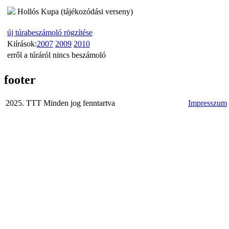
Hollós Kupa (tájékozódási verseny)
új túrabeszámoló rögzítése
Kiírások:
2007
2009
2010
erről a túráról nincs beszámoló
footer
2025. TTT Minden jog fenntartva
Impresszum