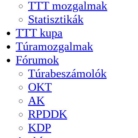
TTT mozgalmak
Statisztikák
TTT kupa
Túramozgalmak
Fórumok
Túrabeszámolók
OKT
AK
RPDDK
KDP