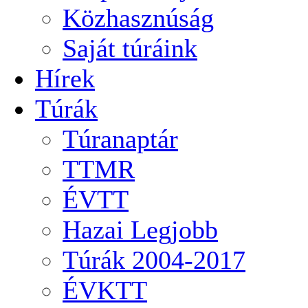
Közhasznúság
Saját túráink
Hírek
Túrák
Túranaptár
TTMR
ÉVTT
Hazai Legjobb
Túrák 2004-2017
ÉVKTT