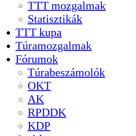
TTT mozgalmak
Statisztikák
TTT kupa
Túramozgalmak
Fórumok
Túrabeszámolók
OKT
AK
RPDDK
KDP