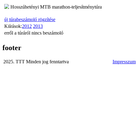
Hosszúhetényi MTB marathon-teljesítménytúra
új túrabeszámoló rögzítése
Kiírások:
2012
2013
erről a túráról nincs beszámoló
footer
2025. TTT Minden jog fenntartva
Impresszum