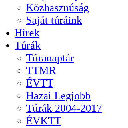
Közhasznúság
Saját túráink
Hírek
Túrák
Túranaptár
TTMR
ÉVTT
Hazai Legjobb
Túrák 2004-2017
ÉVKTT