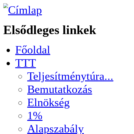
Elsődleges linkek
Főoldal
TTT
Teljesítménytúra...
Bemutatkozás
Elnökség
1%
Alapszabály