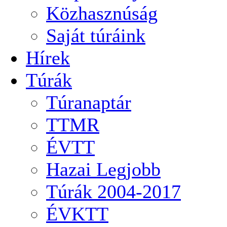
Közhasznúság
Saját túráink
Hírek
Túrák
Túranaptár
TTMR
ÉVTT
Hazai Legjobb
Túrák 2004-2017
ÉVKTT