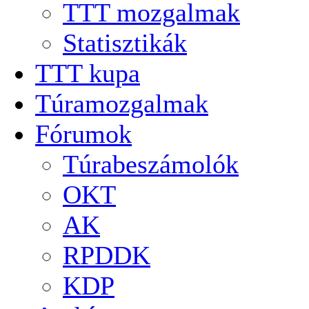
TTT mozgalmak
Statisztikák
TTT kupa
Túramozgalmak
Fórumok
Túrabeszámolók
OKT
AK
RPDDK
KDP