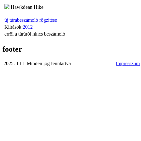
Hawkdean Hike
új túrabeszámoló rögzítése
Kiírások:
2012
erről a túráról nincs beszámoló
footer
2025. TTT Minden jog fenntartva
Impresszum