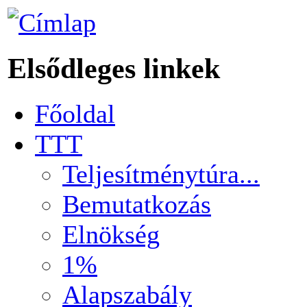
Elsődleges linkek
Főoldal
TTT
Teljesítménytúra...
Bemutatkozás
Elnökség
1%
Alapszabály