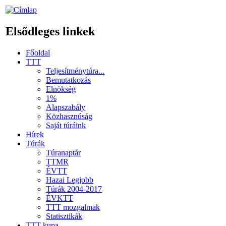
Elsődleges linkek
Főoldal
TTT
Teljesítménytúra...
Bemutatkozás
Elnökség
1%
Alapszabály
Közhasznúság
Saját túráink
Hírek
Túrák
Túranaptár
TTMR
ÉVTT
Hazai Legjobb
Túrák 2004-2017
ÉVKTT
TTT mozgalmak
Statisztikák
TTT kupa