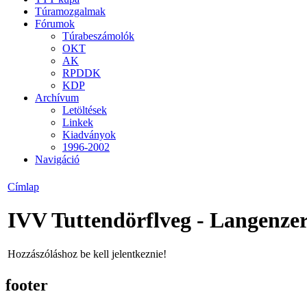
Túramozgalmak
Fórumok
Túrabeszámolók
OKT
AK
RPDDK
KDP
Archívum
Letöltések
Linkek
Kiadványok
1996-2002
Navigáció
Címlap
IVV Tuttendörflveg - Langenzers
Hozzászóláshoz be kell jelentkeznie!
footer