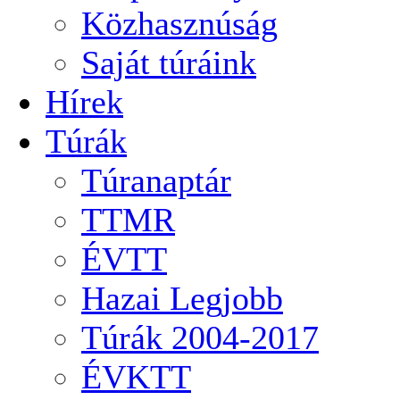
Közhasznúság
Saját túráink
Hírek
Túrák
Túranaptár
TTMR
ÉVTT
Hazai Legjobb
Túrák 2004-2017
ÉVKTT