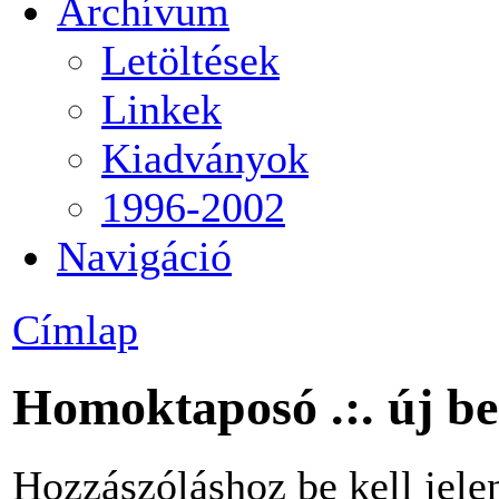
Archívum
Letöltések
Linkek
Kiadványok
1996-2002
Navigáció
Címlap
Homoktaposó .:. új b
Hozzászóláshoz be kell jele