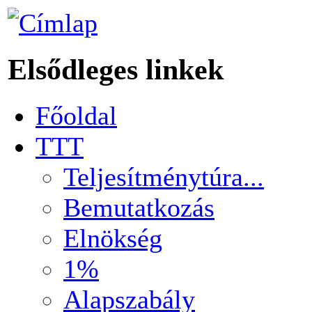
Elsődleges linkek
Főoldal
TTT
Teljesítménytúra...
Bemutatkozás
Elnökség
1%
Alapszabály