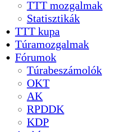
TTT mozgalmak
Statisztikák
TTT kupa
Túramozgalmak
Fórumok
Túrabeszámolók
OKT
AK
RPDDK
KDP