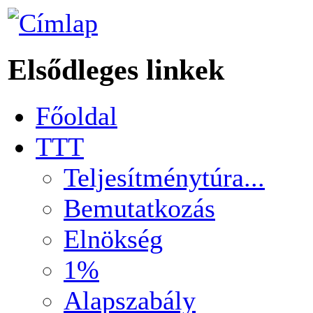
Elsődleges linkek
Főoldal
TTT
Teljesítménytúra...
Bemutatkozás
Elnökség
1%
Alapszabály