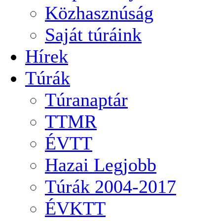
Közhasznúság
Saját túráink
Hírek
Túrák
Túranaptár
TTMR
ÉVTT
Hazai Legjobb
Túrák 2004-2017
ÉVKTT