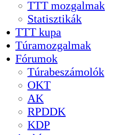
TTT mozgalmak
Statisztikák
TTT kupa
Túramozgalmak
Fórumok
Túrabeszámolók
OKT
AK
RPDDK
KDP