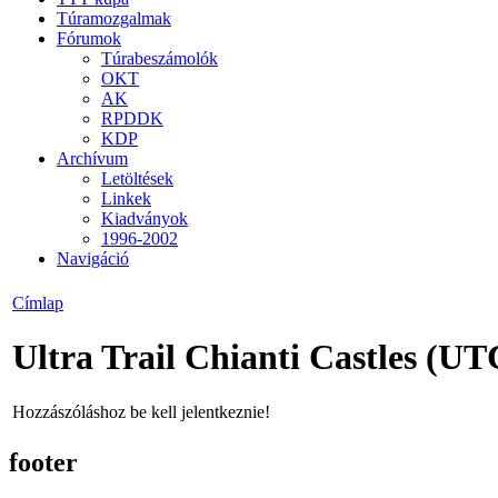
Túramozgalmak
Fórumok
Túrabeszámolók
OKT
AK
RPDDK
KDP
Archívum
Letöltések
Linkek
Kiadványok
1996-2002
Navigáció
Címlap
Ultra Trail Chianti Castles (UT
Hozzászóláshoz be kell jelentkeznie!
footer