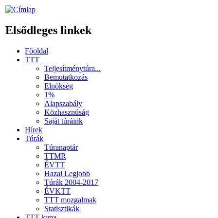
Elsődleges linkek
Főoldal
TTT
Teljesítménytúra...
Bemutatkozás
Elnökség
1%
Alapszabály
Közhasznúság
Saját túráink
Hírek
Túrák
Túranaptár
TTMR
ÉVTT
Hazai Legjobb
Túrák 2004-2017
ÉVKTT
TTT mozgalmak
Statisztikák
TTT kupa