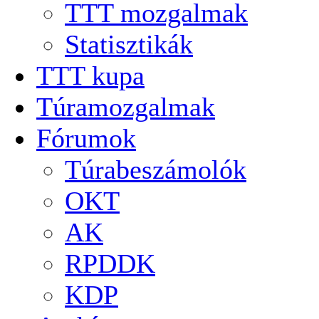
TTT mozgalmak
Statisztikák
TTT kupa
Túramozgalmak
Fórumok
Túrabeszámolók
OKT
AK
RPDDK
KDP