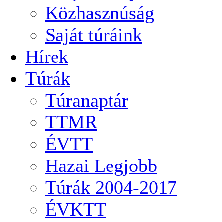
Közhasznúság
Saját túráink
Hírek
Túrák
Túranaptár
TTMR
ÉVTT
Hazai Legjobb
Túrák 2004-2017
ÉVKTT