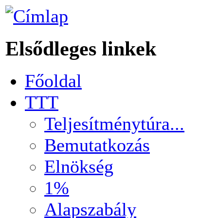
Elsődleges linkek
Főoldal
TTT
Teljesítménytúra...
Bemutatkozás
Elnökség
1%
Alapszabály