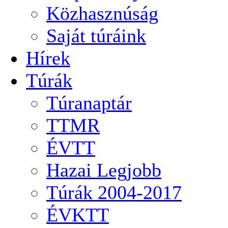
Közhasznúság
Saját túráink
Hírek
Túrák
Túranaptár
TTMR
ÉVTT
Hazai Legjobb
Túrák 2004-2017
ÉVKTT