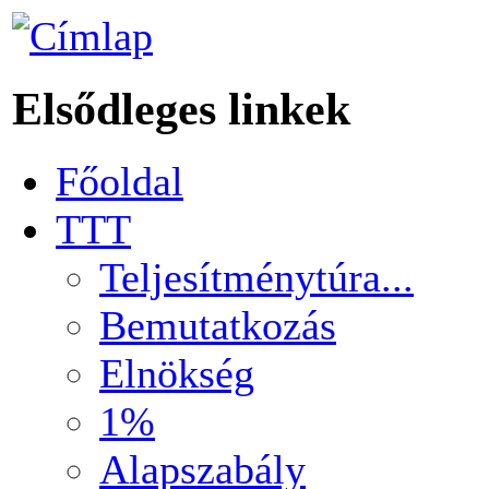
Elsődleges linkek
Főoldal
TTT
Teljesítménytúra...
Bemutatkozás
Elnökség
1%
Alapszabály