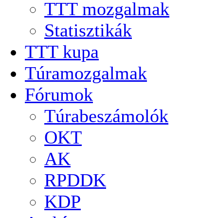
TTT mozgalmak
Statisztikák
TTT kupa
Túramozgalmak
Fórumok
Túrabeszámolók
OKT
AK
RPDDK
KDP