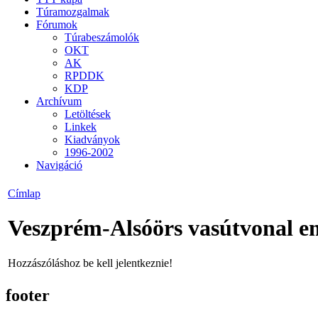
Túramozgalmak
Fórumok
Túrabeszámolók
OKT
AK
RPDDK
KDP
Archívum
Letöltések
Linkek
Kiadványok
1996-2002
Navigáció
Címlap
Veszprém-Alsóörs vasútvonal em
Hozzászóláshoz be kell jelentkeznie!
footer