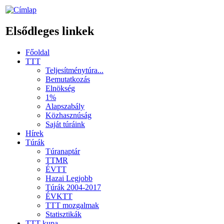
Elsődleges linkek
Főoldal
TTT
Teljesítménytúra...
Bemutatkozás
Elnökség
1%
Alapszabály
Közhasznúság
Saját túráink
Hírek
Túrák
Túranaptár
TTMR
ÉVTT
Hazai Legjobb
Túrák 2004-2017
ÉVKTT
TTT mozgalmak
Statisztikák
TTT kupa