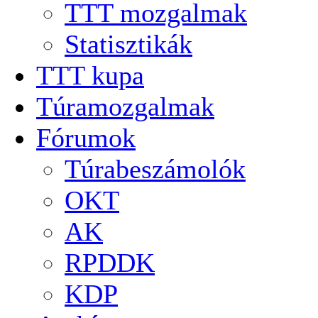
TTT mozgalmak
Statisztikák
TTT kupa
Túramozgalmak
Fórumok
Túrabeszámolók
OKT
AK
RPDDK
KDP