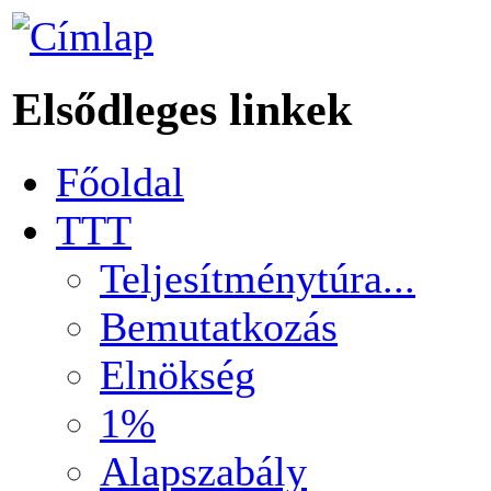
Elsődleges linkek
Főoldal
TTT
Teljesítménytúra...
Bemutatkozás
Elnökség
1%
Alapszabály