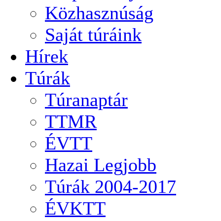
Közhasznúság
Saját túráink
Hírek
Túrák
Túranaptár
TTMR
ÉVTT
Hazai Legjobb
Túrák 2004-2017
ÉVKTT