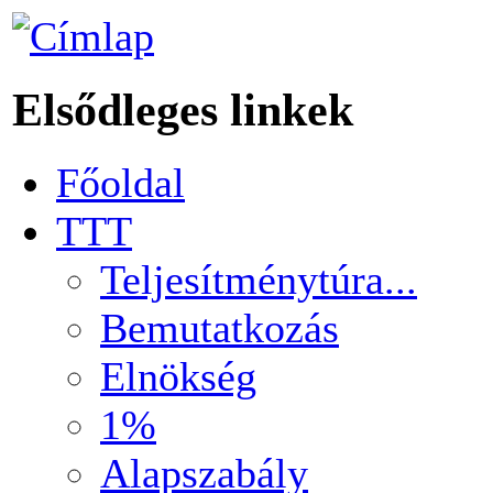
Elsődleges linkek
Főoldal
TTT
Teljesítménytúra...
Bemutatkozás
Elnökség
1%
Alapszabály