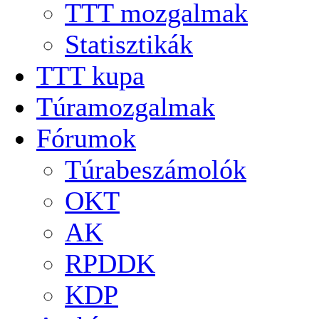
TTT mozgalmak
Statisztikák
TTT kupa
Túramozgalmak
Fórumok
Túrabeszámolók
OKT
AK
RPDDK
KDP