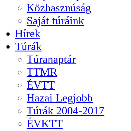
Közhasznúság
Saját túráink
Hírek
Túrák
Túranaptár
TTMR
ÉVTT
Hazai Legjobb
Túrák 2004-2017
ÉVKTT