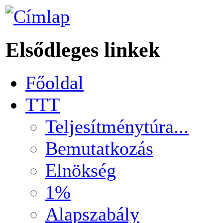
Elsődleges linkek
Főoldal
TTT
Teljesítménytúra...
Bemutatkozás
Elnökség
1%
Alapszabály