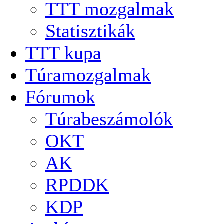
TTT mozgalmak
Statisztikák
TTT kupa
Túramozgalmak
Fórumok
Túrabeszámolók
OKT
AK
RPDDK
KDP