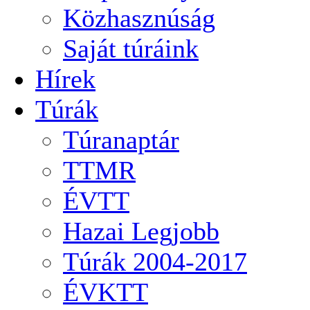
Közhasznúság
Saját túráink
Hírek
Túrák
Túranaptár
TTMR
ÉVTT
Hazai Legjobb
Túrák 2004-2017
ÉVKTT