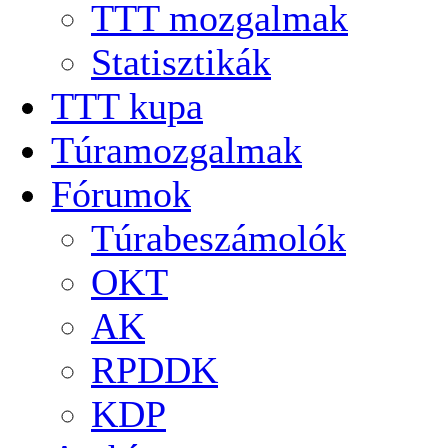
TTT mozgalmak
Statisztikák
TTT kupa
Túramozgalmak
Fórumok
Túrabeszámolók
OKT
AK
RPDDK
KDP