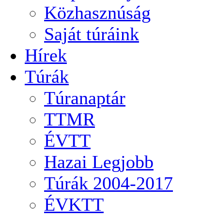
Közhasznúság
Saját túráink
Hírek
Túrák
Túranaptár
TTMR
ÉVTT
Hazai Legjobb
Túrák 2004-2017
ÉVKTT