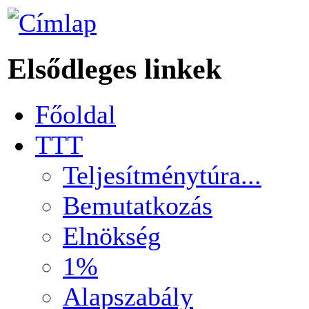
Elsődleges linkek
Főoldal
TTT
Teljesítménytúra...
Bemutatkozás
Elnökség
1%
Alapszabály