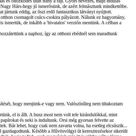
ás és öltözködés után irány a rajt. Gyors nevezés, majd indulás
s a Nagy Hárs-hegy jó ismerõsünk, de azért felmásztunk mindkettõbe.
 jártunk eddig, az õszi erdõ fantasztikus látványt nyújtott.
ó otthon csomagolt csúcs-csokira pályázott. Nálunk ez hagyomány,
s ismertük, de inkább a 'hivatalos' verzión mentünk. A célban a
ozzátettünk a naphoz, így az otthoni ebédnél sem maradtunk
esítését, hogy menjünk-e vagy nem. Valószínûleg nem tiltakoztam
tünk, el is állt. A busz most nem volt tele kirándulókkal, mint
a papírokat és neki is indultunk. Orsi még gyorsan felvette az
tek. Bár lehet, hogy csak nem zavarta volna, ha esetleg elcsúszik...
ással gazdagodtunk. Késõbb a Hûvösvölgyi út keresztezésekor sikerült