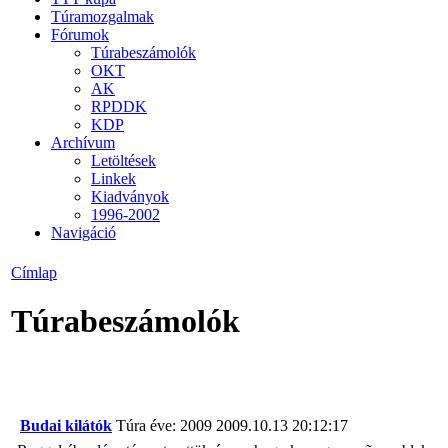
Túramozgalmak
Fórumok
Túrabeszámolók
OKT
AK
RPDDK
KDP
Archívum
Letöltések
Linkek
Kiadványok
1996-2002
Navigáció
Címlap
Túrabeszámolók
Budai kilátók
Túra éve: 2009
2009.10.13 20:12:17