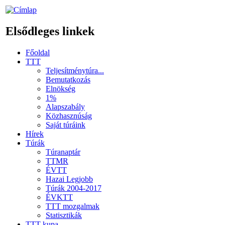
Elsődleges linkek
Főoldal
TTT
Teljesítménytúra...
Bemutatkozás
Elnökség
1%
Alapszabály
Közhasznúság
Saját túráink
Hírek
Túrák
Túranaptár
TTMR
ÉVTT
Hazai Legjobb
Túrák 2004-2017
ÉVKTT
TTT mozgalmak
Statisztikák
TTT kupa