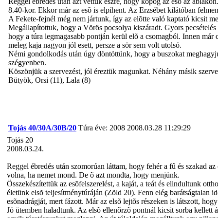
Reggel ébredés után azt vettük észre, hogy kopog az esõ az ablakon. 
8.40-kor. Ekkor már az esõ is elpihent. Az Erzsébet kilátóban felme
A Fekete-fejnél még nem jártunk, így az elõtte való kaptató kicsit me
Megállapítottuk, hogy a Vörös pocsolya kiszáradt. Gyors pecsételés
hogy a túra legmagasabb pontján kerül elõ a csomagból. Innen már cs
meleg kaja nagyon jól esett, persze a sör sem volt utolsó.
Némi gondolkodás után úgy döntöttünk, hogy a buszokat meghagyjuk
szégyenben.
Köszönjük a szervezést, jól éreztük magunkat. Néhány másik szervez
Bütyök, Orsi (11), Lala (8)
Tojás 40/30A/30B/20
Túra éve: 2008
2008.03.28 11:29:29
Tojás 20
2008.03.24.
Reggel ébredés után szomorúan láttam, hogy fehér a fû és szakad az 
volna, ha nemet mond. De õ azt mondta, hogy menjünk.
Összekészítettük az esõfelszerelést, a kaját, a teát és elindultunk ot
életünk elsõ teljesítménytúráján (Zöld 20). Fenn elég barátságtalan idõ
esõnadrágját, mert fázott. Már az elsõ lejtõs részeken is látszott, ho
Jó ütemben haladtunk. Az elsõ ellenõrzõ pontnál kicsit sorba kellett 