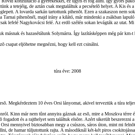
Rövid konzultáció a gyerekekkel, ez úgyis el fog állni. Így gyors pakol
ntünk a tetejéig, de aztán csak megtaláltuk a pecsételõ helyet. A Kis é
glepett. A lovarda sarkán tartottunk pihenõt. Ezen a szakaszon nem sokat
 a Tarnai pihenõnél, majd irány a kilátó, már mindenki a zsákban lapul
ak lefelé Nagykovácsi felé. Az erdõ szélén sokan levágták az utat. Mi i
 másnak és hazasétálunk Solymárra. Így lazításképpen még pár km-t h
õ csapat eljöhetne megnézni, hogy kell ezt csinálni.
túra éve: 2008
esõ. Megkérdeztem 10 éves Orsi lányomat, akivel terveztük a túra telj
thonról. Kinn már nem tûnt annyira gáznak az esõ, mire a Moszkva térre ér
 fogadott és a rajthelyet sem találtuk elsõre. Azért sikerült beszerezni 
gy Orsi mennyivel biztosabban megy a csúszos, sáros úton, mint mi felnõt
állni, de hamar túljutottunk rajta. A másodiknál két-két piros csokitoj