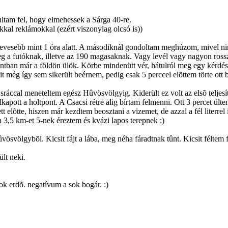
ultam fel, hogy elmehessek a Sárga 40-re.
kkal reklámokkal (ezért viszonylag olcsó is))
kevesebb mint 1 óra alatt. A másodiknál gondoltam meghúzom, mivel nincs
leg a futóknak, illetve az 190 magasaknak. Vagy levél vagy nagyon ross
ntban már a földön ülök. Körbe mindenütt vér, hátulról meg egy kérdés:
még így sem sikerült beérnem, pedig csak 5 perccel elõttem törte ott be 
ráccal meneteltem egész Hûvösvölgyig. Kiderült ez volt az elsõ teljesí
pott a holtpont. A Csacsi rétre alig bírtam felmenni. Ott 3 percet ültem 
 elõtte, hiszen már kezdtem beosztani a vizemet, de azzal a fél literrel i
a 3,5 km-et 5-nek éreztem és kvázi lapos terepnek :)
vösvölgybõl. Kicsit fájt a lába, meg néha fáradtnak tûnt. Kicsit féltem 
lt neki.
ok erdõ. negatívum a sok bogár. :)