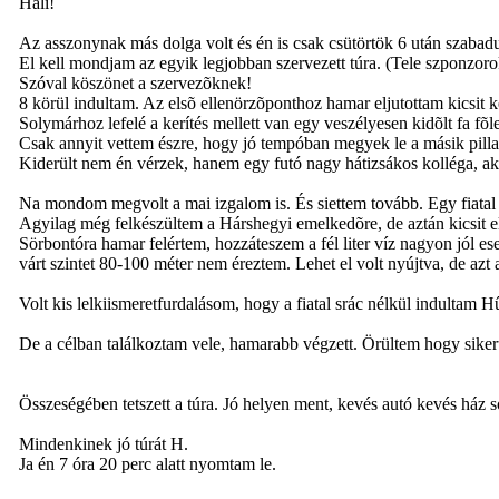
Hali!
Az asszonynak más dolga volt és én is csak csütörtök 6 után szabad
El kell mondjam az egyik legjobban szervezett túra. (Tele szponzoro
Szóval köszönet a szervezõknek!
8 körül indultam. Az elsõ ellenörzõponthoz hamar eljutottam kicsit 
Solymárhoz lefelé a kerítés mellett van egy veszélyesen kidõlt fa fõ
Csak annyit vettem észre, hogy jó tempóban megyek le a másik pilla
Kiderült nem én vérzek, hanem egy futó nagy hátizsákos kolléga, akit 
Na mondom megvolt a mai izgalom is. És siettem tovább. Egy fiatal s
Agyilag még felkészültem a Hárshegyi emelkedõre, de aztán kicsit elka
Sörbontóra hamar felértem, hozzáteszem a fél liter víz nagyon jól esett
várt szintet 80-100 méter nem éreztem. Lehet el volt nyújtva, de azt 
Volt kis lelkiismeretfurdalásom, hogy a fiatal srác nélkül indultam Hû
De a célban találkoztam vele, hamarabb végzett. Örültem hogy sikerü
Összeségében tetszett a túra. Jó helyen ment, kevés autó kevés ház s
Mindenkinek jó túrát H.
Ja én 7 óra 20 perc alatt nyomtam le.