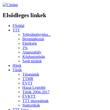
Elsődleges linkek
Főoldal
TTT
Teljesítménytúra...
Bemutatkozás
Elnökség
1%
Alapszabály
Közhasznúság
Saját túráink
Hírek
Túrák
Túranaptár
TTMR
ÉVTT
Hazai Legjobb
Túrák 2004-2017
ÉVKTT
TTT mozgalmak
Statisztikák
TTT kupa