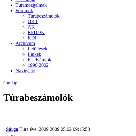
Túramozgalmak
Fórumok
Túrabeszámolók
OKT
AK
RPDDK
KDP
Archívum
Letöltések
Linkek
Kiadványok
1996-2002
Navigáció
Címlap
Túrabeszámolók
Sárga
Túra éve: 2009
2009.05.02 09:15:58