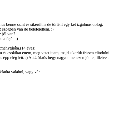
 benne szint és sikerült is de történt egy két izgalmas dolog.
z szögben van de belefejeltem. :)
 jól van?
a fejét. :)
tménytúrája.(14 éves)
és csokikat ettem, meg vizet ittam, majd sikerült frissen elindulni.
s épp elég lett. :) A 24 ökrös hegy nagyon nehezen jött el, illetve a
feladta valahol, vagy vár.