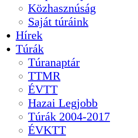
Közhasznúság
Saját túráink
Hírek
Túrák
Túranaptár
TTMR
ÉVTT
Hazai Legjobb
Túrák 2004-2017
ÉVKTT