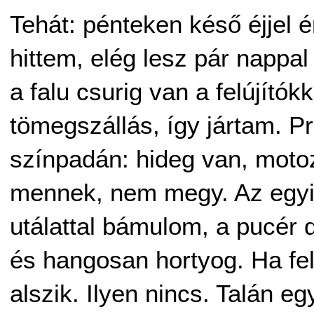
Tehát: pénteken késő éjjel 
hittem, elég lesz pár nappal 
a falu csurig van a felújítók
tömegszállás, így jártam. P
színpadán: hideg van, moto
mennek, nem megy. Az egyik
utálattal bámulom, a pucér 
és hangosan hortyog. Ha fe
alszik. Ilyen nincs. Talán eg