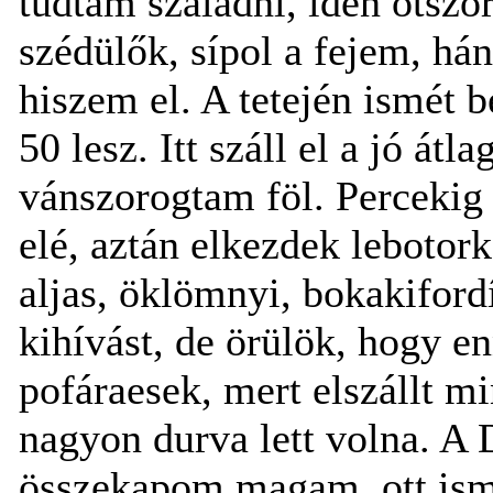
tudtam szaladni, idén ötször
szédülők, sípol a fejem, há
hiszem el. A tetején ismét 
50 lesz. Itt száll el a jó át
vánszorogtam föl. Percekig
elé, aztán elkezdek lebotor
aljas, öklömnyi, bokakiford
kihívást, de örülök, hogy e
pofáraesek, mert elszállt mi
nagyon durva lett volna. A 
összekapom magam, ott ismé