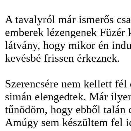
A tavalyról már ismerős csa
emberek lézengenek Füzér k
látvány, hogy mikor én ind
kevésbé frissen érkeznek.
Szerencsére nem kellett fél ó
simán elengedtek. Már ilye
tűnödöm, hogy ebből talán c
Amúgy sem készültem fel id