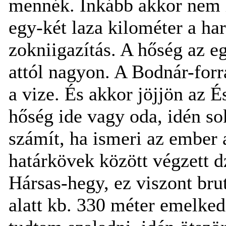
mennék. Inkább akkor nem 
egy-két laza kilométer a har
zokniigazítás. A hőség az e
attól nagyon. A Bodnár-forr
a vize. És akkor jöjjön az
hőség ide vagy oda, idén s
számít, ha ismeri az ember 
határkövek között végzett d
Hársas-hegy, ez viszont bru
alatt kb. 330 méter emelke