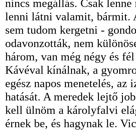
nincs megállás. Csak lenne 
lenni látni valamit, bármit.
sem tudom kergetni - gond
odavonzották, nem különöse
három, van még négy és fél
Kávéval kínálnak, a gyomr
egész napos menetelés, az 
hatását. A meredek lejtő jo
kell ülnöm a károlyfalvi el
érnek be, és hagynak le. Vic