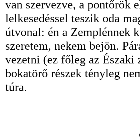
van szervezve, a pontőrök e
lelkesedéssel teszik oda mag
útvonal: én a Zemplénnek k
szeretem, nekem bejön. Pár
vezetni (ez főleg az Északi
bokatörő részek tényleg nem
túra.