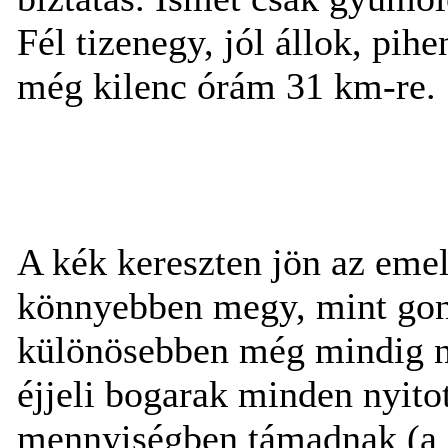
Fél tizenegy, jól állok, pih
még kilenc órám 31 km-re.
A kék kereszten jön az eme
könnyebben megy, mint gond
különösebben még mindig 
éjjeli bogarak minden nyito
mennyiségben támadnak (a Z