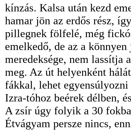
kínzás. Kalsa után kezd eme
hamar jön az erdős rész, íg
pillegnek fölfelé, még fickó
emelkedő, de az a könnyen já
meredeksége, nem lassítja a
meg. Az út helyenként hálátl
fákkal, lehet egyensúlyozni 
Izra-tóhoz beérek délben, 
A zsír úgy folyik a 30 fokban
Étvágyam persze nincs, en