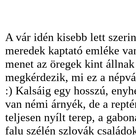
A vár idén kisebb lett szeri
meredek kaptató emléke van
menet az öregek kint állnak 
megkérdezik, mi ez a népvá
:) Kalsáig egy hosszú, enyh
van némi árnyék, de a rept
teljesen nyílt terep, a gabo
falu szélén szlovák családok