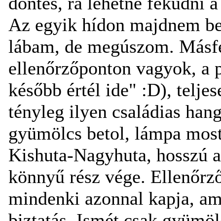
döntés, rá lehetne feküdni a
Az egyik hídon majdnem be
lábam, de megúszom. Másfé
ellenőrzőponton vagyok, a 
később értél ide" :D), telj
tényleg ilyen családias han
gyümölcs betol, lámpa most
Kishuta-Nagyhuta, hosszú asz
könnyű rész vége. Ellenőrzőp
mindenki azonnal kapja, amit
biztatás. Ismét csak gyümöl