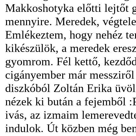
Makkoshotyka előtti lejtőt
mennyire. Meredek, végtelen
Emlékeztem, hogy nehéz ter
kikészülök, a meredek eresz
gyomrom. Fél kettő, kezdő
cigányember már messziről 
diszkóból Zoltán Erika üvöl
nézek ki bután a fejemből :
ivás, az izmaim lemerevedt
indulok. Út közben még ben