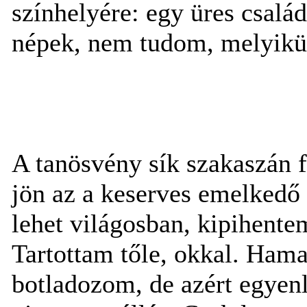
színhelyére: egy üres család
népek, nem tudom, melyikün
A tanösvény sík szakaszán 
jön az a keserves emelkedő
lehet világosban, kipihente
Tartottam tőle, okkal. Ham
botladozom, de azért egyen