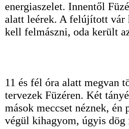
energiaszelet. Innentől Füzé
alatt leérek. A felújított vár
kell felmászni, oda került 
11 és fél óra alatt megvan t
tervezek Füzéren. Két tányé
mások meccset néznek, én p
végül kihagyom, úgyis dög 