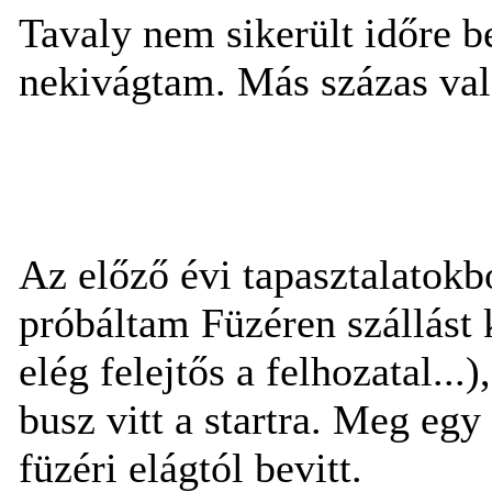
Tavaly nem sikerült időre b
nekivágtam. Más százas va
Az előző évi tapasztalatok
próbáltam Füzéren szállást 
elég felejtős a felhozatal..
busz vitt a startra. Meg egy
füzéri elágtól bevitt.