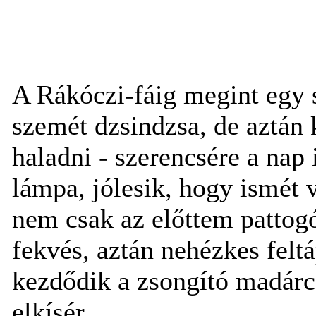
A Rákóczi-fáig megint egy 
szemét dzsindzsa, de aztán k
haladni - szerencsére a nap 
lámpa, jólesik, hogy ismét 
nem csak az előttem pattogó
fekvés, aztán nehézkes felt
kezdődik a zsongító madárcs
elkísér.