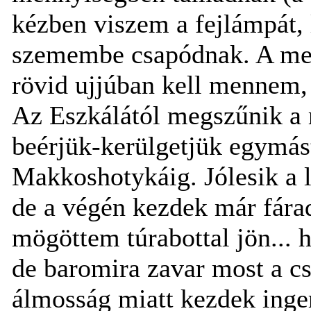
kézben viszem a fejlámpát,
szemembe csapódnak. A mele
rövid ujjúban kell mennem,
Az Eszkálától megszűnik a
beérjük-kerülgetjük egymás
Makkoshotykáig. Jólesik a 
de a végén kezdek már fára
mögöttem túrabottal jön... h
de baromira zavar most a cs
álmosság miatt kezdek inger