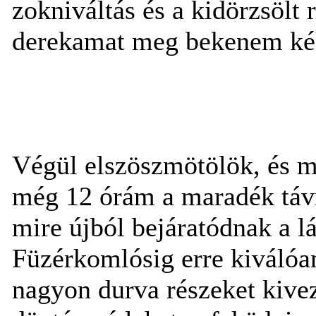
zokniváltás és a kidörzsölt 
derekamat meg bekenem ké
Végül elszöszmötölök, és má
még 12 órám a maradék távr
mire újból bejáratódnak a lá
Füzérkomlósig erre kiválóan
nagyon durva részeket kivez