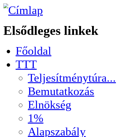
Elsődleges linkek
Főoldal
TTT
Teljesítménytúra...
Bemutatkozás
Elnökség
1%
Alapszabály