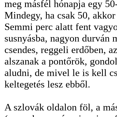
meg másfél hónapja egy 50
Mindegy, ha csak 50, akkor 
Semmi perc alatt fent vagyo
susnyásba, nagyon durván m
csendes, reggeli erdőben, a
alszanak a pontőrök, gond
aludni, de mivel le is kell 
keltegetés lesz ebből.
A szlovák oldalon föl, a má