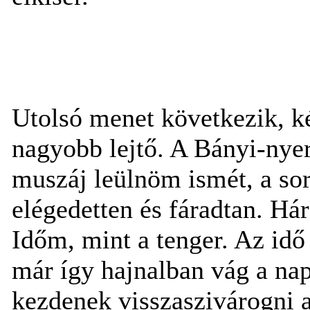
Utolsó menet következik, k
nagyobb lejtő. A Bányi-nyer
muszáj leülnöm ismét, a s
elégedetten és fáradtan. Há
Időm, mint a tenger. Az idő
már így hajnalban vág a nap
kezdenek visszaszivárogni a