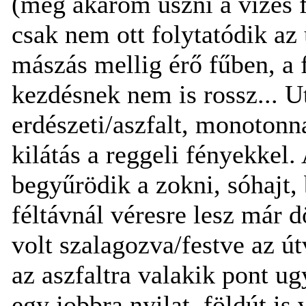
(meg akarom úszni a vizes f
csak nem ott folytatódik az
mászás mellig érő fűben, a 
kezdésnek nem is rossz... U
erdészeti/aszfalt, monoton
kilátás a reggeli fényekkel.
begyűrödik a zokni, sóhajt,
féltávnál véresre lesz már 
volt szalagozva/festve az ú
az aszfaltra valakik pont ug
egy jobbra nyilat, földút is 