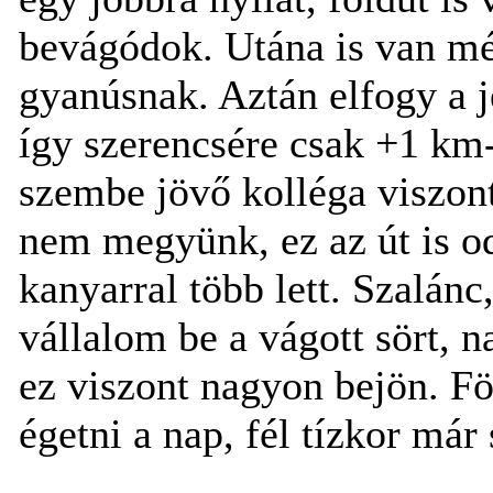
bevágódok. Utána is van mé
gyanúsnak. Aztán elfogy a j
így szerencsére csak +1 km
szembe jövő kolléga viszont
nem megyünk, ez az út is od
kanyarral több lett. Szalán
vállalom be a vágott sört, 
ez viszont nagyon bejön. Fö
égetni a nap, fél tízkor már