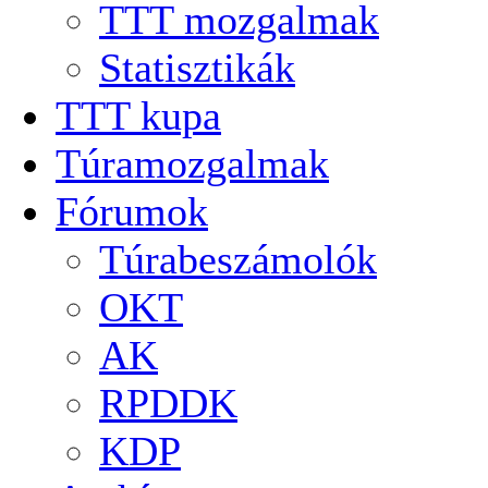
TTT mozgalmak
Statisztikák
TTT kupa
Túramozgalmak
Fórumok
Túrabeszámolók
OKT
AK
RPDDK
KDP