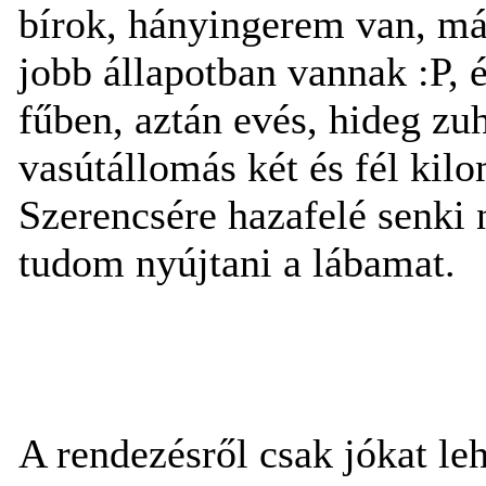
bírok, hányingerem van, más
jobb állapotban vannak :P, 
fűben, aztán evés, hideg zu
vasútállomás két és fél kil
Szerencsére hazafelé senki 
tudom nyújtani a lábamat.
A rendezésről csak jókat l