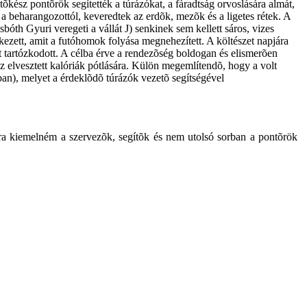
õkész pontõrök segítették a túrázókat, a fáradtság orvoslására almát,
a beharangozottól, keveredtek az erdõk, mezõk és a ligetes rétek. A
Asbóth Gyuri veregeti a vállát
J
) senkinek sem kellett sáros, vizes
kezett, amit a futóhomok folyása megnehezített. A költészet napjára
t tartózkodott. A célba érve a rendezõség boldogan és elismerõen
az elvesztett kalóriák pótlására. Külön megemlítendõ, hogy a volt
ban), melyet a érdeklõdõ túrázók vezetõ segítségével
újra kiemelném a szervezõk, segítõk és nem utolsó sorban a pontõrök