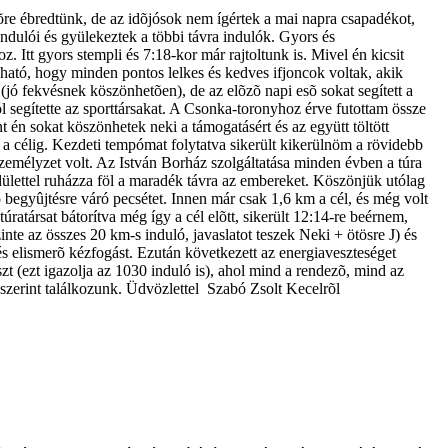
dõre ébredtünk, de az idõjósok nem ígértek a mai napra csapadékot,
indulói és gyülekeztek a többi távra indulók. Gyors és
. Itt gyors stempli és 7:18-kor már rajtoltunk is. Mivel én kicsit
dható, hogy minden pontos lelkes és kedves ifjoncok voltak, akik
 (jó fekvésnek köszönhetõen), de az elõzõ napi esõ sokat segített a
ól segítette az sporttársakat. A Csonka-toronyhoz érve futottam össze
t én sokat köszönhetek neki a támogatásért és az együtt töltött
 a célig. Kezdeti tempómat folytatva sikerült kikerülnöm a rövidebb
 személyzet volt. Az István Borház szolgáltatása minden évben a túra
ndülettel ruházza föl a maradék távra az embereket. Köszönjük utólag
ó begyûjtésre váró pecsétet. Innen már csak 1,6 km a cél, és még volt
atársat bátorítva még így a cél elõtt, sikerült 12:14-re beérnem,
zinte az összes 20 km-s induló, javaslatot teszek Neki + ötösre
J
) és
 és elismerõ kézfogást. Ezután következett az energiaveszteséget
zt (ezt igazolja az 1030 induló is), ahol mind a rendezõ, mind az
szerint találkozunk. Üdvözlettel Szabó Zsolt Kecelrõl