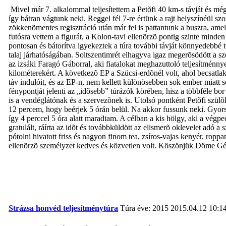
Mivel már 7. alkalommal teljesítettem a Petõfi 40 km-s távját és mé
így bátran vágtunk neki. Reggel fél 7-re értünk a rajt helyszínéül s
zökkenõmentes regisztráció után már fel is pattantunk a buszra, amely 
futósra vettem a figurát, a Kolon-tavi ellenõrzõ pontig szinte minde
pontosan és bátorítva igyekeztek a túra további távját könnyedebbé te
talaj járhatóságában. Soltszentimrét elhagyva igaz megerõsödött a szé
az izsáki Faragó Gáborral, aki fiatalokat meghazuttoló teljesítménnye
kilométerekért. A következõ EP a Szücsi-erdõnél volt, ahol becsatlak
táv indulóit, és az EP-n, nem kellett különösebben sok ember miatt s
fénypontját jelenti az „idõsebb” túrázók körében, hisz a többféle bo
is a vendéglátónak és a szervezõnek is. Utolsó pontként Petõfi szülõ
12 percem, hogy beérjek 5 órán belül. Na akkor fussunk neki. Gyorsan
így 4 perccel 5 óra alatt maradtam. A célban a kis hölgy, aki a végpe
gratulált, ráírta az idõt és továbbküldött az elismerõ oklevelet adó 
pótolni hivatott friss és nagyon finom tea, zsíros-vajas kenyér, ropp
ellenõrzõ személyzet kedves és közvetlen volt. Köszönjük Döme Géza
Strázsa honvéd teljesítménytúra
Túra éve: 2015
2015.04.12 10:1