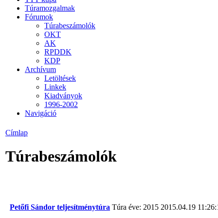
Túramozgalmak
Fórumok
Túrabeszámolók
OKT
AK
RPDDK
KDP
Archívum
Letöltések
Linkek
Kiadványok
1996-2002
Navigáció
Címlap
Túrabeszámolók
Petőfi Sándor teljesítménytúra
Túra éve: 2015
2015.04.19 11:26: