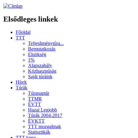
Elsődleges linkek
Főoldal
TTT
Teljesítménytúra...
Bemutatkozás
Elnökség
1%
Alapszabály
Közhasznúság
Saját túráink
Hírek
Túrák
Túranaptár
TTMR
ÉVTT
Hazai Legjobb
Túrák 2004-2017
ÉVKTT
TTT mozgalmak
Statisztikák
TTT kupa