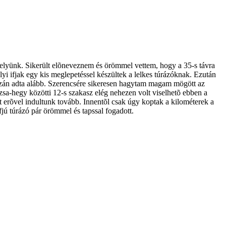
helyünk. Sikerült elõneveznem és örömmel vettem, hogy a 35-s távra
yi ifjak egy kis meglepetéssel készültek a lelkes túrázóknak. Ezután
igazán adta alább. Szerencsére sikeresen hagytam magam mögött az
ázsa-hegy közötti 12-s szakasz elég nehezen volt viselhetõ ebben a
lt erõvel indultunk tovább. Innentõl csak úgy koptak a kilométerek a
jú túrázó pár örömmel és tapssal fogadott.