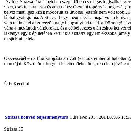
Az idei Strázsa túra ismételten szép idõben és magas logisztikai sze
vizet, csokit, narancsot és amit nehéz ûberelni töpörtyûs pogácsát (
belvíz miatt igaz kicsit módosult az útvonal (eltérés nem volt több 2
lábbal gyalogolnia. A Strázsa-hegy megmászása maga volt a kihívás, h
való tekintettel a szervezõk nagy hangsúlyt fektettek a Dörmögõ házn
várta a megfáradt vándorokat, és a célbélyegzés után zsíros kenyérrel
laktanya egyik épületében került kialakításra egy emlékszoba (amely 
megtekinthettek.
Összességében a túra kifogástalan volt (ezt sok embertõl hallottam
munkáját. Köszönöm, hogy itt lehettem/lehettünk, remélem jövõre
Üdv Kecelrõl
Strázsa honvéd teljesítménytúra
Túra éve: 2014
2014.07.05 18:5
Strázsa 35