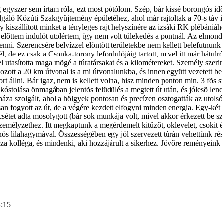
g egyszer sem írtam róla, ezt most pótólom. Szép, bár kissé borongós i
zolgáló Közúti Szakgyûjtemény épületéhez, ahol már rajtoltak a 70-s táv 
kiszállított minket a tényleges rajt helyszínére az izsáki RK plébániához
n elõttem indulót utolértem, így nem volt tülekedés a pontnál. Az elmon
nni. Szerencsére belvízzel elöntött területekbe nem kellett belefutnunk
l, de ez csak a Csonka-torony lefordulójáig tartott, mivel itt már hátulr
l utasította maga mögé a túratársakat és a kilométereket. Személy szerin
ozott a 20 km útvonal is a mi útvonalunkba, és innen együtt vezetett be
ort állni. Bár igaz, nem is kellett volna, hisz minden ponton min. 3 fõs
r kóstolása önmagában jelentõs felüdülés a megtett út után, és jólesõ le
háza szolgált, ahol a hölgyek pontosan és precízen osztogatták az utols
 fogyott az út, de a végére kezdett elfogyni minden energia. Egy-két túr
csétet adta mosolygott (bár sok munkája volt, mivel akkor érkezett be s
a személyzethez. Itt megkaptunk a megérdemelt kitûzõt, oklevelet, csokit
anós lilahagymával. Összességében egy jól szervezett túrán vehettünk rés
 kolléga, és mindenki, aki hozzájárult a sikerhez. Jövõre reményeink 
4:15