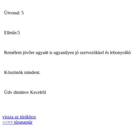
Útvonal: 5
Elletás:5
Remélem jövõre ugyaitt is ugyanilyen jó szervezõkkel és lebonyolító 
Köszönök mindent.
Üdv dimitrov Kecelrõl
vissza az túrákhoz
<<== túranaptár