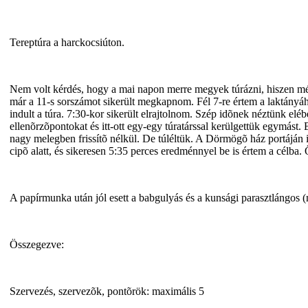
Tereptúra a harckocsiúton.
Nem volt kérdés, hogy a mai napon merre megyek túrázni, hiszen még
már a 11-s sorszámot sikerült megkapnom. Fél 7-re értem a laktányáho
indult a túra. 7:30-kor sikerült elrajtolnom. Szép idõnek néztünk el
ellenõrzõpontokat és itt-ott egy-egy túratárssal kerülgettük egymást
nagy melegben frissítõ nélkül. De túléltük. A Dörmögõ ház portáján i
cipõ alatt, és sikeresen 5:35 perces eredménnyel be is értem a célb
A papírmunka után jól esett a babgulyás és a kunsági parasztlángo
Összegezve:
Szervezés, szervezõk, pontõrök: maximális 5