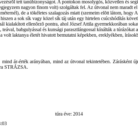
rvezésrõl tett tanúbizonyságot. A pontokon mosolygós, közvetlen és segít
megjegyzem nagyon finom volt) szolgáltak fel. Az útvonal nem maradt el 
0 méternél), de a tökéletes szalagozás miatt (szemeim elõtt látom, hogy 
iszen a sok sík vagy közel sík táj után egy hirtelen csúcshódítás követ
ál kialakított ellenõrzõ pontra, ahol József Attila gyermekkorában soka
, teával, babgulyással és kunsági parasztlángossal kínálták a túrázókat 
a volt laktanya életét hivatott bemutatni képekben, ereklyékben, írások
), mind ár-érték arányában, mind az útvonal tekintetében. Zárásként 
 újra STRÁZSA.
túra éve: 2014
3:03