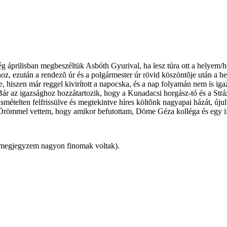
 áprilisban megbeszéltük Asbóth Gyurival, ha lesz túra ott a helyem/
z, ezután a rendezõ úr és a polgármester úr rövid köszöntõje után a hel
ébe, hiszen már reggel kivirított a napocska, és a nap folyamán nem is 
. Bár az igazsághoz hozzátartozik, hogy a Kunadacsi horgász-tó és a Str
smételten felfrissülve és megtekintve híres költõnk nagyapai házát, úju
a. Örömmel vettem, hogy amikor befutottam, Döme Géza kolléga és egy if
s (megjegyzem nagyon finomak voltak).