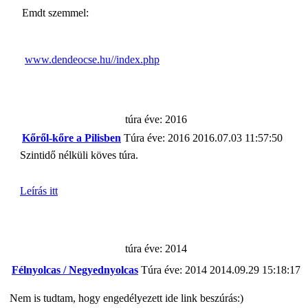
Emdt szemmel:
www.dendeocse.hu//index.php
túra éve: 2016
Kőről-kőre a Pilisben
Túra éve: 2016
2016.07.03 11:57:50
Szintidő nélküli köves túra.
Leírás itt
túra éve: 2014
Félnyolcas / Negyednyolcas
Túra éve: 2014
2014.09.29 15:18:17
Nem is tudtam, hogy engedélyezett ide link beszúrás:)