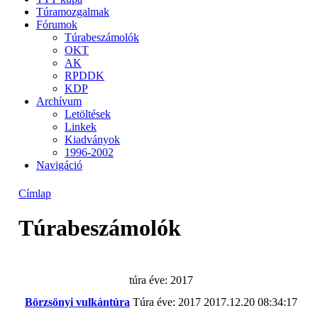
Túramozgalmak
Fórumok
Túrabeszámolók
OKT
AK
RPDDK
KDP
Archívum
Letöltések
Linkek
Kiadványok
1996-2002
Navigáció
Címlap
Túrabeszámolók
túra éve: 2017
Börzsönyi vulkántúra
Túra éve: 2017
2017.12.20 08:34:17