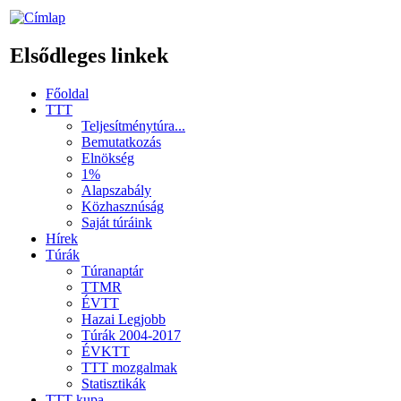
Elsődleges linkek
Főoldal
TTT
Teljesítménytúra...
Bemutatkozás
Elnökség
1%
Alapszabály
Közhasznúság
Saját túráink
Hírek
Túrák
Túranaptár
TTMR
ÉVTT
Hazai Legjobb
Túrák 2004-2017
ÉVKTT
TTT mozgalmak
Statisztikák
TTT kupa