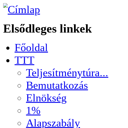
Elsődleges linkek
Főoldal
TTT
Teljesítménytúra...
Bemutatkozás
Elnökség
1%
Alapszabály