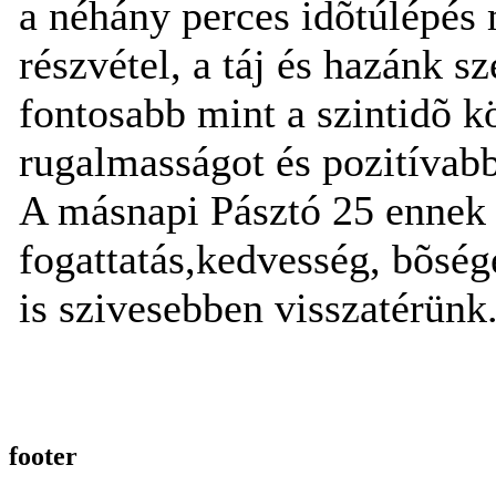
a néhány perces idõtúlépés 
részvétel, a táj és hazánk 
fontosabb mint a szintidõ k
rugalmasságot és pozitívabb
A másnapi Pásztó 25 ennek 
fogattatás,kedvesség, bõsége
is szivesebben visszatérünk
footer