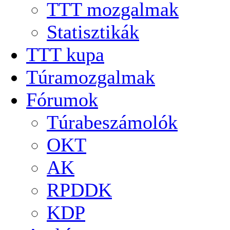
TTT mozgalmak
Statisztikák
TTT kupa
Túramozgalmak
Fórumok
Túrabeszámolók
OKT
AK
RPDDK
KDP