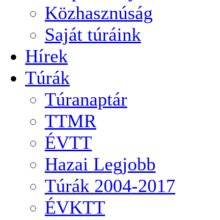
Közhasznúság
Saját túráink
Hírek
Túrák
Túranaptár
TTMR
ÉVTT
Hazai Legjobb
Túrák 2004-2017
ÉVKTT