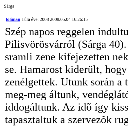
Sárga
toliman
Túra éve: 2008
2008.05.04 16:26:15
Szép napos reggelen indult
Pilisvörösvárról (Sárga 40).
sramli zene kifejezetten ne
se. Hamarost kiderült, hog
zenélgettek. Utunk során a
meg-meg áltunk, vendéglátó
iddogáltunk. Az idõ így kis
tapasztaltuk a szervezõk ru