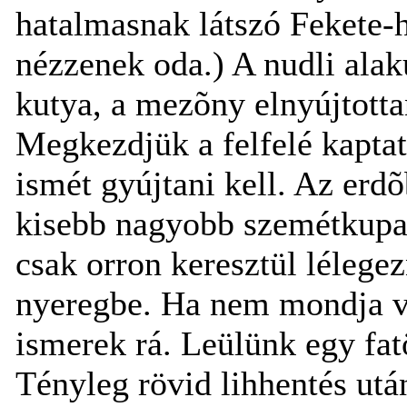
hatalmasnak látszó Fekete-
nézzenek oda.) A nudli ala
kutya, a mezõny elnyújtotta
Megkezdjük a felfelé kaptatá
ismét gyújtani kell. Az erdõb
kisebb nagyobb szemétkupac
csak orron keresztül lélegez
nyeregbe. Ha nem mondja va
ismerek rá. Leülünk egy fatö
Tényleg rövid lihhentés ut