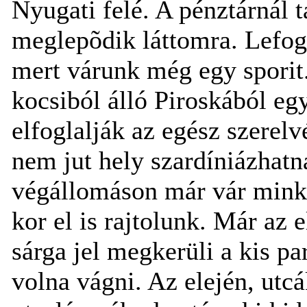
Nyugati felé. A pénztárnál 
meglepõdik láttomra. Lefog
mert várunk még egy sporit.
kocsiból álló Piroskából eg
elfoglalják az egész szerel
nem jut hely szardíniázhat
végállomáson már vár minke
kor el is rajtolunk. Már az 
sárga jel megkerüli a kis pa
volna vágni. Az elején, utc