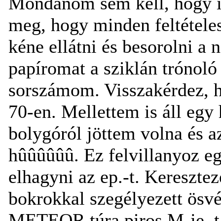
Mondanom sem kell, hogy it
meg, hogy minden feltétele
kéne ellátni és besorolni a
papíromat a sziklán trónol
sorszámom. Visszakérdez, 
70-en. Mellettem is áll egy
bolygóról jöttem volna és 
hûûûûûû. Ez felvillanyoz egy
elhagyni az ep.-t. Kereszt
bokrokkal szegélyezett ösv
METEOR túra piros M-je, ta