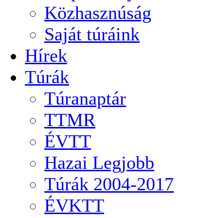
Közhasznúság
Saját túráink
Hírek
Túrák
Túranaptár
TTMR
ÉVTT
Hazai Legjobb
Túrák 2004-2017
ÉVKTT