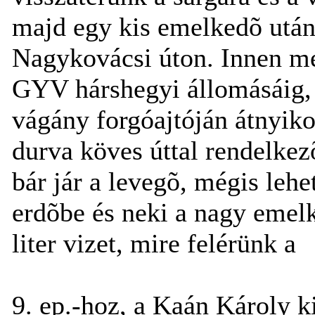
majd egy kis emelkedõ után
Nagykovácsi úton. Innen me
GYV hárshegyi állomásáig, 
vágány forgóajtóján átnyi
durva köves úttal rendelkez
bár jár a levegõ, mégis lehe
erdõbe és neki a nagy emelk
liter vizet, mire felérünk a
9. ep.-hoz, a Kaán Károly k