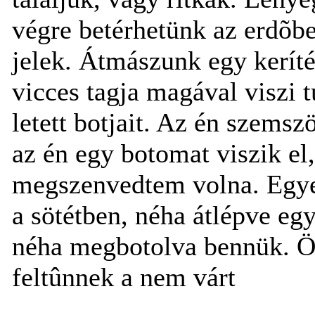
végre betérhetünk az erdõbe 
jelek. Átmászunk egy keríté
vicces tagja magával viszi t
letett botjait. Az én szemsz
az én egy botomat viszik el,
megszenvedtem volna. Egye
a sötétben, néha átlépve egy
néha megbotolva bennük. Ö
feltûnnek a nem várt