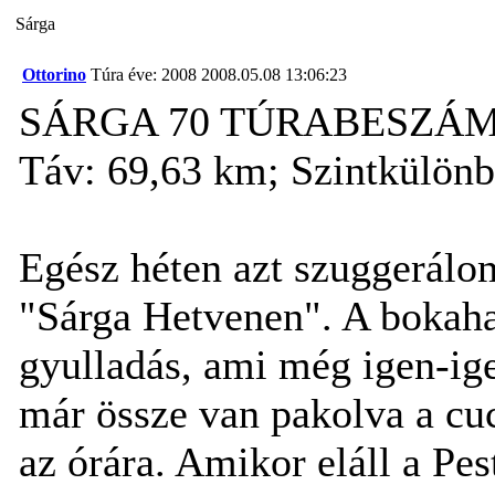
Sárga
Ottorino
Túra éve: 2008
2008.05.08 13:06:23
SÁRGA 70 TÚRABESZÁMOLÓ
Táv: 69,63 km; Szintkülönb
Egész héten azt szuggerál
"Sárga Hetvenen". A bokaha
gyulladás, ami még igen-igen
már össze van pakolva a cu
az órára. Amikor eláll a Pes