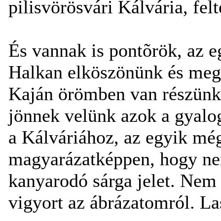
pilisvörösvári Kálvária, felt
És vannak is pontõrök, az e
Halkan elköszönünk és megy
Kaján örömben van részünk
jönnek velünk azok a gyalog
a Kálváriához, az egyik mé
magyarázatképpen, hogy nem
kanyarodó sárga jelet. Nem
vigyort az ábrázatomról. La