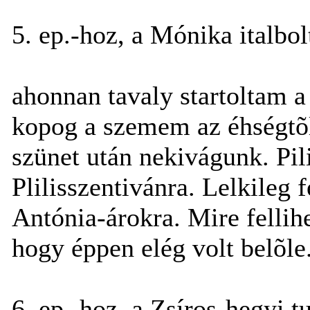
5. ep.-hoz, a Mónika italbol
ahonnan tavaly startoltam a
kopog a szemem az éhségtõl.
szünet után nekivágunk. Pil
Plilisszentivánra. Lelkileg 
Antónia-árokra. Mire felli
hogy éppen elég volt belõle
6. ep.-hoz, a Zsíros-hegyi t