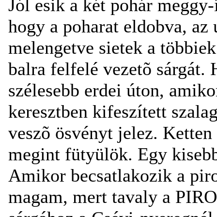
Jól esik a két pohár meggy-
hogy a poharat eldobva, az 
melengetve sietek a többie
balra felfelé vezetõ sárgát
szélesebb erdei úton, amiko
keresztben kifeszített szala
veszõ ösvényt jelez. Ketten 
megint fütyülök. Egy kisebb
Amikor becsatlakozik a pir
magam, mert tavaly a PIROS