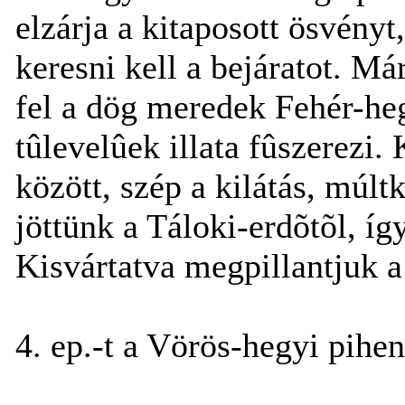
elzárja a kitaposott ösvényt,
keresni kell a bejáratot. M
fel a dög meredek Fehér-heg
tûlevelûek illata fûszerezi.
között, szép a kilátás, múl
jöttünk a Táloki-erdõtõl, í
Kisvártatva megpillantjuk a
4. ep.-t a Vörös-hegyi pihe