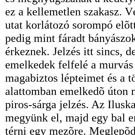
ez a kellemetlen szakasz. 
utat korlátozó sorompó elõt
pedig mint fáradt bányászo
érkeznek. Jelzés itt sincs,
emelkedek felfelé a murvás 
magabiztos lépteimet és a 
alattomban emelkedõ úton m
piros-sárga jelzés. Az Ilusk
megyünk el, majd egy bal e
térni egy mezõre. Meglepõdö