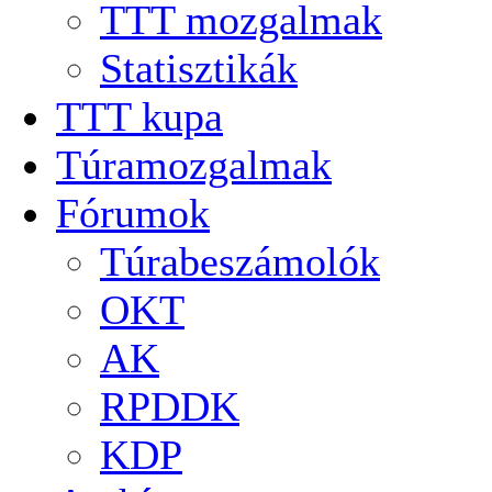
TTT mozgalmak
Statisztikák
TTT kupa
Túramozgalmak
Fórumok
Túrabeszámolók
OKT
AK
RPDDK
KDP