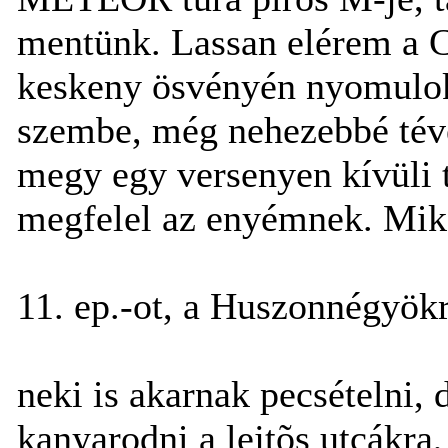
mentünk. Lassan elérem a Cs
keskeny ösvényén nyomulok 
szembe, még nehezebbé téve
megy egy versenyen kívüli 
megfelel az enyémnek. Miko
11. ep.-ot, a Huszonnégyökr
neki is akarnak pecsételni, 
kanyarodni a lejtõs utcákra,