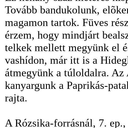
Tovább bandukolunk, elõke
magamon tartok. Füves rész
érzem, hogy mindjárt beals
telkek mellett megyünk el 
vashídon, már itt is a Hideg
átmegyünk a túloldalra. Az
kanyargunk a Paprikás-pata
rajta.
A Rózsika-forrásnál, 7. ep.,