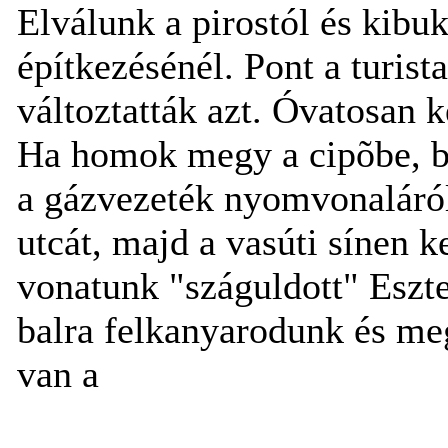
Elválunk a pirostól és kib
építkezésénél. Pont a turist
változtatták azt. Óvatosan k
Ha homok megy a cipõbe, bi
a gázvezeték nyomvonaláról
utcát, majd a vasúti sínen k
vonatunk "száguldott" Eszt
balra felkanyarodunk és meg
van a