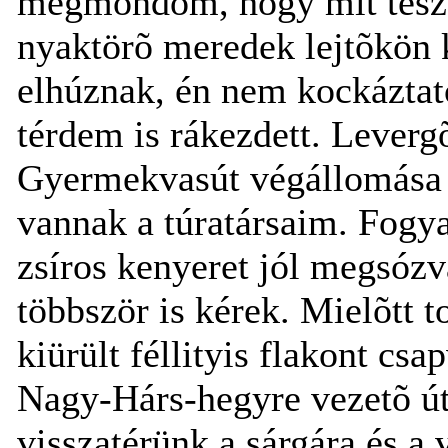
megmondom, hogy mit tesze
nyaktörõ meredek lejtõkön k
elhúznak, én nem kockáztat
térdem is rákezdett. Lever
Gyermekvasút végállomása b
vannak a túratársaim. Fogya
zsíros kenyeret jól megsózv
többször is kérek. Mielõtt
kiürült féllityis flakont cs
Nagy-Hárs-hegyre vezetõ út
visszatérünk a sárgára és a