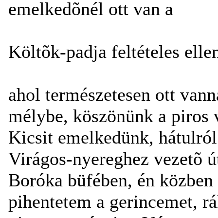
emelkedõnél ott van a
Költõk-padja feltételes elle
ahol természetesen ott vann
mélybe, köszönünk a piros
Kicsit emelkedünk, hátulról 
Virágos-nyereghez vezetõ út
Boróka büfében, én közben 
pihentetem a gerincemet, r