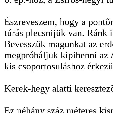
Észreveszem, hogy a pontõr
túrás plecsnijük van. Ránk i
Bevesszük magunkat az erdõ
megpróbáljuk kipihenni az 
kis csoportosuláshoz érkezü
Kerek-hegy alatti keresztezõ
Ez néhány száz méteres kispi