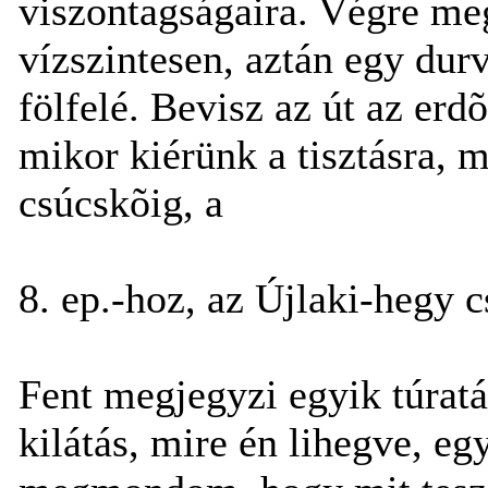
viszontagságaira. Végre me
vízszintesen, aztán egy du
fölfelé. Bevisz az út az erdõ
mikor kiérünk a tisztásra, 
csúcskõig, a
8. ep.-hoz, az Újlaki-hegy c
Fent megjegyzi egyik túrat
kilátás, mire én lihegve, e