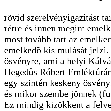
rövid szerelvényigazítást 
rétre és innen megint emel
most tovább tart az emelke
emelkedõ kisimulását jelzi.
ösvényre, ami a helyi Kálvá
Hegedûs Róbert Emléktúrán 
egy szintén keskeny ösvényr
és mikor szembe jönnek (fut
Ez mindig kizökkent a felv