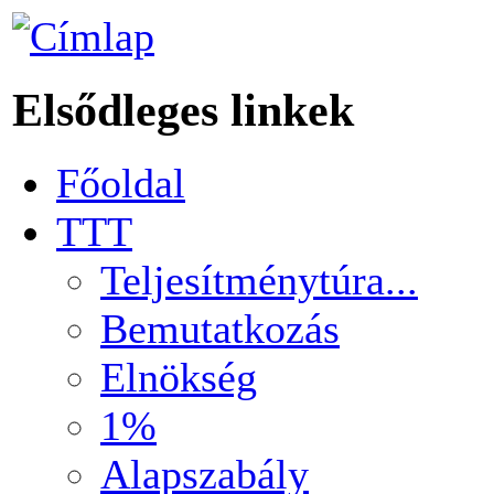
Elsődleges linkek
Főoldal
TTT
Teljesítménytúra...
Bemutatkozás
Elnökség
1%
Alapszabály