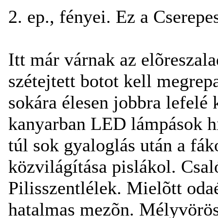
2. ep., fényei. Ez a Cserepe
Itt már várnak az elõreszala
szétejtett botot kell megr
sokára élesen jobbra lefelé
kanyarban LED lámpások h
túl sok gyaloglás után a fák
közvilágítása pislákol. Csa
Pilisszentlélek. Mielõtt od
hatalmas mezõn. Mélyvörös h