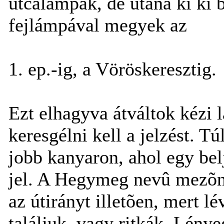
utcalámpák, de utána ki ki b
fejlámpával megyek az
1. ep.-ig, a Vöröskeresztig.
Ezt elhagyva átváltok kézi 
keresgélni kell a jelzést. T
jobb kanyaron, ahol egy bel
jel. A Hegymeg nevû mezõn
az útirányt illetõen, mert lé
találjuk, vagy ritkák. Lény