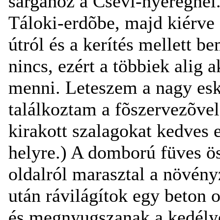
sárgához a Csévi-nyeregnél.
Táloki-erdõbe, majd kiérve e
útról és a kerítés mellett 
nincs, ezért a többiek alig a
menni. Leteszem a nagy esk
találkoztam a fõszervezõve
kirakott szalagokat kedves 
helyre.) A domború füves ös
oldalról marasztal a növén
után rávilágítok egy beton o
és megnyugszanak a kedélye