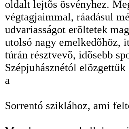
oldalt lejtõs ösvényhez. M
végtagjaimmal, ráadásul mé
udvariasságot erõltetek mag
utolsó nagy emelkedõhöz, i
túrán résztvevõ, idõsebb spo
Szépjuhásznétól elõzgettü
a
Sorrentó sziklához, ami felt