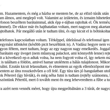
a
lom. Hazamentem, és még a házba se mentem be, de az elõzõ túrák utá
ltam álmos, ami meglepõ volt. Valamint az izületeim, és izmaim hihetet
lefonon beszéltem barátaimmal, akik épp e-tájban rajtoltak el. Õk termés
eimmel). De ekkor már én hajthatatlan voltam, mert nagyon meg akart
jtolhatok. Pár megálló után le tudtam ülni, és egy kicsit el is bóbisk
elefonos kapcsolatban voltam. Térképpel, útleírással és telefonnal ige
ymást idõnként (késõbb picit beszéltünk is). A Vadász hegyre nem vol
nagyon féltem, mert tudtam, hogy az egy nagyon nagy emelkedés. Joggal
Barátaim egy üveget (nem mûanyag palackot, ami könnyebb lenne) rejte
t a következõ ep-n adtak volna, ha nem fogyott volna el, így nekem m
st is találtam a földön, amivel hamar utolértem a hálás tulajdonost. Mi
álni. Ezután kicsit lelassultam, és elmentem az egyik ellenõrzõpont me
amentem az útra rosszkedvûen a cél felé. Egy túra társ jó hangulatban u
 Péterrel (így hívták), és még néha futni is tudtam (rejtély számomra,
szöntünk Pétertõl, mert õ tovább ment én meg leheveredtem a fûbe a tu
 azért nem vennék méret, hogy újra megpróbálnám a 3 túrát, de nagyon j