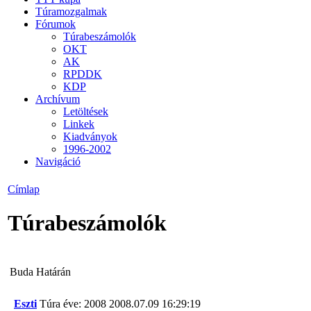
Túramozgalmak
Fórumok
Túrabeszámolók
OKT
AK
RPDDK
KDP
Archívum
Letöltések
Linkek
Kiadványok
1996-2002
Navigáció
Címlap
Túrabeszámolók
Buda Határán
Eszti
Túra éve: 2008
2008.07.09 16:29:19