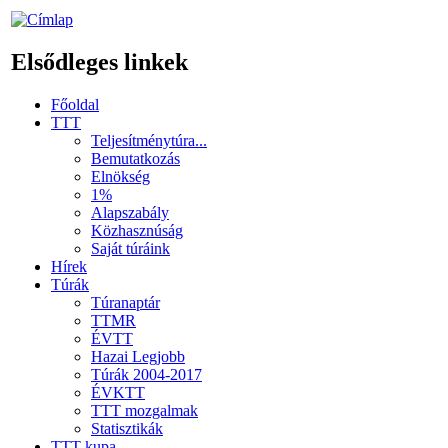
Elsődleges linkek
Főoldal
TTT
Teljesítménytúra...
Bemutatkozás
Elnökség
1%
Alapszabály
Közhasznúság
Saját túráink
Hírek
Túrák
Túranaptár
TTMR
ÉVTT
Hazai Legjobb
Túrák 2004-2017
ÉVKTT
TTT mozgalmak
Statisztikák
TTT kupa