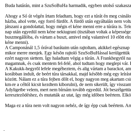
Buda határán, mint a SzuSoBuHa harmadik, egyben utolsó szakasz
Ahogy a Só út végén írtam feladtam, hogy ezt a túrát én meg csiná
házba, ahol vette, egy forró fürdõt. A fürdõ után egyáltalán nem vo
játszani a gondolattal, hogy mégis el kéne menni erre a túrára is. Te
nap után egyedül nem kéne nekiugrani (tisztában voltak a képesség
buszmegállóba, és vártam a buszt, amivel még valamivel 10 elõtt elra
kéne menni).
A Camponánál 1,5 órával barátaim után rajtoltam, akikkel egésznap t
mikor merre menjek. Egy késõn rajtoló SzuSoBuHással kerülgettük eg
ezért nagyon siettem. Így haladtam végig a túrán. A Frankhegytõl 
magamnak, és csak mentem fel-felé, ahol tudtam hogy meglepi vár. 
A Kakukk-hegyrõl lefele megéheztem, és alig vártam a barackot, ami
korábban indult, de beért túra társakkal, majd késõbb még egy leírá
között. Nálam ez a túra fejben dõlt el, hogy nagyon meg akartam csin
km-re a céltól kicsit kezdtem kiborulni), de nem sikerült, így vissz
Adyligetbe velem, mert nem bírnám tovább egyedül. Jót beszélgettünk
keresztezõdéshez, és mutatták az utat, így még idõben beértem. Elkö
Maga ez a túra nem volt nagyon nehéz, de így épp csak beértem. Arra