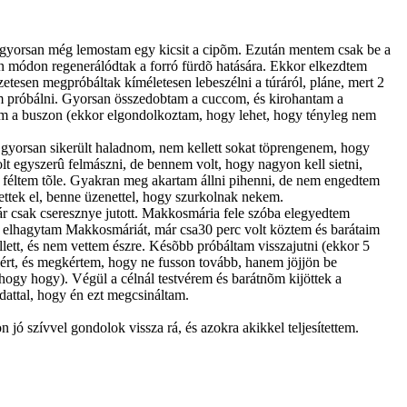
n gyorsan még lemostam egy kicsit a cipõm. Ezután mentem csak be a
len módon regenerálódtak a forró fürdõ hatására. Ekkor elkezdtem
zetesen megpróbáltak kíméletesen lebeszélni a túráról, pláne, mert 2
am próbálni. Gyorsan összedobtam a cuccom, és kirohantam a
oltam a buszon (ekkor elgondolkoztam, hogy lehet, hogy tényleg nem
n gyorsan sikerült haladnom, nem kellett sokat töprengenem, hogy
t egyszerû felmászni, de bennem volt, hogy nagyon kell sietni,
 féltem tõle. Gyakran meg akartam állni pihenni, de nem engedtem
ttek el, benne üzenettel, hogy szurkolnak nekem.
ár csak cseresznye jutott. Makkosmária fele szóba elegyedtem
kor elhagytam Makkosmáriát, már csa30 perc volt köztem és barátaim
llett, és nem vettem észre. Késõbb próbáltam visszajutni (ekkor 5
tolért, és megkértem, hogy ne fusson tovább, hanem jöjjön be
 hogy hogy). Végül a célnál testvérem és barátnõm kijöttek a
dattal, hogy én ezt megcsináltam.
ó szívvel gondolok vissza rá, és azokra akikkel teljesítettem.