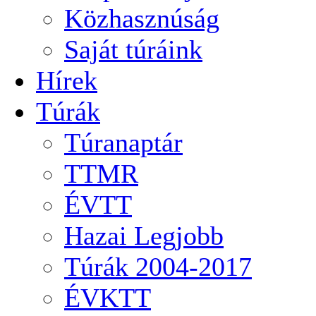
Közhasznúság
Saját túráink
Hírek
Túrák
Túranaptár
TTMR
ÉVTT
Hazai Legjobb
Túrák 2004-2017
ÉVKTT