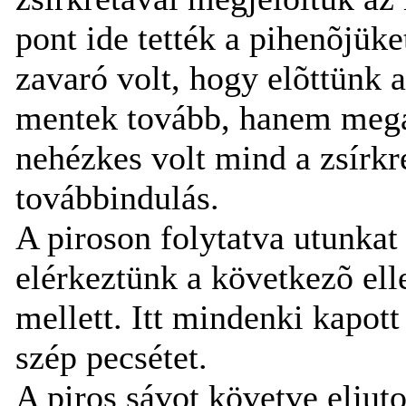
pont ide tették a pihenõjüke
zavaró volt, hogy elõttünk 
mentek tovább, hanem megál
nehézkes volt mind a zsírkr
továbbindulás.
A piroson folytatva utunkat
elérkeztünk a következõ ell
mellett. Itt mindenki kapott
szép pecsétet.
A piros sávot követve eljut