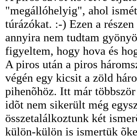
"megállóhelyig", ahol ismét 
túrázókat. :-) Ezen a részen
annyira nem tudtam gyönyör
figyeltem, hogy hova és hog
A piros után a piros hároms
végén egy kicsit a zöld hár
pihenõhöz. Itt már többször
idõt nem sikerült még egys
összetalálkoztunk két ismer
külön-külön is ismertük õke