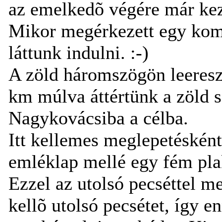
az emelkedõ végére már kez
Mikor megérkezett egy kom
láttunk indulni. :-)
A zöld háromszögön leeresz
km múlva áttértünk a zöld s
Nagykovácsiba a célba.
Itt kellemes meglepetésként
emléklap mellé egy fém plak
Ezzel az utolsó pecséttel 
kellõ utolsó pecsétet, így 