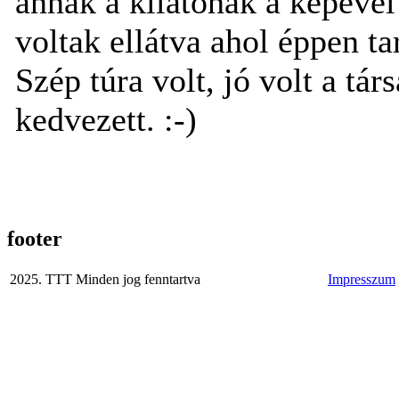
annak a kilátónak a képével
voltak ellátva ahol éppen t
Szép túra volt, jó volt a tár
kedvezett. :-)
footer
2025. TTT Minden jog fenntartva
Impresszum