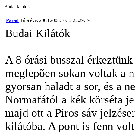
Budai kilátók
Parad
Túra éve: 2008
2008.10.12 22:29:19
Budai Kilátók
A 8 órási busszal érkeztünk
meglepõen sokan voltak a n
gyorsan haladt a sor, és a 
Normafától a kék körséta j
majd ott a Piros sáv jelzés
kilátóba. A pont is fenn vol