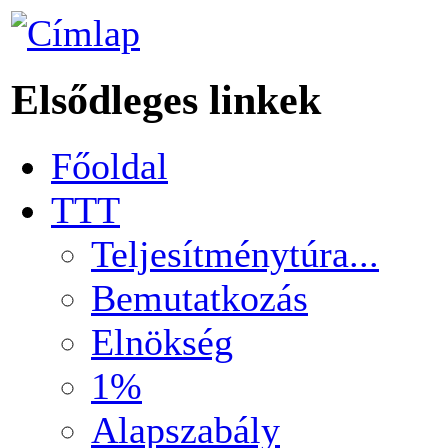
Elsődleges linkek
Főoldal
TTT
Teljesítménytúra...
Bemutatkozás
Elnökség
1%
Alapszabály