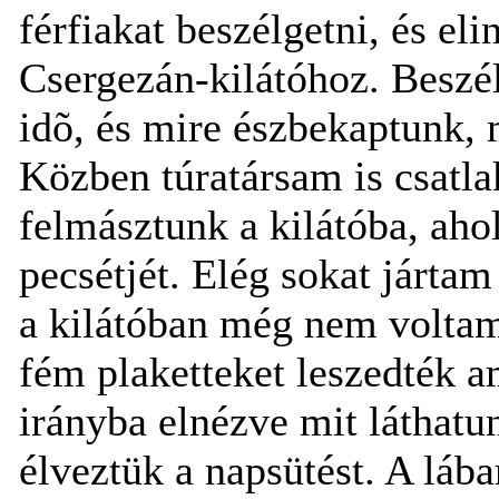
férfiakat beszélgetni, és e
Csergezán-kilátóhoz. Beszé
idõ, és mire észbekaptunk, 
Közben túratársam is csatl
felmásztunk a kilátóba, aho
pecsétjét. Elég sokat járta
a kilátóban még nem voltam 
fém plaketteket leszedték a
irányba elnézve mit láthatun
élveztük a napsütést. A lába