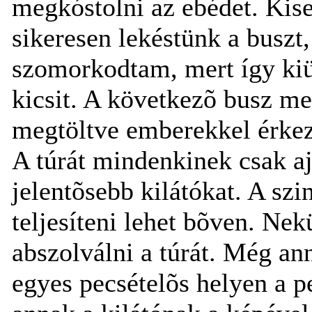
megkóstolni az ebédet. Kise
sikeresen lekéstünk a buszt,
szomorkodtam, mert így kiü
kicsit. A következõ busz m
megtöltve emberekkel érkez
A túrát mindenkinek csak aj
jelentõsebb kilátókat. A szin
teljesíteni lehet bõven. Nekü
abszolválni a túrát. Még a
egyes pecsételõs helyen a p