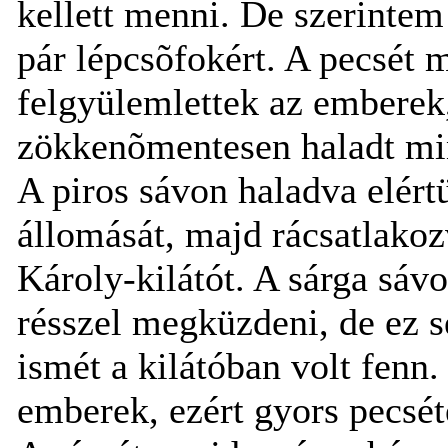
kellett menni. De szerintem 
pár lépcsõfokért. A pecsét 
felgyülemlettek az emberek, 
zökkenõmentesen haladt mi
A piros sávon haladva elért
állomását, majd rácsatlakoz
Károly-kilátót. A sárga sáv
résszel megküzdeni, de ez s
ismét a kilátóban volt fenn.
emberek, ezért gyors pecsét