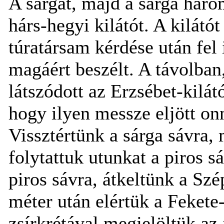
A sárgát, majd a sárga háro
hárs-hegyi kilátót. A kilátót
túratársam kérdése után fel
magáért beszélt. A távolban
látszódott az Erzsébet-kilá
hogy ilyen messze eljött on
Vissztértünk a sárga sávra, 
folytattuk utunkat a piros s
piros sávra, átkeltünk a Sz
méter után elértük a Fekete-f
zsírkrétával megjelöltük az 