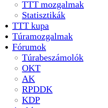
TTT mozgalmak
Statisztikák
TTT kupa
Túramozgalmak
Fórumok
Túrabeszámolók
OKT
AK
RPDDK
KDP