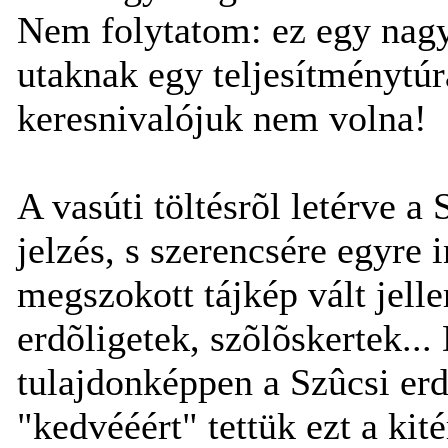
Nem folytatom: ez egy nagyo
utaknak egy teljesítménytú
keresnivalójuk nem volna!
A vasúti töltésrõl letérve a 
jelzés, s szerencsére egyre
megszokott tájkép vált jel
erdõligetek, szõlõskertek...
tulajdonképpen a Szûcsi er
"kedvééért" tettük ezt a kit