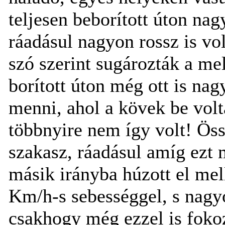
teljesen beborított úton nag
ráadásul nagyon rossz is vo
szó szerint sugározták a mel
borított úton még ott is na
menni, ahol a kövek be volt
többnyire nem így volt! Öss
szakasz, ráadásul amíg ezt 
másik irányba húzott el mel
Km/h-s sebességgel, s nagy
csakhogy még ezzel is fokoz