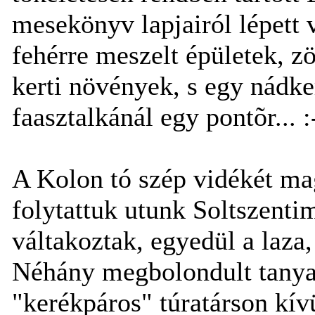
mesekönyv lapjairól lépett 
fehérre meszelt épületek, zö
kerti növények, s egy nádker
faasztalkánál egy pontõr... :
A Kolon tó szép vidékét m
folytattuk utunk Soltszenti
váltakoztak, egyedül a laza
Néhány megbolondult tanya
"kerékpáros" túratárson kív