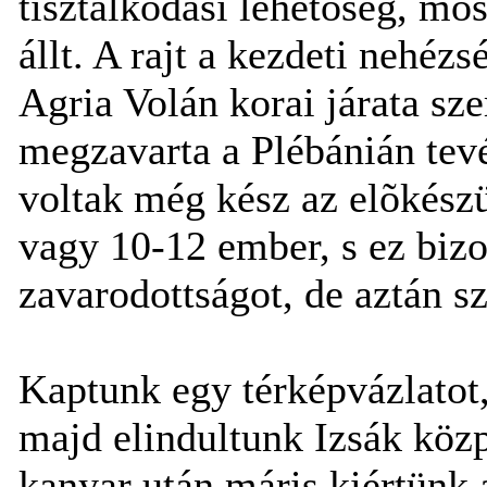
tisztálkodási lehetõség, mo
állt. A rajt a kezdeti nehézs
Agria Volán korai járata sz
megzavarta a Plébánián te
voltak még kész az elõkészü
vagy 10-12 ember, s ez biz
zavarodottságot, de aztán sz
Kaptunk egy térképvázlatot, 
majd elindultunk Izsák közp
kanyar után máris kiértünk a