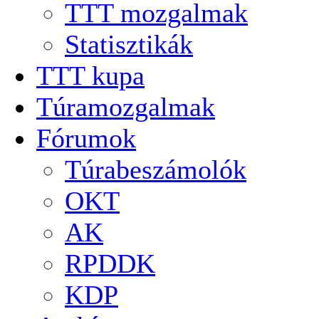
TTT mozgalmak
Statisztikák
TTT kupa
Túramozgalmak
Fórumok
Túrabeszámolók
OKT
AK
RPDDK
KDP