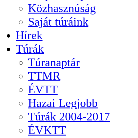
Közhasznúság
Saját túráink
Hírek
Túrák
Túranaptár
TTMR
ÉVTT
Hazai Legjobb
Túrák 2004-2017
ÉVKTT