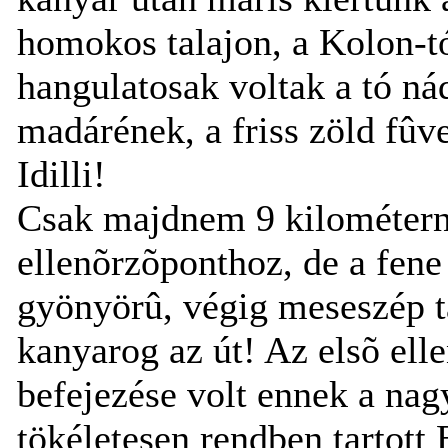
homokos talajon, a Kolon-t
hangulatosak voltak a tó nád
madárének, a friss zöld fûvel
Idilli!
Csak majdnem 9 kilométerny
ellenõrzõponthoz, de a fene
gyönyörû, végig meseszép 
kanyarog az út! Az elsõ ell
befejezése volt ennek a nag
tökéletesen rendben tartott