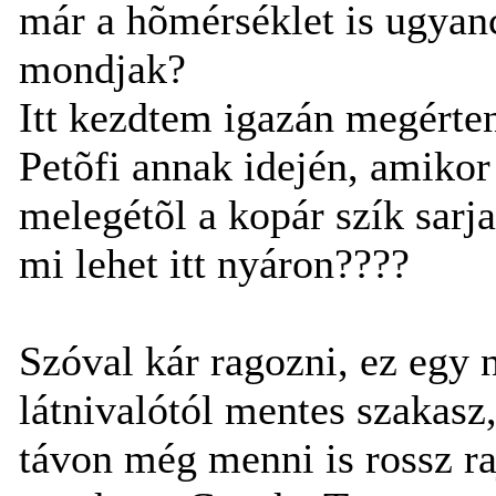
már a hõmérséklet is ugyan
mondjak?
Itt kezdtem igazán megérten
Petõfi annak idején, amikor 
melegétõl a kopár szík sarja
mi lehet itt nyáron????
Szóval kár ragozni, ez egy
látnivalótól mentes szakasz
távon még menni is rossz rajt