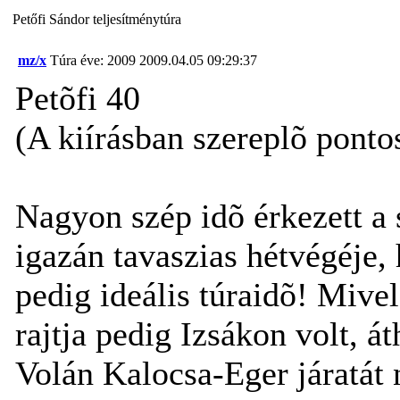
Petőfi Sándor teljesítménytúra
mz/x
Túra éve: 2009
2009.04.05 09:29:37
Petõfi 40
(A kiírásban szereplõ ponto
Nagyon szép idõ érkezett a 
igazán tavaszias hétvégéje, 
pedig ideális túraidõ! Mivel
rajtja pedig Izsákon volt, 
Volán Kalocsa-Eger járatát