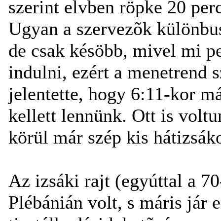
szerint elvben röpke 20 perc
Ugyan a szervezõk különbuszt
de csak késöbb, mivel mi pe
indulni, ezért a menetrend sz
jelentette, hogy 6:11-kor m
kellett lennünk. Ott is volt
körül már szép kis hátizsáko
Az izsáki rajt (egyúttal a 7
Plébánián volt, s máris jár 