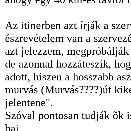
Az itinerben azt írják a sz
észrevételem van a szervezé
azt jelezzem, megpróbálják
de azonnal hozzáteszik, hog
adott, hiszen a hosszabb asz
murvás (Murvás????)út kike
jelentene".
Szóval pontosan tudják õk is
baj...