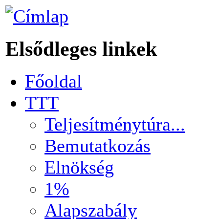
Elsődleges linkek
Főoldal
TTT
Teljesítménytúra...
Bemutatkozás
Elnökség
1%
Alapszabály