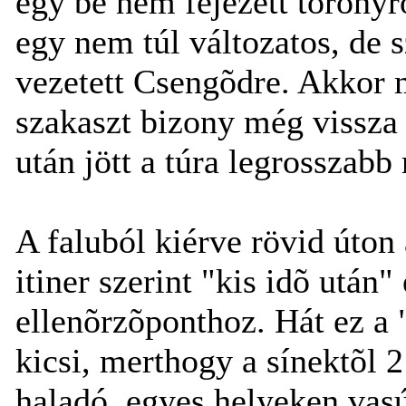
egy be nem fejezett toronyr
egy nem túl változatos, de 
vezetett Csengõdre. Akkor 
szakaszt bizony még vissza
után jött a túra legrosszabb 
A faluból kiérve rövid úton
itiner szerint "kis idõ után
ellenõrzõponthoz. Hát ez a 
kicsi, merthogy a sínektõl 2
haladó, egyes helyeken vasú