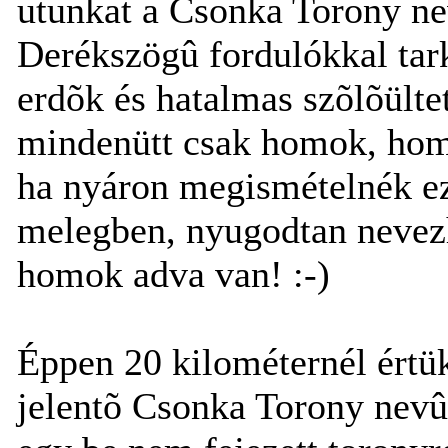
utunkat a Csonka Torony nev
Derékszögû fordulókkal tark
erdõk és hatalmas szõlõülte
mindenütt csak homok, homo
ha nyáron megismételnék ezt
melegben, nyugodtan nevezh
homok adva van! :-)
Éppen 20 kilométernél értük
jelentõ Csonka Torony nevû