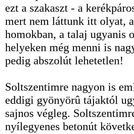
ezt a szakaszt - a kerékpáro
mert nem láttunk itt olyat, 
homokban, a talaj ugyanis o
helyeken még menni is nagy
pedig abszolút lehetetlen!
Soltszentimre nagyon is eml
eddigi gyönyörû tájaktól ugy
sajnos végleg. Soltszentimr
nyílegyenes betonút követke