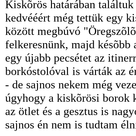
Kiskõrös határában találtuk
kedvééért még tettük egy ki
között megbúvó "Öregszõlõ"
felkeresnünk, majd késõbb 
egy újabb pecsétet az itiner
borkóstolóval is várták az 
- de sajnos nekem még vezet
úgyhogy a kiskõrösi borok k
az ötlet és a gesztus is nag
sajnos én nem is tudtam éln