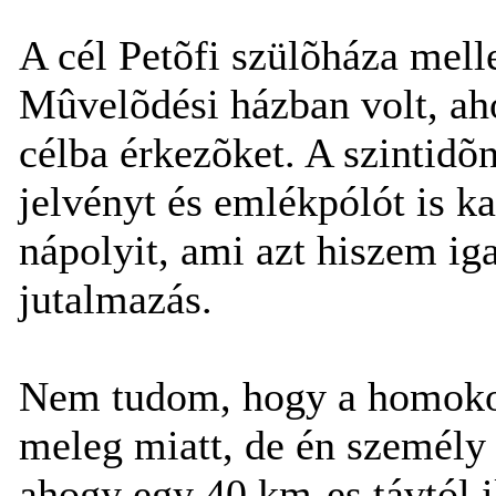
A cél Petõfi szülõháza mell
Mûvelõdési házban volt, aho
célba érkezõket. A szintidõn
jelvényt és emlékpólót is k
nápolyit, ami azt hiszem i
jutalmazás.
Nem tudom, hogy a homokos 
meleg miatt, de én személy 
ahogy egy 40 km-es távtól il