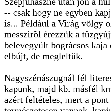
Szépjuhászné után jön a hul
-- csak hogy ne egyben kapj
is... Például a Virág völgy o
messzirõl érezzük a tûzgyújtá
belevegyült bográcsos kaja 
elbújt, de megleltük.
Nagyszénászugnál fél litere
kapunk, majd kb. másfél km 
azért feltételes, mert a pont 
természetesen vannak, kapj