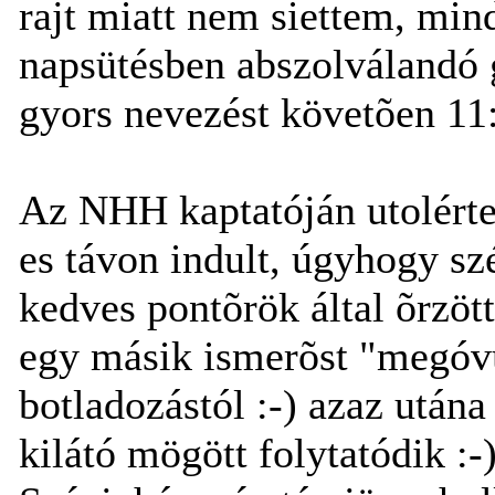
rajt miatt nem siettem, min
napsütésben abszolválandó 
gyors nevezést követõen 11:
Az NHH kaptatóján utolérte
es távon indult, úgyhogy sz
kedves pontõrök által õrzött
egy másik ismerõst "megóvu
botladozástól :-) azaz utána
kilátó mögött folytatódik :-