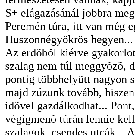
S+ elágazásánál jobbra meg
Peremén túra, itt van még e
Huszonnégyökrös hegyen...
Az erdõbõl kiérve gyakorlott
szalag nem túl meggyõzõ, d
pontig többhelyütt nagyon sz
majd zúzunk tovább, hiszen
idõvel gazdálkodhat... Pont, 
végigmenõ túrán lennie kell,
szalagok, csendes utcák... A