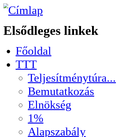
Elsődleges linkek
Főoldal
TTT
Teljesítménytúra...
Bemutatkozás
Elnökség
1%
Alapszabály