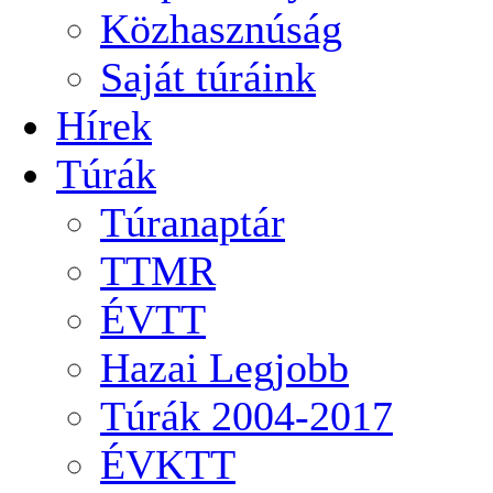
Közhasznúság
Saját túráink
Hírek
Túrák
Túranaptár
TTMR
ÉVTT
Hazai Legjobb
Túrák 2004-2017
ÉVKTT