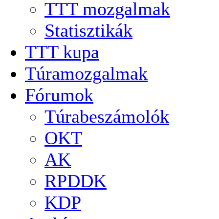
TTT mozgalmak
Statisztikák
TTT kupa
Túramozgalmak
Fórumok
Túrabeszámolók
OKT
AK
RPDDK
KDP