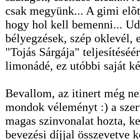
csak megyünk... A gimi elõ
hogy hol kell bemenni... Udv
bélyegzések, szép oklevél, 
"Tojás Sárgája" teljesítéséé
limonádé, ez utóbbi saját ké
Bevallom, az itinert még n
mondok véleményt :) a szerv
magas szinvonalat hozta, ke
bevezési díjjal összevetve k