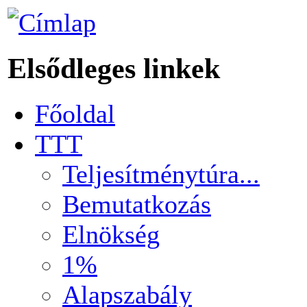
Elsődleges linkek
Főoldal
TTT
Teljesítménytúra...
Bemutatkozás
Elnökség
1%
Alapszabály