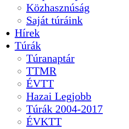
Közhasznúság
Saját túráink
Hírek
Túrák
Túranaptár
TTMR
ÉVTT
Hazai Legjobb
Túrák 2004-2017
ÉVKTT