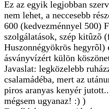
Ez az egyik legjobban szerv
nem lehet, a neccesebb rész
600 (kedvezménnyel 500) Ft-
szolgálatások, szép kitûzõ 
Huszonnégyökrös hegyrõl) é
ásványvízért külön köszöne
Javaslat: legközelebb ruház
csalamádéba, mert az utánu
piros aranyas kenyér jutott.
mégsem ugyanaz! :) )