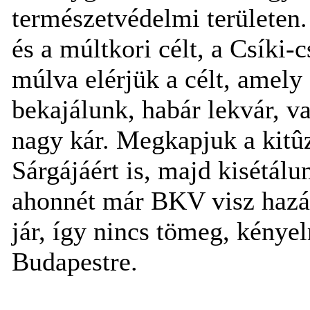
természetvédelmi területen.
és a múltkori célt, a Csíki-
múlva elérjük a célt, amely
bekajálunk, habár lekvár, v
nagy kár. Megkapjuk a kitûzõ
Sárgájáért is, majd kisétálu
ahonnét már BKV visz hazái
jár, így nincs tömeg, kénye
Budapestre.