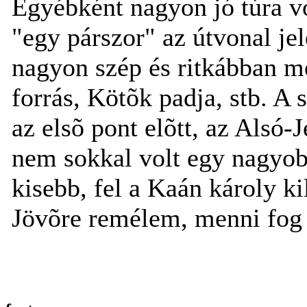
Egyébként nagyon jó túra vo
"egy párszor" az útvonal jel
nagyon szép és ritkábban meg
forrás, Kötõk padja, stb. A 
az elsõ pont elõtt, az Alsó-J
nem sokkal volt egy nagyob
kisebb, fel a Kaán károly ki
Jövõre remélem, menni fog a 