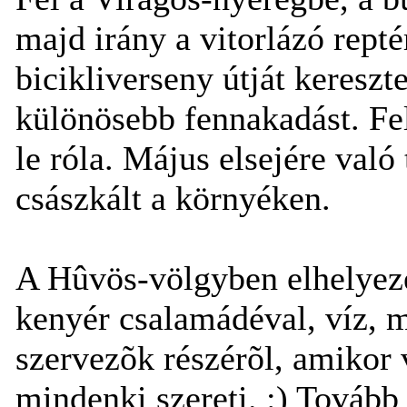
majd irány a vitorlázó repté
bicikliverseny útját keresz
különösebb fennakadást. Fel
le róla. Május elsejére való
császkált a környéken.
A Hûvös-völgyben elhelyezet
kenyér csalamádéval, víz, 
szervezõk részérõl, amikor 
mindenki szereti. :) Tovább 