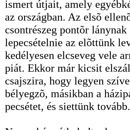
ismert útjait, amely egyéb
az országban. Az elsõ ellen
csontrészeg pontõr lánynak k
lepecsételnie az elõttünk l
kedélyesen elcseveg vele arr
piát. Ekkor már kicsit elszá
csajszira, hogy legyen szív
bélyegzõ, másikban a házip
pecsétet, és siettünk tovább