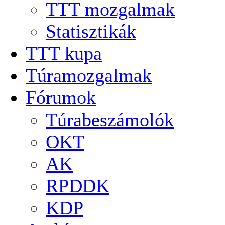
TTT mozgalmak
Statisztikák
TTT kupa
Túramozgalmak
Fórumok
Túrabeszámolók
OKT
AK
RPDDK
KDP