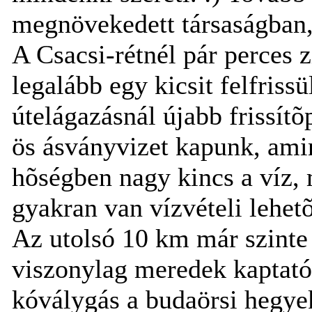
megnövekedett társaságban,
A Csacsi-rétnél pár perces zi
legalább egy kicsit felfriss
útelágazásnál újabb frissítõ
ös ásványvizet kapunk, ami
hõségben nagy kincs a víz, 
gyakran van vízvételi lehet
Az utolsó 10 km már szinte
viszonylag meredek kaptató
kóválygás a budaörsi hegye