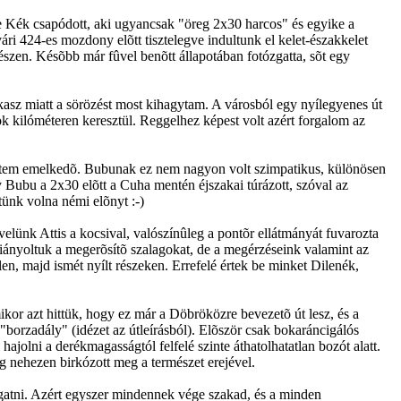
e Kék csapódott, aki ugyancsak "öreg 2x30 harcos" és egyike a
ri 424-es mozdony elõtt tisztelegve indultunk el kelet-északkelet
szen. Késõbb már fûvel benõtt állapotában fotózgatta, sõt egy
zakasz miatt a sörözést most kihagytam. A városból egy nyílegyenes út
k kilóméteren keresztül. Reggelhez képest volt azért forgalom az
eretem emelkedõ. Bubunak ez nem nagyon volt szimpatikus, különösen
y Bubu a 2x30 elõtt a Cuha mentén éjszakai túrázott, szóval az
tünk volna némi elõnyt :-)
velünk Attis a kocsival, valószínûleg a pontõr ellátmányát fuvarozta
 hiányoltuk a megerõsítõ szalagokat, de a megérzéseink valamint az
en, majd ismét nyílt részeken. Errefelé értek be minket Dilenék,
kor azt hittük, hogy ez már a Döbröközre bevezetõ út lesz, és a
borzadály" (idézet az útleírásból). Elõször csak bokaráncigálós
ajolni a derékmagasságtól felfelé szinte áthatolhatatlan bozót alatt.
ag nehezen birkózott meg a természet erejével.
rázgatni. Azért egyszer mindennek vége szakad, és a minden