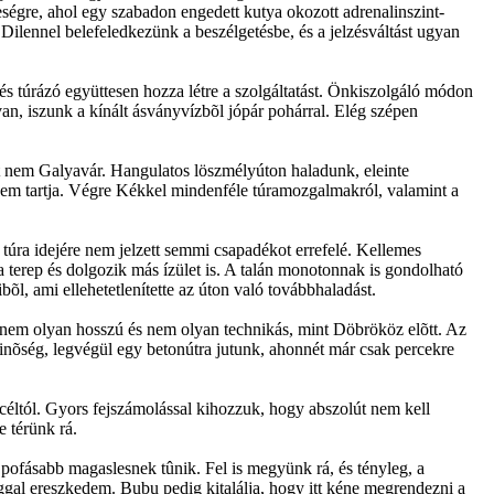
eségre, ahol egy szabadon engedett kutya okozott adrenalinszint-
 Dilennel belefeledkezünk a beszélgetésbe, és a jelzésváltást ugyan
 és túrázó együttesen hozza létre a szolgáltatást. Önkiszolgáló módon
an, iszunk a kínált ásványvízbõl jópár pohárral. Elég szépen
st nem Galyavár. Hangulatos löszmélyúton haladunk, eleinte
 sem tartja. Végre Kékkel mindenféle túramozgalmakról, valamint a
túra idejére nem jelzett semmi csapadékot errefelé. Kellemes
 a terep és dolgozik más ízület is. A talán monotonnak is gondolható
õl, ami ellehetetlenítette az úton való továbbhaladást.
at: nem olyan hosszú és nem olyan technikás, mint Döbrököz elõtt. Az
útminõség, legvégül egy betonútra jutunk, ahonnét már csak percekre
 céltól. Gyors fejszámolással kihozzuk, hogy abszolút nem kell
e térünk rá.
 pofásabb magaslesnek tûnik. Fel is megyünk rá, és tényleg, a
gal ereszkedem. Bubu pedig kitalálja, hogy itt kéne megrendezni a