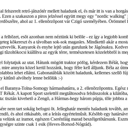
felszerelt retró-játszótér mellett haladunk el, és már itt is van a horg
Ezen a szakaszon a piros jelzéssel együtt megy egy "nordic walking" 
erdõszélre, ahol az 1. ellenõrzõpont vár Czigó személyében. Örömmel 
lt a felhõzet, esõt azonban nem néztünk ki belõle - ez így a legjobb kom
geteg kõkereszt és a távolban sok-sok magasles. Mindkettõ akár a mos
sztvevõk. Kanyarok és enyhe lejtõ után gurulunk be Jágónakra. Kedves, 
égi tûzoltókocsi kiállítva az egyik térre, természetesen közelebbrõl is 
l folytatjuk az utat. Hátunk mögött traktor pöfög, kérdezem Bélát, hog
 mire annyira közel kerül hozzánk, hogy félre kell álljunk. Béla az út
volabbra lehet ellátni. Gabonatáblák között haladunk, kellemes szellõ
 kitûnõ alvóhely lenne belõlük :-)
k el Baranya-Tolna-Somogy hármashatárra, a 2. ellenõrzõpontra. Egész n
 OT Rékát. A kapott Sport szelettõl megtáltosodva felslisszolok a kilátó
ata: tisztán kivehetõ a Zengõ, a Hármas-hegy három púpja, tõle jobbra 
ncsére nem tart sokáig befogni õt. Jelleghatár mentén haladunk tovább,
ndõ, és ahol ritkásabb, ott a leírás egyértelmûsít. Késõbb egy határsáv
írja velünk az iramot, egészen Cserénfáig marad beszélgetõtársunk. Esz
ységre szinte csak 1 esik (Heves-Borsod-Nógrád).