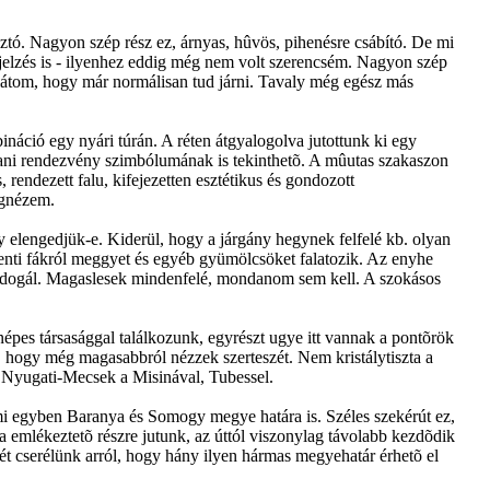
ásztó. Nagyon szép rész ez, árnyas, hûvös, pihenésre csábító. De mi
jelzés is - ilyenhez eddig még nem volt szerencsém. Nagyon szép
látom, hogy már normálisan tud járni. Tavaly még egész más
bináció egy nyári túrán. A réten átgyalogolva jutottunk ki egy
tani rendezvény szimbólumának is tekinthetõ. A mûutas szakaszon
rendezett falu, kifejezetten esztétikus és gondozott
megnézem.
y elengedjük-e. Kiderül, hogy a járgány hegynek felfelé kb. olyan
menti fákról meggyet és egyéb gyümölcsöket falatozik. Az enyhe
 fújdogál. Magaslesek mindenfelé, mondanom sem kell. A szokásos
épes társasággal találkozunk, egyrészt ugye itt vannak a pontõrök
ba, hogy még magasabbról nézzek szerteszét. Nem kristálytiszta a
a Nyugati-Mecsek a Misinával, Tubessel.
 ami egyben Baranya és Somogy megye határa is. Széles szekérút ez,
ra emlékeztetõ részre jutunk, az úttól viszonylag távolabb kezdõdik
mét cserélünk arról, hogy hány ilyen hármas megyehatár érhetõ el