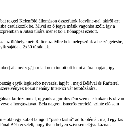
bat reggel Kelenföld állomáson összefutok Joeyline-nal, akirõl azt
ba csatlakozik be. Mivel az õ jegye másik vagonba szólt, így a
szprémban a Jutasi túrára menet bõ 1 hónappal ezelõtt.
ozza az ülõhelyemet: Rafter az. Mire belemelegszünk a beszélgetésbe,
yik sajátja a 2x30 túráknak.
er) államvizsgája miatt nem tudott ott lenni a túra napján, így
ország egyik legkisebb nevezési lapját", majd Bélával és Rafterrel
szerelvények közül néhány InterPici vár lefotózására.
olgálnak kuriózummal, ugyanis a gurulós fém szemeteskukára is rá van
véve a horgásztavat. Béla nagyon ismerõs errefelé, szinte elõ sem
elõbb egy kõbõl faragott "pisilõ kisfiú" ad fotótémát, majd egy kis
lónál Béla ecseteli, hogy ilyen helyen szívesen eléjszakázna: a