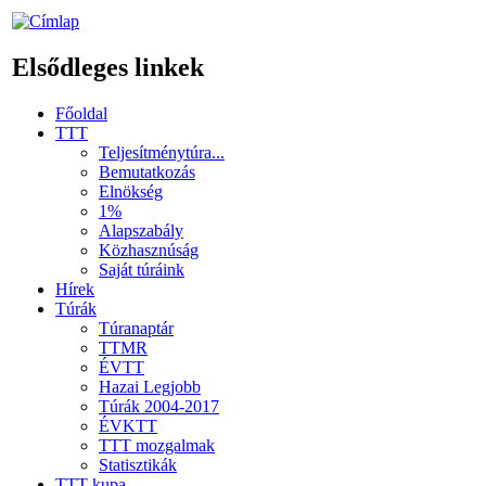
Elsődleges linkek
Főoldal
TTT
Teljesítménytúra...
Bemutatkozás
Elnökség
1%
Alapszabály
Közhasznúság
Saját túráink
Hírek
Túrák
Túranaptár
TTMR
ÉVTT
Hazai Legjobb
Túrák 2004-2017
ÉVKTT
TTT mozgalmak
Statisztikák
TTT kupa