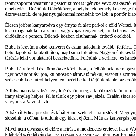
izomcsoportot valamint a pszichikumot is igénybe vevõ szakasztól el
emelkedést. Beértünk Döbröközre, a helybeliek némelyike eléggé furcs
észrevesszük, de teljes nyugalommal mennénk tovább: a pontõr kiabá
Élesen jobbra kanyarodva egy árnyas fa alatt parkol a zöld Warszi. I
ki-ki magának keni a zsíros avagy vajas kenyereket, amiket sóval és 
elidõzünk a ponton, Dilenék közben elsuhannak, érthetõ okokból.
Bubu is legyûri utolsó kenyerét és aztán haladunk tovább, felfelé.
betonlapokból kirakott úton, majd sima földúton. Nagyon érdekes lát
túrázás lelki vonulatairól beszélgetünk. Felérünk a gerincre, és ismé
Bubu hátrafordul és hümmögve közli, hogy a felhõk neki nem igazán 
"gerincvándorlás" jön, különösebb látnivaló nélkül, viszont a szintel
szélesebb kocsiútról helyenként azért be kell térjünk oldalra az erd
A folyamatos társalgást egy letérés töri meg, a kínálkozó kijárt útró
irány tényleg helyes, fel is tûnik egy piros sáv jelzés. Csalán sincs
vagyunk a Vavra-háztól.
A háznál Edina posztol és kínál Sport szeletet narancslével. Megnyug
siessünk, a célban is tudunk egy kicsit ejtõzni. Mûutas kanyargás jö
Mivel nem olvassuk el elõre a leírást, a meglepetés erejével hat a 
kilátóból szép látványban van részünk a szemközti dombsor formájá