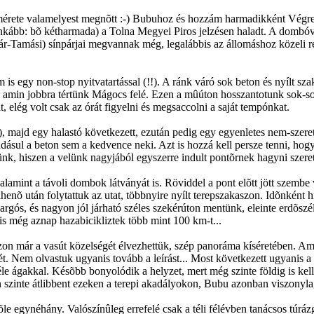
ok mérete valamelyest megnõtt :-) Bubuhoz és hozzám harmadikként Végr
 inkább: bõ kétharmada) a Tolna Megyei Piros jelzésen haladt. A dombóvá
-Tamási) sínpárjai megvannak még, legalábbis az állomáshoz közeli ré
 is egy non-stop nyitvatartással (!!). A ránk váró sok beton és nyílt s
a, amin jobbra tértünk Mágocs felé. Ezen a mûúton hosszantotunk sok-so
t, elég volt csak az órát figyelni és megsaccolni a saját tempónkat.
k), majd egy halastó következett, ezután pedig egy egyenletes nem-sz
adásul a beton sem a kedvence neki. Azt is hozzá kell persze tenni, hog
tnünk, hiszen a velünk nagyjából egyszerre indult pontõrnek hagyni szere
alamint a távoli dombok látványát is. Röviddel a pont elõtt jött szembe 
ihenõ után folytattuk az utat, többnyire nyílt terepszakaszon. Idõnként
rgós, és nagyon jól járható széles szekérúton mentünk, eleinte erdõszél
is még aznap hazabicikliztek több mint 100 km-t...
on már a vasút közelségét élvezhettük, szép panoráma kíséretében. Ami
. Nem olvastuk ugyanis tovább a leírást... Most következett ugyanis a "
e ágakkal. Késõbb bonyolódik a helyzet, mert még szinte földig is kell h
len szinte átlibbent ezeken a terepi akadályokon, Bubu azonban viszonyl
belõle egynéhány. Valószínûleg errefelé csak a téli félévben tanácsos tú