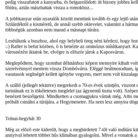
pedig visszafutott a kanyarba, és beigazolódott: itt bizony jobbra k
fõútra, aztán mászhattak vissza a romokhoz...
A jobbkanyar után nyaralók között mentünk tovább és egy lejtõ után 
Szilárdéktól a kisméretû, de annál szebb oklevelet, valamint a hárma
többségük azonban nem marad a másnapi túrára.
Lesétálunk a buszhoz, ahol egy helybeli öreg néni kérdezi, hogy hon
:-) Rafter is befut közben, õ is benézte az ominózus mûútkanyart. K
városnézést iktatok be, elvégre is elõször járok a Kaposváron.
Meglepõdtem, hogy szombat délutánhoz képest mennyire kihalt volt 
szerelvénnyel mentem vissza Dombóvárra. Eléggé beálmosodtam, így 
vasutasok segítségét kellett igénybe vegyem, mert nem volt kiszalago
A szálló (jellegét tekintve) megrekedt a 70-es évek szintjén, visz
turistának ez is tökéletesen megfelel (az ágynemû tiszta volt). Szép
benézett beszélgetni. Mindketten a csomagjukra vártak még. Attis m
próbált csinálni a túrájára, a Hegymenetre. Ha nem lesz annyira dö
Tolnai-hegyhát 30
Még az elõzõ este kiderült, hogy a meghirdetett 7-tõl való indítást 
annyival lehetett többet hûs klímában gyalogolni. Mivel a vonatok a 