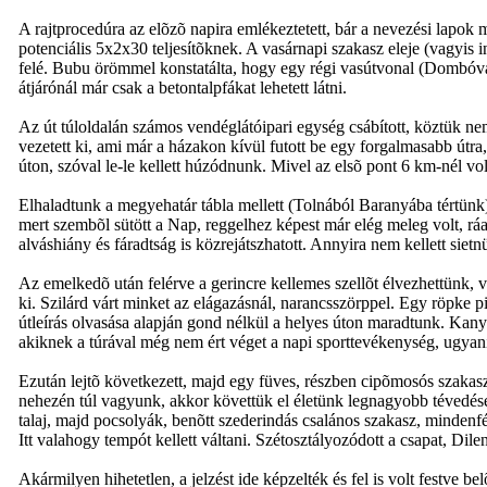
A rajtprocedúra az elõzõ napira emlékeztetett, bár a nevezési lap
potenciális 5x2x30 teljesítõknek. A vasárnapi szakasz eleje (vagyis
felé. Bubu örömmel konstatálta, hogy egy régi vasútvonal (Dombóvár
átjárónál már csak a betontalpfákat lehetett látni.
Az út túloldalán számos vendéglátóipari egység csábított, köztük nem
vezetett ki, ami már a házakon kívül futott be egy forgalmasabb útr
úton, szóval le-le kellett húzódnunk. Mivel az elsõ pont 6 km-nél vol
Elhaladtunk a megyehatár tábla mellett (Tolnából Baranyába tértün
mert szembõl sütött a Nap, reggelhez képest már elég meleg volt, rá
alváshiány és fáradtság is közrejátszhatott. Annyira nem kellett sie
Az emelkedõ után felérve a gerincre kellemes szellõt élvezhettünk, v
ki. Szilárd várt minket az elágazásnál, narancsszörppel. Egy röpke p
útleírás olvasása alapján gond nélkül a helyes úton maradtunk. Kanya
akiknek a túrával még nem ért véget a napi sporttevékenység, ugyan
Ezután lejtõ következett, majd egy füves, részben cipõmosós szakasz
nehezén túl vagyunk, akkor követtük el életünk legnagyobb tévedését
talaj, majd pocsolyák, benõtt szederindás csalános szakasz, mindenfél
Itt valahogy tempót kellett váltani. Szétosztályozódott a csapat, Di
Akármilyen hihetetlen, a jelzést ide képzelték és fel is volt festve 