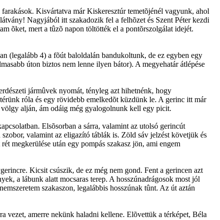
ól farakások. Kisvártatva már Kiskeresztúr temetõjénél vagyunk, ahol
átvány! Nagyjából itt szakadozik fel a felhõzet és Szent Péter kezdi
m õket, mert a tûzõ napon töltötték el a pontõrszolgálat idejét.
an (legalább 4) a fõút baloldalán bandukoltunk, de ez egyben egy
almasabb úton biztos nem lenne ilyen bátor). A megyehatár átlépése
 erdészeti jármûvek nyomát, tényleg azt hihetnénk, hogy
etérünk róla és egy rövidebb emelkedõt küzdünk le. A gerinc itt már
völgy alján, ám odáig még gyalogolnunk kell egy picit.
apcsolatban. Elsõsorban a sárra, valamint az utolsó gerincút
zobor, valamint az eligazító táblák is. Zöld sáv jelzést követjük és
vett rét megkerülése után egy pompás szakasz jön, ami engem
erincre. Kicsit csúszik, de ez még nem gond. Fent a gerincen azt
yek, a lábunk alatt mocsaras terep. A hosszúnadrágosok most jól
a nemszeretem szakaszon, legalábbis hosszúnak tûnt. Az út aztán
ra vezet, amerre nekünk haladni kellene. Elõvettük a térképet, Béla