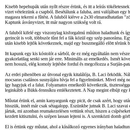
Kisebb hepehupák után nyílt részre érünk, és itt a leírás tökéletesn
vizet vételezünk a csapból. Besétálunk a faluba, ami valójában egy h
magasra tekerni a fûtést. A faluból kiérve a 2x30 elmaradhatatlan "zö
Kaptunk ásványvizet, itt már nagyon szükség volt rá.
A faluból kifelé egy viszonylag kisforgalmú mûúton haladtunk és íg
gerincút is volt, többször tûnt fel a fák közül egy szép panoráma. 
után kisebb lejtõk következnek, majd egy buszmegálló elõtt térünk b
Itt kapunk egy kis kóstolót a sárból, de ez még egyáltalán nem vész
gyakorlatilag senki sem jár erre. Minimális az emelkedés. Ismét köve
nem hosszú, elég komoly lejtésbe fordul és megcélozza a Surján-pat
Az erdei pihenõben az útvonal egyik kitalálója, B. Laci õrködik. Nál
mocsaras csalános susnyájára hívja fel a figyelmünket. Mivel még nem 
így hagyjuk el a falut. Folyamatos emelkedõ következik, tisztességge
leginkább a Bükk-fennsíkra emlékeztetett. A Nap megint elbújt egy ki
Mûutat érünk el, amin kanyargunk egy picit, de csak azért, hogy ut
hisszük, innét már csak sétagalopp. Eszünkbe jutnak B. Laci szavai
jártak, mi azonban reumakezelésen vettünk részt, hiszen a csípéseke
kezdett kitisztulni, és szépen lassan lejteni is. A szemközti domb görb
El is értünk egy mûutat, ahol a kínálkozó egyenes irányban haladtun