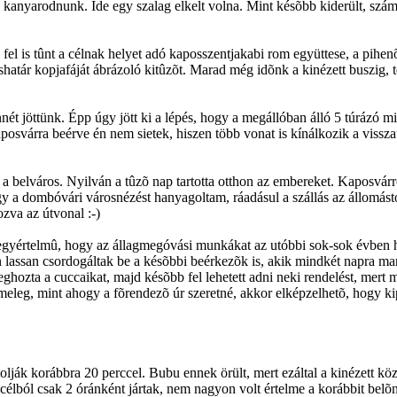
ell kanyarodnunk. Ide egy szalag elkelt volna. Mint késõbb kiderült, sz
fel is tûnt a célnak helyet adó kaposszentjakabi rom együttese, a pih
shatár kopjafáját ábrázoló kitûzõt. Marad még idõnk a kinézett buszig, 
nét jöttünk. Épp úgy jött ki a lépés, hogy a megállóban álló 5 túrázó m
aposvárra beérve én nem sietek, hiszen több vonat is kínálkozik a vissz
a belváros. Nyilván a tûzõ nap tartotta otthon az embereket. Kaposvá
a dombóvári városnézést hanyagoltam, ráadásul a szállás az állomástó
zva az útvonal :-)
ont egyértelmû, hogy az állagmegóvási munkákat az utóbbi sok-sok évben
en lassan csordogáltak be a késõbbi beérkezõk is, akik mindkét napra m
eghozta a cuccaikat, majd késõbb fel lehetett adni neki rendelést, mer
gmeleg, mint ahogy a fõrendezõ úr szeretné, akkor elképzelhetõ, hogy k
kitolják korábbra 20 perccel. Bubu ennek örült, mert ezáltal a kinézett 
célból csak 2 óránként jártak, nem nagyon volt értelme a korábbit belõn