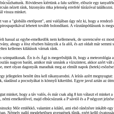
búcsúzhattunk. Rövidesen kiértünk a falu szélére, elõször egy tanyafél
án nézett ránk, bizonyára ritka jelenség errefelé túrázóval találkozni.
l vissza minket.
tt van a "globális etetõpont", ami valójában úgy néz ki, hogy a rendezõ
pirospaprikával lehetett tovább bolondítani. A vízutánpótlásunk is megv
.. Teli hassal az egybe-emelkedõk nem kellemesek, de szerencsére ez mo
vány, ahogy a lösz részben hiányzik a fa alól, és azt oldalt már semmi
telten kellemes kilátások várnak ránk.
szimpatikusak. Én is és Ági is megerõsítjük õt, hogy a meteorológia a 
oszlás nagyon baráti, amikor már unnánk a vízszintest, akkor azért vált
õbe, mert olyan dagonyák maradtak meg az elmúlt napok (hetek) esõzéseib
l egy jellegtelen benõtt útra kell rákanyarodni. A leírás azért megnyugt
 sok, ráadásul a pocsolyákat is könnyû kikerülni. Egyre javul aztán az 
tat minket, hogy a táv valós, és már csak alig 8 km választ el minket a
n, némi emelkedõvel, majd elbúcsúzunk a P sávtól és a P négyzet jelzésr
Wosinszky Mór emlékkõ, valamint a kilátó, ami elsõ ránézésre inkább egy
ban. Némely palló meglehetõsen gyengének tûnik, ezért kellõ óvatosság