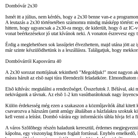
Dombóvár 2x30
Ismét itt a július, nem kérdés, hogy a 2x30 benne van-e a programom
A leutazás a 2x30 történetében számomra mindig másképp történt: edd
hittem, hogy ugyancsak a 2x30-ra megy, de kiderült, hogy õ az IC-v
vonat beérkezésekor jó utat kívánok neki. A vonaton észrevesz egy t
Érdig a meglehetõsen sok lassújelet élvezhettem, majd utána jött az
már szinte készülõdhetünk is a leszállásra. Találgatjuk, hogy mekko
Dombóvárról Kaposvárra 40
A 2x30 sorozat mottójának tekinthetõ "Megoldjuk!" most nagyon aktuá
másra hárult az elsõ napi túra fõrendezõi feladatköre. Elmondhatom 
Elsõ kihívás: megtalálni a rendezõséget. Összefutok J. Bélával, aki 
nekivágunk a távnak. Az elsõ 1-2 km vasútbarátoknak nagy ínyencség 
Külön érdekesség még ezen a szakaszon a közmûjavítók által kitett k
csavarozva a házszám (amit amúgy általában a házfalakra szoktak kit
kell venni a leírást. Dombó várára egy információs tábla hívja fel a
A város Szõlõhegy részén haladunk keresztül, érdemes megjegyezni, h
kápolna, egy viszonylag frissen foglalt forrással. Enyhén emelkedõ, 