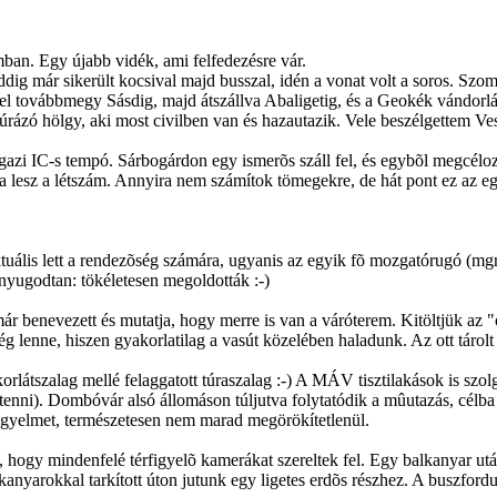
ban. Egy újabb vidék, ami felfedezésre vár.
ig már sikerült kocsival majd busszal, idén a vonat volt a soros. Szom
el továbbmegy Sásdig, majd átszállva Abaligetig, és a Geokék vándorlás
úrázó hölgy, aki most civilben van és hazautazik. Vele beszélgettem Ve
 igazi IC-s tempó. Sárbogárdon egy ismerõs száll fel, és egybõl megcél
ra lesz a létszám. Annyira nem számítok tömegekre, de hát pont ez az eg
lis lett a rendezõség számára, ugyanis az egyik fõ mozgatórugó (mgrub
nyugodtan: tökéletesen megoldották :-)
már benevezett és mutatja, hogy merre is van a váróterem. Kitöltjük az "
lenne, hiszen gyakorlatilag a vasút közelében haladunk. Az ott tárolt 
orlátszalag mellé felaggatott túraszalag :-) A MÁV tisztilakások is sz
enni). Dombóvár alsó állomáson túljutva folytatódik a mûutazás, célba 
 figyelmet, természetesen nem marad megörökítetlenül.
ogy mindenfelé térfigyelõ kamerákat szereltek fel. Egy balkanyar után 
kanyarokkal tarkított úton jutunk egy ligetes erdõs részhez. A buszfordu