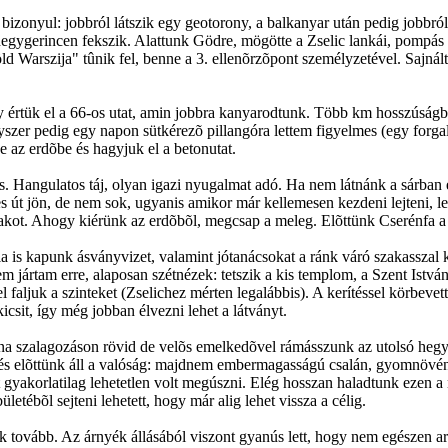
ek bizonyul: jobbról látszik egy geotorony, a balkanyar után pedig jobbr
egygerincen fekszik. Alattunk Gödre, mögötte a Zselic lankái, pompás l
ld Warszija" tûnik fel, benne a 3. ellenõrzõpont személyzetével. Sajnálta
y értük el a 66-os utat, amin jobbra kanyarodtunk. Több km hosszúságb
Egyszer pedig egy napon sütkérezõ pillangóra lettem figyelmes (egy forg
e az erdõbe és hagyjuk el a betonutat.
es. Hangulatos táj, olyan igazi nyugalmat adó. Ha nem látnánk a sárban
s út jön, de nem sok, ugyanis amikor már kellemesen kezdeni lejteni, l
akot. Ahogy kiérünk az erdõbõl, megcsap a meleg. Elõttünk Cserénfa a 
a is kapunk ásványvizet, valamint jótanácsokat a ránk váró szakasszal k
jártam erre, alaposan szétnézek: tetszik a kis templom, a Szent István s
l faljuk a szinteket (Zselichez mérten legalábbis). A kerítéssel körbe
csit, így még jobban élvezni lehet a látványt.
ána szalagozáson rövid de velõs emelkedõvel rámásszunk az utolsó hegyg
 és elõttünk áll a valóság: majdnem embermagasságú csalán, gyomnövén
t gyakorlatilag lehetetlen volt megúszni. Elég hosszan haladtunk ezen 
ületébõl sejteni lehetett, hogy már alig lehet vissza a célig.
k tovább. Az árnyék állásából viszont gyanús lett, hogy nem egészen ar