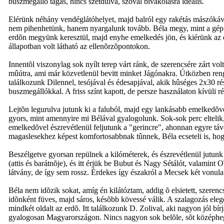
buszmegálló tágas, nincs szétdúlva, szóval bivakolásra ideális.
Elérünk néhány vendéglátóhelyet, majd balról egy rakétás mászókával 
nem pihenhetünk, hanem nyargalunk tovább. Béla megy, mint a gép. 
erdõn megyünk keresztül, majd enyhe emelkedés jön, és kiérünk az 
állapotban volt látható az ellenõrzõpontokon.
Innentõl viszonylag sok nyílt terep várt ránk, de szerencsére zárt vo
mûútra, ami már közvetlenül bevitt minket Jágónakra. Útközben ren
találkozunk Dilennel, tesójával és édesapjával, akik hûséges 2x30 ré
buszmegállókkal. A friss színt kapott, de persze használaton kívüli r
Lejtõn legurulva jutunk ki a faluból, majd egy lankásabb emelkedõve
gyors, mint amennyire mi Bélával gyalogolunk. Sok-sok perc eltelik,
emelkedõvel észrevétlenül feljutunk a "gerincre", ahonnan egyre tá
magaslesekhez képest komfortosabbnak tûnnek, Béla ecseteli is, hogy
Beszélgetve gyorsan repülnek a kilóméterek, és észrevétlenül jutun
(attis és barátnõje), és itt érjük be Bubut és Nagy Sétálót, valamint
látvány, de így sem rossz. Érdekes így északról a Mecsek két vonul
Béla nem idõzik sokat, amíg én kilátóztam, addig õ elsietett, szere
idõnként füves, majd sáros, késõbb kövessé válik. A szalagozás elege
mindkét oldalt az erdõ. Itt találkozunk D. Zolival, aki nagyon jól b
gyalogosan Magyarországon. Nincs nagyon sok belõle, sõt középheg