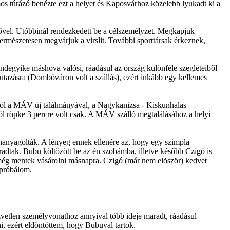
ámos túrázó benézte ezt a helyet és Kaposvárhoz közelebb lyukadt ki a
enõvel. Utóbbinál rendezkedett be a célszemélyzet. Megkapjuk
természetesen megvárjuk a virslit. További sporttársak érkeznek,
indegyike máshova valósi, ráadásul az ország különféle szegleteibõl
autazásra (Dombóváron volt a szállás), ezért inkább egy kellemes
rról a MÁV új találmányával, a Nagykanizsa - Kiskunhalas
l röpke 3 percre volt csak. A MÁV szálló megtalálásához a helyi
 hanyagolták. A lényeg ennek ellenére az, hogy egy szimpla
aradtak. Bubu költözött be az én szobámba, illetve késõbb Czigó is
t még mentek vásárolni másnapra. Czigó (már nem elõször) kedvet
ipróbálom.
közvetlen személyvonathoz annyival több ideje maradt, ráadásul
i, ezért eldöntöttem, hogy Bubuval tartok.