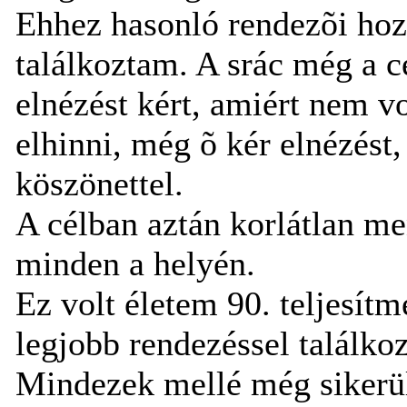
Ehhez hasonló rendezõi hoz
találkoztam. A srác még a c
elnézést kért, amiért nem v
elhinni, még õ kér elnézést,
köszönettel.
A célban aztán korlátlan me
minden a helyén.
Ez volt életem 90. teljesítm
legjobb rendezéssel találko
Mindezek mellé még sikerült