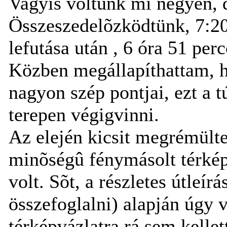
Vagyis voltunk mi négyen, d
Összeszedelõzködtünk, 7:20
lefutása után , 6 óra 51 per
Közben megállapíthattam, 
nagyon szép pontjai, ezt a t
terepen végigvinni.
Az elején kicsit megrémülte
minõségû fénymásolt térké
volt. Sõt, a részletes útleír
összefoglalni) alapján úgy v
térképvázlatra rá sem kellet