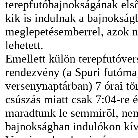
terepfutóbajnokságának el
kik is indulnak a bajnoksá
meglepetésemberrel, azok n
lehetett.
Emellett külön terepfutóver
rendezvény (a Spuri futóma
versenynaptárban) 7 órai töm
csúszás miatt csak 7:04-re 
maradtunk le semmirõl, nem 
bajnokságban indulókon kív