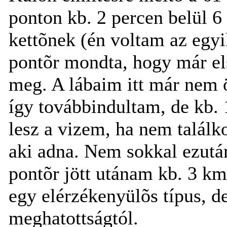
ponton kb. 2 percen belül 6 
kettõnek (én voltam az egyi
pontõr mondta, hogy már els
meg. A lábaim itt már nem 
így továbbindultam, de kb. 
lesz a vizem, ha nem talál
aki adna. Nem sokkal ezutá
pontõr jött utánam kb. 3 km
egy elérzékenyülõs típus, 
meghatottságtól.