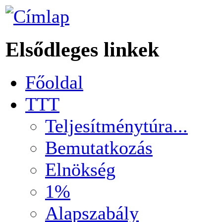
Elsődleges linkek
Főoldal
TTT
Teljesítménytúra...
Bemutatkozás
Elnökség
1%
Alapszabály