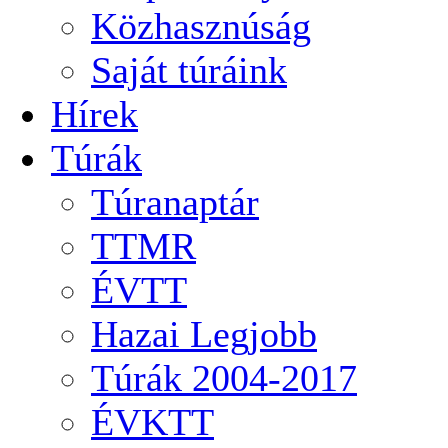
Közhasznúság
Saját túráink
Hírek
Túrák
Túranaptár
TTMR
ÉVTT
Hazai Legjobb
Túrák 2004-2017
ÉVKTT