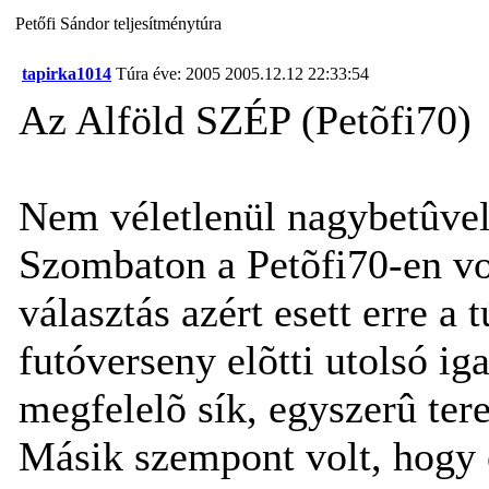
Petőfi Sándor teljesítménytúra
tapirka1014
Túra éve: 2005
2005.12.12 22:33:54
Az Alföld SZÉP (Petõfi70)
Nem véletlenül nagybetûvel
Szombaton a Petõfi70-en vol
választás azért esett erre a 
futóverseny elõtti utolsó ig
megfelelõ sík, egyszerû tere
Másik szempont volt, hogy