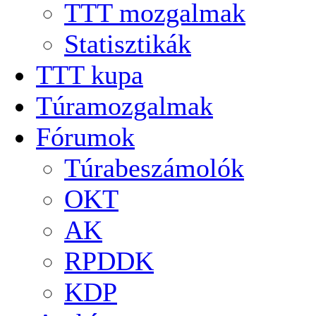
TTT mozgalmak
Statisztikák
TTT kupa
Túramozgalmak
Fórumok
Túrabeszámolók
OKT
AK
RPDDK
KDP