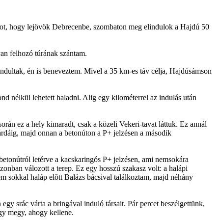
lgot, hogy lejövök Debrecenbe, szombaton meg elindulok a Hajdú 50
yan felhozó túrának szántam.
lindultak, én is beneveztem. Mivel a 35 km-es táv célja, Hajdúsámson
nd nélkül lehetett haladni. Alig egy kilométerrel az indulás után
rán ez a hely kimaradt, csak a közeli Vekeri-tavat láttuk. Ez annál
árdáig, majd onnan a betonúton a P+ jelzésen a második
 betonútról letérve a kacskaringós P+ jelzésen, ami nemsokára
onban válozott a terep. Ez egy hosszú szakasz volt: a halápi
em sokkal haláp elõtt Balázs bácsival találkoztam, majd néhány
gy srác várta a bringával induló társait. Pár percet beszélgettünk,
úgy megy, ahogy kellene.