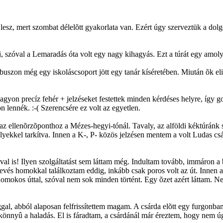
esz, mert szombat délelõtt gyakorlata van. Ezért úgy szerveztük a do
, szóval a Lemaradás óta volt egy nagy kihagyás. Ezt a túrát egy amol
buszon még egy iskoláscsoport jött egy tanár kíséretében. Miután õk e
agyon precíz fehér + jelzéseket festettek minden kérdéses helyre, így go
lennék. :-( Szerencsére ez volt az egyetlen.
z ellenõrzõponthoz a Mézes-hegyi-tónál. Tavaly, az alföldi kéktúránk so
yekkel tarkítva. Innen a K-, P- közös jelzésen mentem a volt Ludas cs
éval is! Ilyen szolgáltatást sem láttam még. Indultam tovább, immáron a
evés homokkal találkoztam eddig, inkább csak poros volt az út. Innen az
homokos úttal, szóval nem sok minden történt. Egy õzet azért láttam. N
al, abból alaposan felfrissítettem magam. A csárda elõtt egy furgonban e
 könnyû a haladás. El is fáradtam, a csárdánál már éreztem, hogy nem 