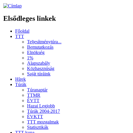
Elsődleges linkek
Főoldal
TTT
Teljesítménytúra...
Bemutatkozás
Elnökség
1%
Alapszabály
Közhasznúság
Saját túráink
Hírek
Túrák
Túranaptár
TTMR
ÉVTT
Hazai Legjobb
Túrák 2004-2017
ÉVKTT
TTT mozgalmak
Statisztikák
TTT kupa