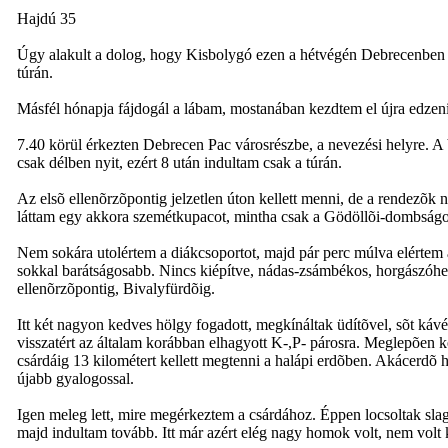
Hajdú 35
Úgy alakult a dolog, hogy Kisbolygó ezen a hétvégén Debrecenben l
túrán.
Másfél hónapja fájdogál a lábam, mostanában kezdtem el újra edzeni
7.40 körül érkezten Debrecen Pac városrészbe, a nevezési helyre. A 
csak délben nyit, ezért 8 után indultam csak a túrán.
Az elsõ ellenõrzõpontig jelzetlen úton kellett menni, de a rendezõk n
láttam egy akkora szemétkupacot, mintha csak a Gödöllõi-dombságon 
Nem sokára utolértem a diákcsoportot, majd pár perc múlva elértem a
sokkal barátságosabb. Nincs kiépítve, nádas-zsámbékos, horgászóhel
ellenõrzõpontig, Bivalyfürdõig.
Itt két nagyon kedves hölgy fogadott, megkínáltak üdítõvel, sõt káv
visszatért az általam korábban elhagyott K-,P- párosra. Meglepõen k
csárdáig 13 kilométert kellett megtenni a halápi erdõben. Akácerdõ 
újabb gyalogossal.
Igen meleg lett, mire megérkeztem a csárdához. Éppen locsoltak slagg
majd indultam tovább. Itt már azért elég nagy homok volt, nem volt