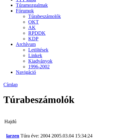
Túramozgalmak
Fórumok
Túrabeszámolók
OKT
AK
RPDDK
KDP
Archívum
Letöltések
Linkek
Kiadványok
1996-2002
Navigáció
Címlap
Túrabeszámolók
Hajdú
larzen
Túra éve: 2004
2005.03.04 15:34:24