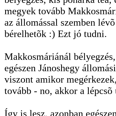
megyek tovább Makkosmária 
az állomással szemben lévõ
bérelhetõk :) Ezt jó tudni.
Makkosmáriánál bélyegzés, j
egészen Jánoshegy állomásig.
viszont amikor megérkezek
tovább - no, akkor a lépcsõ 
Így is lesz, azonban egész