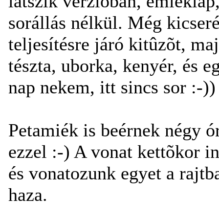
látszik verzióban, emléklap,
sorállás nélkül. Még kicseré
teljesítésre járó kitûzõt, m
tészta, uborka, kenyér, és eg
nap nekem, itt sincs sor :-))
Petamiék is beérnek négy ór
ezzel :-) A vonat kettõkor i
és vonatozunk egyet a rajtb
haza.