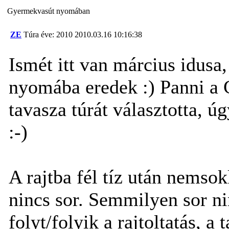
Gyermekvasút nyomában
ZE
Túra éve: 2010
2010.03.16 10:16:38
Ismét itt van március idusa
nyomába eredek :) Panni a 
tavasza túrát választotta, 
:-)
A rajtba fél tíz után nems
nincs sor. Semmilyen sor nin
folyt/folyik a rajtoltatás, a