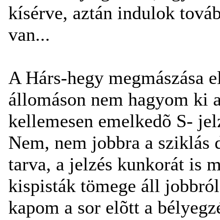
kísérve, aztán indulok tov
van...
A Hárs-hegy megmászása el
állomáson nem hagyom ki a 
kellemesen emelkedõ S- jelz
Nem, nem jobbra a sziklás 
tarva, a jelzés kunkorát is 
kispisták tömege áll jobbról
kapom a sor elõtt a bélyegzé