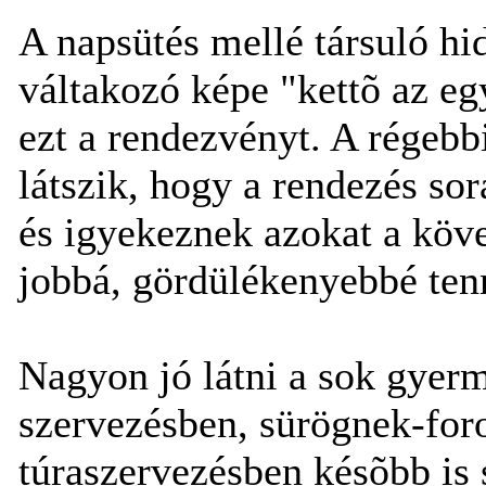
A napsütés mellé társuló hid
váltakozó képe "kettõ az egy
ezt a rendezvényt. A régeb
látszik, hogy a rendezés so
és igyekeznek azokat a köv
jobbá, gördülékenyebbé tenni
Nagyon jó látni a sok gyerm
szervezésben, sürögnek-for
túraszervezésben késõbb is 