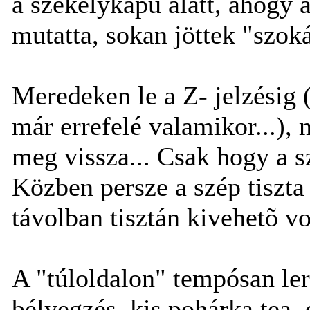
a székelykapu alatt, ahogy a
mutatta, sokan jöttek "szokás
Meredeken le a Z- jelzésig
már errefelé valamikor...), 
meg vissza... Csak hogy a s
Közben persze a szép tiszt
távolban tisztán kivehetõ von
A "túloldalon" tempósan le
bélyegzés, kis pohárka tea,