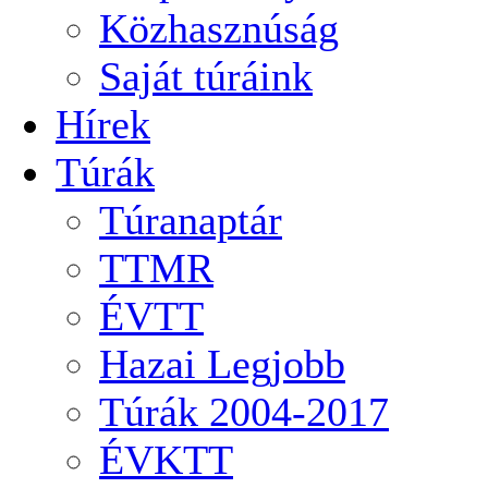
Közhasznúság
Saját túráink
Hírek
Túrák
Túranaptár
TTMR
ÉVTT
Hazai Legjobb
Túrák 2004-2017
ÉVKTT