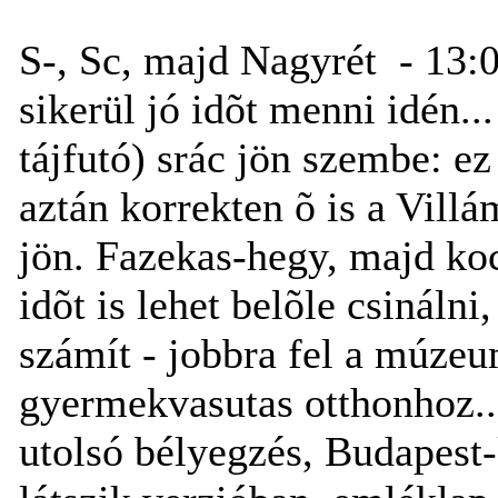
S-, Sc, majd Nagyrét - 13:0
sikerül jó idõt menni idén..
tájfutó) srác jön szembe: ez
aztán korrekten õ is a Villám
jön. Fazekas-hegy, majd ko
idõt is lehet belõle csinálni,
számít - jobbra fel a múze
gyermekvasutas otthonhoz..
utolsó bélyegzés, Budapest