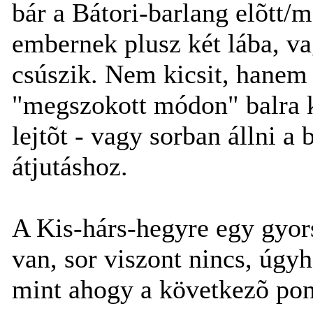
bár a Bátori-barlang elõtt/me
embernek plusz két lába, va
csúszik. Nem kicsit, hanem
"megszokott módon" balra k
lejtõt - vagy sorban állni a 
átjutáshoz.
A Kis-hárs-hegyre egy gyors
van, sor viszont nincs, úgyh
mint ahogy a következõ pon