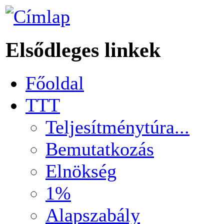
Elsődleges linkek
Főoldal
TTT
Teljesítménytúra...
Bemutatkozás
Elnökség
1%
Alapszabály