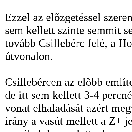
Ezzel az elõzgetéssel szer
sem kellett szinte semmit s
tovább Csillebérc felé, a Ho
útvonalon.
Csillebércen az elõbb említ
de itt sem kellett 3-4 percn
vonat elhaladását azért meg
irány a vasút mellett a Z+ j