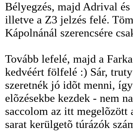
Bélyegzés, majd Adrival és
illetve a Z3 jelzés felé. Tö
Kápolnánál szerencsére csak
Tovább lefelé, majd a Farka
kedvéért fölfelé :) Sár, trut
szeretnék jó idõt menni, íg
elõzésekbe kezdek - nem na
saccolom az itt megelõzött 
sarat kerülgetõ túrázók szá