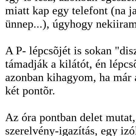
miatt kap egy telefont (na 
ünnep...), úgyhogy nekiiram
A P- lépcsõjét is sokan "dis
támadják a kilátót, én lépcs
azonban kihagyom, ha már a
két pontõr.
Az óra pontban delet mutat,
szerelvény-igazítás, egy izó