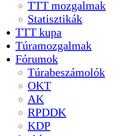
TTT mozgalmak
Statisztikák
TTT kupa
Túramozgalmak
Fórumok
Túrabeszámolók
OKT
AK
RPDDK
KDP