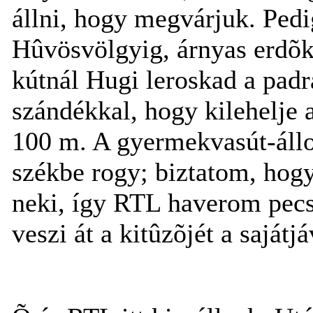
állni, hogy megvárjuk. Pedi
Hûvösvölgyig, árnyas erdõk 
kútnál Hugi leroskad a padr
szándékkal, hogy kilehelje 
100 m. A gyermekvasút-állo
székbe rogy; biztatom, hogy
neki, így RTL haverom pecsét
veszi át a kitûzõjét a sajátjá