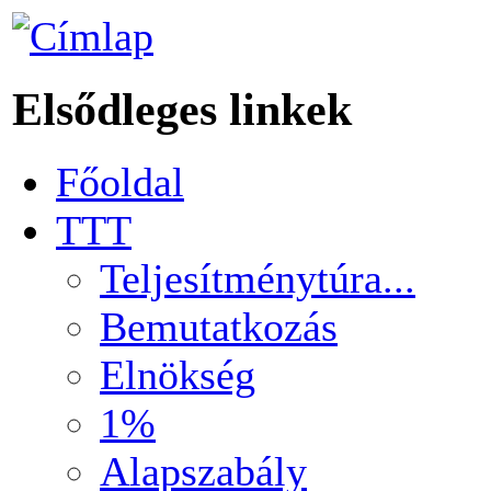
Elsődleges linkek
Főoldal
TTT
Teljesítménytúra...
Bemutatkozás
Elnökség
1%
Alapszabály