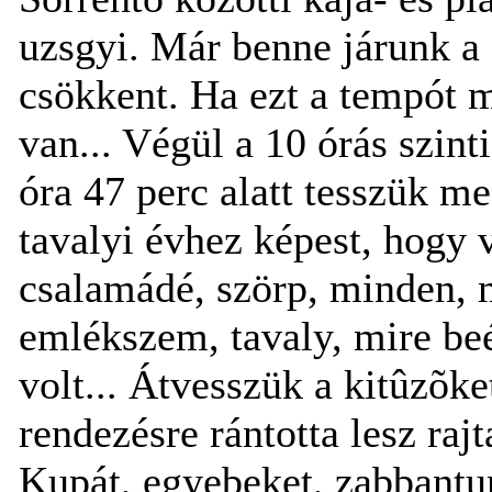
uzsgyi. Már benne járunk a
csökkent. Ha ezt a tempót 
van... Végül a 10 órás szin
óra 47 perc alatt tesszük me
tavalyi évhez képest, hogy 
csalamádé, szörp, minden, 
emlékszem, tavaly, mire beé
volt... Átvesszük a kitûzõke
rendezésre rántotta lesz raj
Kupát, egyebeket, zabbantu