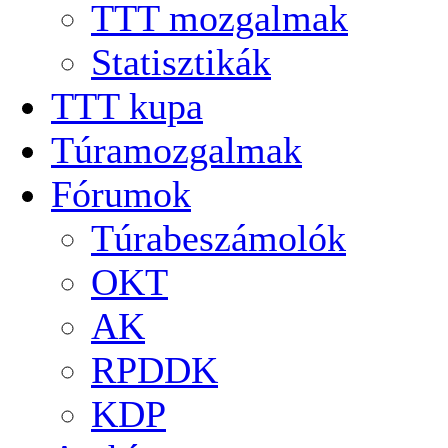
TTT mozgalmak
Statisztikák
TTT kupa
Túramozgalmak
Fórumok
Túrabeszámolók
OKT
AK
RPDDK
KDP