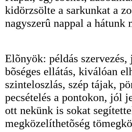
kidörzsölte a sarkunkat a z
nagyszerû nappal a hátunk
Elõnyök: példás szervezés, j
bõséges ellátás, kiválóan el
szinteloszlás, szép tájak, pör
pecsételés a pontokon, jól j
ott nekünk is sokat segített
megközelíthetõség tömegköz