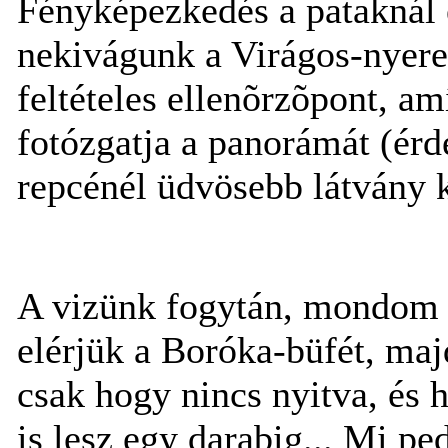
Fényképezkedés a pataknál é
nekivágunk a Virágos-nyere
feltételes ellenõrzõpont, am
fotózgatja a panorámát (érd
repcénél üdvösebb látvány 
A vizünk fogytán, mondom 
elérjük a Boróka-büfét, maj
csak hogy nincs nyitva, és h
is lesz egy darabig... Mi p