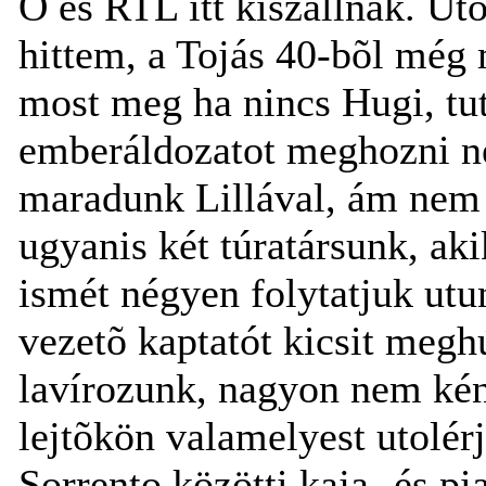
Õ és RTL itt kiszállnak. U
hittem, a Tojás 40-bõl még 
most meg ha nincs Hugi, tu
emberáldozatot meghozni n
maradunk Lillával, ám nem 
ugyanis két túratársunk, aki
ismét négyen folytatjuk ut
vezetõ kaptatót kicsit megh
lavírozunk, nagyon nem kén
lejtõkön valamelyest utolér
Sorrento közötti kaja- és pi