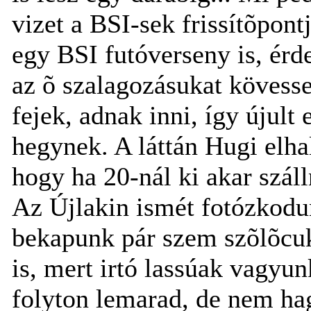
vizet a BSI-sek frissítõpon
egy BSI futóverseny is, érd
az õ szalagozásukat kövesse
fejek, adnak inni, így újult
hegynek. A láttán Hugi elh
hogy ha 20-nál ki akar száll
Az Újlakin ismét fotózkodu
bekapunk pár szem szõlõcukr
is, mert irtó lassúak vagyun
folyton lemarad, de nem ha