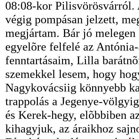
08:08-kor Pilisvörösvárról. A
végig pompásan jelzett, meg
megjártam. Bár jó melegen s
egyelõre felfelé az Antónia
fenntartásaim, Lilla barátnõ
szemekkel lesem, hogy hogy
Nagykovácsiig könnyebb kap
trappolás a Jegenye-völgyig
és Kerek-hegy, elõbbiben az 
kihagyjuk, az áraikhoz sajn