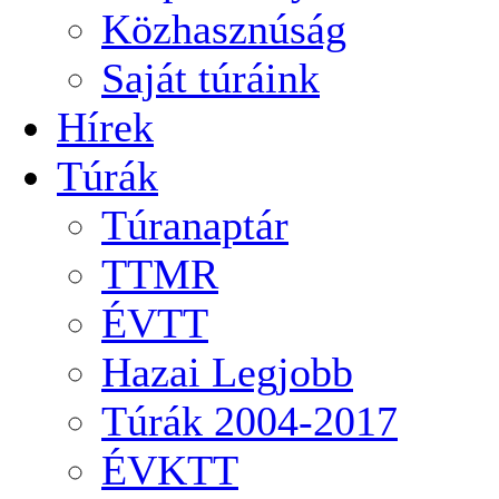
Közhasznúság
Saját túráink
Hírek
Túrák
Túranaptár
TTMR
ÉVTT
Hazai Legjobb
Túrák 2004-2017
ÉVKTT