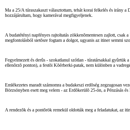
Ma a 25/A túraszakaszt választottam, tehát korai felkelés és irány 
hozzájárultam, hogy kamerával megfigyeljenek.
A budatétényi napfényes rajtoltatás zökkenõmentesen zajlott, csak a 
megfontolásból sietõsre fogtam a dolgot, ugyanis az itiner semmi szok
Fegyelmezett és derûs - szokatlanul szótlan - túratársakkal gyûrtük a
ellenõrzõ ponton), a festõi Kõérberki-patak, nem különben a vadreg
Emlékezetes maradt számomra a budakeszi erdõség zegzugosan vezetet
Börzsönyben esett meg velem - az Erdõkerülõ 25-ön, a Pénzásás és Ki
A rendezõk és a pontõrök remekül oldották meg a feladatukat, az iti