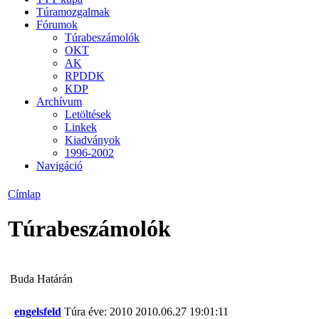
Túramozgalmak
Fórumok
Túrabeszámolók
OKT
AK
RPDDK
KDP
Archívum
Letöltések
Linkek
Kiadványok
1996-2002
Navigáció
Címlap
Túrabeszámolók
Buda Határán
engelsfeld
Túra éve: 2010
2010.06.27 19:01:11