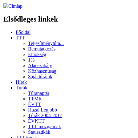
Elsődleges linkek
Főoldal
TTT
Teljesítménytúra...
Bemutatkozás
Elnökség
1%
Alapszabály
Közhasznúság
Saját túráink
Hírek
Túrák
Túranaptár
TTMR
ÉVTT
Hazai Legjobb
Túrák 2004-2017
ÉVKTT
TTT mozgalmak
Statisztikák
TTT kupa