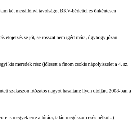
aztam két megállónyi távolságot BKV-bérlettel és önkéntesen
ás elõjelzés se jót, se rosszat nem igért mára, úgyhogy józan
yi kis meredek rész (jólesett a finom csokis nápolyiszelet a 4. sz.
ett szakaszon irtózatos nagyot hasaltam: ilyen utoljára 2008-ban a
övõre is megyek erre a túrára, talán megúszom esés nélkül:-)