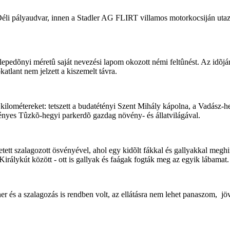
a Déli pályaudvar, innen a Stadler AG FLIRT villamos motorkocsiján ut
lepedõnyi méretû saját nevezési lapom okozott némi feltûnést. Az idõjár
atlant nem jelzett a kiszemelt távra.
 kilométereket: tetszett a budatétényi Szent Mihály kápolna, a Vadász-heg
ényes Tûzkõ-hegyi parkerdõ gazdag növény- és állatvilágával.
t szalagozott ösvényével, ahol egy kidõlt fákkal és gallyakkal meghint
rálykút között - ott is gallyak és faágak fogták meg az egyik lábamat.
ner és a szalagozás is rendben volt, az ellátásra nem lehet panaszom, j