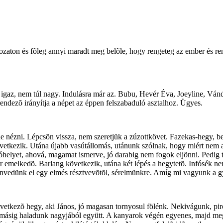
változaton és fõleg annyi maradt meg belõle, hogy rengeteg az ember és 
az, nem túl nagy. Indulásra már az. Bubu, Hevér Éva, Joeyline, Vándor
 rendezõ irányítja a népet az éppen felszabaduló asztalhoz. Ügyes.
ézni. Lépcsõn vissza, nem szeretjük a zúzottkövet. Fazekas-hegy, beto
etkezik. Utána újabb vasútállomás, utánunk szólnak, hogy miért nem 
óhelyet, ahová, magamat ismerve, jó darabig nem fogok eljönni. Pedig t
melkedõ. Barlang következik, utána két lépés a hegytetõ. Infósék nem s
envedünk el egy elmés résztvevõtõl, sérelmünkre. Amíg mi vagyunk a g
övetkezõ hegy, aki János, jó magasan tornyosul fölénk. Nekivágunk, pir
omásig haladunk nagyjából együtt. A kanyarok végén egyenes, majd megi