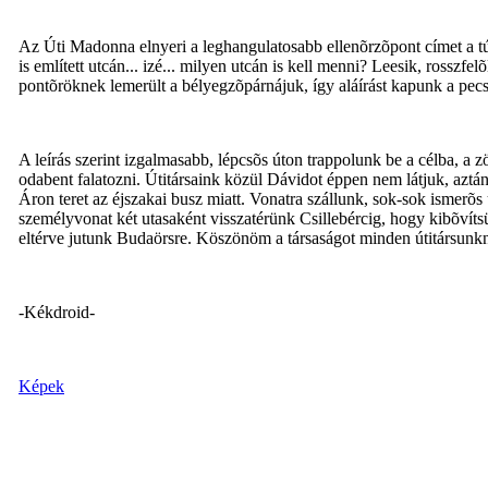
Az Úti Madonna elnyeri a leghangulatosabb ellenõrzõpont címet a túr
is említett utcán... izé... milyen utcán is kell menni? Leesik, rossz
pontõröknek lemerült a bélyegzõpárnájuk, így aláírást kapunk a pecs
A leírás szerint izgalmasabb, lépcsõs úton trappolunk be a célba, a
odabent falatozni. Útitársaink közül Dávidot éppen nem látjuk, aztán 
Áron teret az éjszakai busz miatt. Vonatra szállunk, sok-sok ismerõ
személyvonat két utasaként visszatérünk Csillebércig, hogy kibõvíts
eltérve jutunk Budaörsre. Köszönöm a társaságot minden útitársunkn
-Kékdroid-
Képek