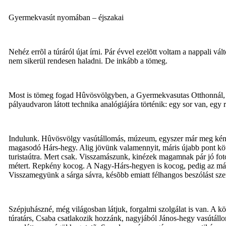
Gyermekvasút nyomában – éjszakai
Nehéz errõl a túráról újat írni. Pár évvel ezelõtt voltam a nappali 
nem sikerül rendesen haladni. De inkább a tömeg.
Most is tömeg fogad Hûvösvölgyben, a Gyermekvasutas Otthonnál, ig
pályaudvaron látott technika analógiájára történik: egy sor van, egy
Indulunk. Hûvösvölgy vasútállomás, múzeum, egyszer már meg kéne n
magasodó Hárs-hegy. Alig jövünk valamennyit, máris újabb pont köv
turistaútra. Mert csak. Visszamászunk, kinézek magamnak pár jó fot
métert. Repkény kocog. A Nagy-Hárs-hegyen is kocog, pedig az már e
Visszamegyünk a sárga sávra, késõbb emiatt félhangos beszólást sz
Szépjuhászné, még világosban látjuk, forgalmi szolgálat is van. A k
túratárs, Csaba csatlakozik hozzánk, nagyjából János-hegy vasútáll