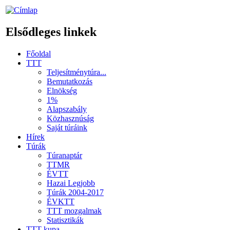
Elsődleges linkek
Főoldal
TTT
Teljesítménytúra...
Bemutatkozás
Elnökség
1%
Alapszabály
Közhasznúság
Saját túráink
Hírek
Túrák
Túranaptár
TTMR
ÉVTT
Hazai Legjobb
Túrák 2004-2017
ÉVKTT
TTT mozgalmak
Statisztikák
TTT kupa