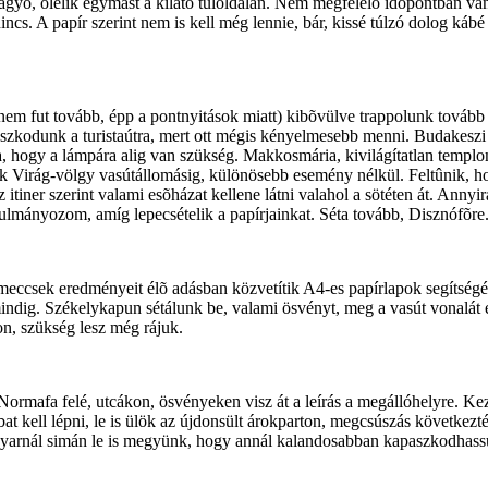
ágyó, ölelik egymást a kilátó túloldalán. Nem megfelelõ idõpontban v
cs. A papír szerint nem is kell még lennie, bár, kissé túlzó dolog kábé
 nem fut tovább, épp a pontnyitások miatt) kibõvülve trappolunk tovább 
kodunk a turistaútra, mert ott mégis kényelmesebb menni. Budakeszi f
yira, hogy a lámpára alig van szükség. Makkosmária, kivilágítatlan tem
irág-völgy vasútállomásig, különösebb esemény nélkül. Feltûnik, hogy
z itiner szerint valami esõházat kellene látni valahol a sötéten át. Ann
nulmányozom, amíg lepecsételik a papírjainkat. Séta tovább, Disznófõre
i meccsek eredményeit élõ adásban közvetítik A4-es papírlapok segítség
dig. Székelykapun sétálunk be, valami ösvényt, meg a vasút vonalát és
on, szükség lesz még rájuk.
rmafa felé, utcákon, ösvényeken visz át a leírás a megállóhelyre. Kezd
t kell lépni, le is ülök az újdonsült árokparton, megcsúszás következt
arnál simán le is megyünk, hogy annál kalandosabban kapaszkodhassunk