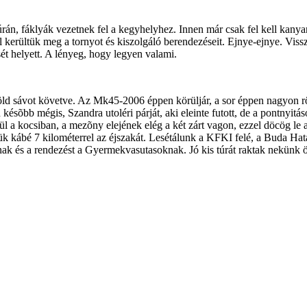
án, fáklyák vezetnek fel a kegyhelyhez. Innen már csak fel kell kanyaro
felõl kerültük meg a tornyot és kiszolgáló berendezéseit. Ejnye-ejnye. V
ét helyett. A lényeg, hogy legyen valami.
 zöld sávot követve. Az Mk45-2006 éppen körüljár, a sor éppen nagyon 
késõbb mégis, Szandra utoléri párját, aki eleinte futott, de a pontnyitá
s ül a kocsiban, a mezõny elejének elég a két zárt vagon, ezzel döcög
ük kábé 7 kilométerrel az éjszakát. Lesétálunk a KFKI felé, a Buda Ha
ak és a rendezést a Gyermekvasutasoknak. Jó kis túrát raktak nekünk ö