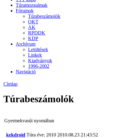
Túramozgalmak
Fórumok
Túrabeszámolók
OKT
AK
RPDDK
KDP
Archívum
Letöltések
Linkek
Kiadványok
1996-2002
Navigáció
Címlap
Túrabeszámolók
Gyermekvasút nyomában
kekdroid
Túra éve: 2010
2010.08.23 21:43:52