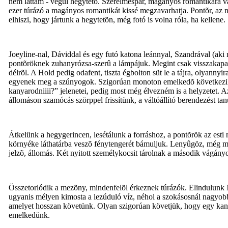
nem láttam - végül hegytetõ. Szerelmespár, magányos romantikára v
ezer túrázó a magányos romantikát kissé megzavarhatja. Pontõr, az nin
elhiszi, hogy jártunk a hegytetõn, még fotó is volna róla, ha kellene.
Joeyline-nal, Dáviddal és egy futó katona leánnyal, Szandrával (aki
pontõröknek zuhanyrózsa-szerû a lámpájuk. Megint csak visszakapasz
délrõl. A Hold pedig odafent, tiszta égbolton süt le a tájra, olyann
egyenek meg a szúnyogok. Szigorúan monoton emelkedõ következik V
kanyarodniiii?” jelenetei, pedig most még élvezném is a helyzetet. A
állomáson szamócás szörppel frissítünk, a váltóállító berendezést ta
Átkelünk a hegygerincen, lesétálunk a forráshoz, a pontõrök az est
környéke láthatárba veszõ fénytengerét bámuljuk. Lenyûgöz, még min
jelzõ, állomás. Két nyitott személykocsit tárolnak a második vágány
Összetorlódik a mezõny, mindenfelõl érkeznek túrázók. Elindulunk No
ugyanis mélyen kimosta a lezúduló víz, néhol a szokásosnál nagyobba
amelyet hosszan követünk. Olyan szigorúan követjük, hogy egy kany
emelkedünk.