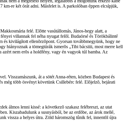
annak nem a megfelelõ helyen, legalábbis a mögöttünk érkezõ kábé
 7 km-re két órát adni. Másfelet is. A parkolóban éppen elcsípjük,
Makkosmária felé. Elõtte vasútállomás, János-hegy alatt, a
ényei villannak fel néha nyugat felõl. Budaörsé és Törökbálinté
plom és kivilágított ellenõrzõpont. Gyorsan továbbmegyünk, hogy ne
 hiányoznak a tömegtúrák ismerõs „Tibi bácsiiii, most merre kell
yira azért nem erõs a holdfény, vagy én vagyok túl bamba. Az
.
ével. Visszamászunk, át a sötét Anna-réten, közben Budapest és
 még több ösvényt követünk Csillebérc felé. Elõjelzõ, bejárati
ek álmos lenni kissé: a következõ szakasz felébreszt, az utat
ében. Kiszabadulunk a susnyásból, be az erdõbe, az árok mellé,
 vissza a helyes útra. Zöld háromszög tûnik fel, innentõl újra