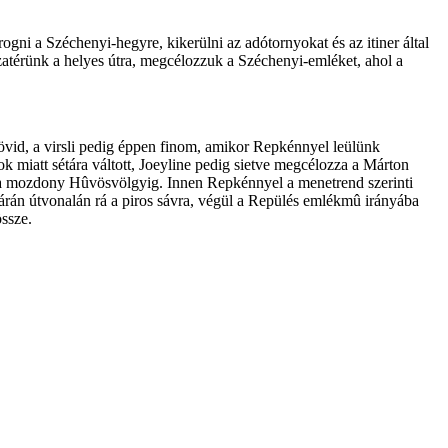
gni a Széchenyi-hegyre, kikerülni az adótornyokat és az itiner által
isszatérünk a helyes útra, megcélozzuk a Széchenyi-emléket, ahol a
rövid, a virsli pedig éppen finom, amikor Repkénnyel leülünk
sok miatt sétára váltott, Joeyline pedig sietve megcélozza a Márton
 le a mozdony Hûvösvölgyig. Innen Repkénnyel a menetrend szerinti
tárán útvonalán rá a piros sávra, végül a Repülés emlékmû irányába
ssze.