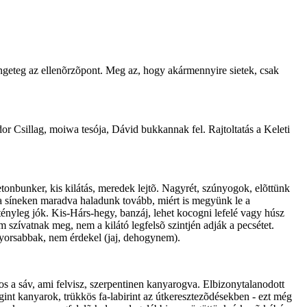
rengeteg az ellenõrzõpont. Meg az, hogy akármennyire sietek, csak
 Csillag, moiwa tesója, Dávid bukkannak fel. Rajtoltatás a Keleti
nbunker, kis kilátás, meredek lejtõ. Nagyrét, szúnyogok, elõttünk
a síneken maradva haladunk tovább, miért is megyünk le a
ényleg jók. Kis-Hárs-hegy, banzáj, lehet kocogni lefelé vagy húsz
zívatnak meg, nem a kilátó legfelsõ szintjén adják a pecsétet.
yorsabbak, nem érdekel (jaj, dehogynem).
os a sáv, ami felvisz, szerpentinen kanyarogva. Elbizonytalanodott
nt kanyarok, trükkös fa-labirint az útkeresztezõdésekben - ezt még